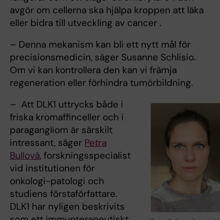
avgör om cellerna ska hjälpa kroppen att läka
eller bidra till utveckling av cancer .
– Denna mekanism kan bli ett nytt mål för
precisionsmedicin, säger Susanne Schlisio.
Om vi kan kontrollera den kan vi främja
regeneration eller förhindra tumörbildning.
– Att DLK1 uttrycks både i
friska kromaffinceller och i
paragangliom är särskilt
intressant, säger
Petra
Bullová
, forskningsspecialist
vid institutionen för
onkologi-patologi och
studiens förstaförfattare.
DLK1 har nyligen beskrivits
som ett immunterapeutiskt