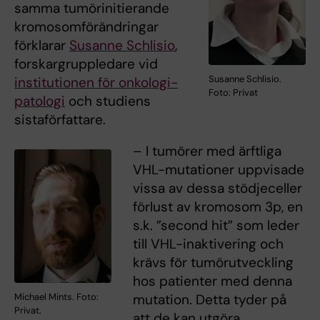
samma tumörinitierande
kromosomförändringar
förklarar
Susanne Schlisio
,
forskargruppledare vid
Susanne Schlisio.
institutionen för onkologi-
Foto: Privat
patologi
och studiens
sistaförfattare.
– I tumörer med ärftliga
VHL-mutationer uppvisade
vissa av dessa stödjeceller
förlust av kromosom 3p, en
s.k. ”second hit” som leder
till VHL-inaktivering och
krävs för tumörutveckling
hos patienter med denna
mutation. Detta tyder på
Michael Mints. Foto:
Privat.
att de kan utgöra