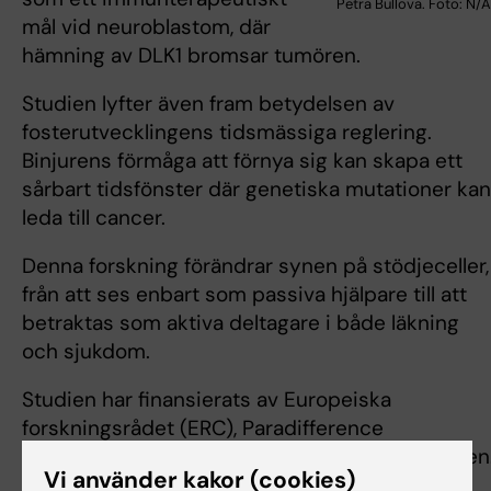
Petra Bullova. Foto: N/
mål vid neuroblastom, där
hämning av DLK1 bromsar tumören.
Studien lyfter även fram betydelsen av
fosterutvecklingens tidsmässiga reglering.
Binjurens förmåga att förnya sig kan skapa ett
sårbart tidsfönster där genetiska mutationer kan
leda till cancer.
Denna forskning förändrar synen på stödjeceller,
från att ses enbart som passiva hjälpare till att
betraktas som aktiva deltagare i både läkning
och sjukdom.
Studien har finansierats av Europeiska
forskningsrådet (ERC), Paradifference
Foundation, Vetenskapsrådet och Cancerfonden
Vi använder kakor (cookies)