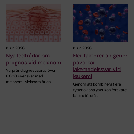
8 jun 2026
8 jun 2026
Nya ledtrådar om
Fler faktorer än gener
prognos vid melanom
påverkar
läkemedelssvar vid
Varje år diagnostiseras över
leukemi
6 000 svenskar med
melanom. Melanom är en…
Genom att kombinera flera
typer av analyser kan forskare
bättre förstå…