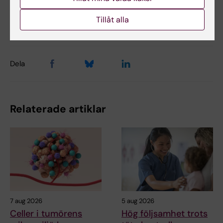
Uppdaterad av:
Tillåt alla
Erika Rindsjö
2025-10-20
Dela
Relaterade artiklar
7 aug 2026
5 aug 2026
Celler i tumörens
Hög följsamhet trots