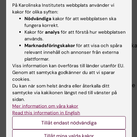
På Karolinska Institutets webbplats använder vi
Publikation
kakor för olika syften:
Nödvändiga
kakor för att webbplatsen ska
“
Postnatal sustentacular cells as chromaffin
fungera korrekt.
progenitors and tumor cells of origin in VHL-
Kakor för
analys
för att förstå hur webbplatsen
related paragangliomas
” Petra Bullova, Peng
används.
Cui, Maria Arceo, Jiacheng Zhu, Wenyu Li, Monik
Marknadsföringskakor
för att visa och spåra
relevant innehåll och annonser från externa
Plescher, Valentin Poltorachenko, Katerina
plattformar.
Stripling, Christian Santangeli, Lidiya
Viss information kan överföras till länder utanför EU.
Mykhaylechko, Maria Eleni Kastriti, Catharina
Genom att samtycka godkänner du att vi sparar
Larsson, C.Christofer Juhlin, Michael Mints,
cookies.
Susanne Schlisio,
npj Precision Oncology
, online
Du kan när som helst ändra eller återkalla ditt
15 oktober 2025, doi: 10.1038/s41698-025-
samtycke via kakikonen längst ned till vänster på
sidan.
01145-8.
Mer information om våra kakor
Read this information in English
Cancer och onkologi
Tillåt endast nödvändiga
Tags
Tillåt mina valda kakor