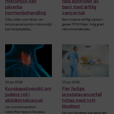
mikromiljö kan
täta kontroller av
påverka
barn med ärftlig
hormonbehandling
cancerrisk
Vilka celler som finns i en
Barn med en ärftlig variant i
bröstcancertumörs mikromiljö
genen TP53 följer i hög grad
kan ha betydelse…
rekommenderade…
24 jun 2026
23 jun 2026
Kunskapsöversikt om
Fler farliga
jodens roll i
prostatacancerfall
sköldkörtelcancer
hittas med nytt
blodtest
I en översiktsartikel i
tidskriften Nature Reviews
Ett nytt blodtest kan göra det