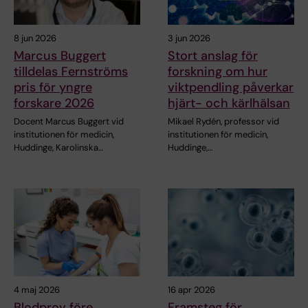
8 jun 2026
3 jun 2026
Marcus Buggert
Stort anslag för
tilldelas Fernströms
forskning om hur
pris för yngre
viktpendling påverkar
forskare 2026
hjärt- och kärlhälsan
Docent Marcus Buggert vid
Mikael Rydén, professor vid
institutionen för medicin,
institutionen för medicin,
Huddinge, Karolinska…
Huddinge,…
4 maj 2026
16 apr 2026
Blodprov före
Framsteg för