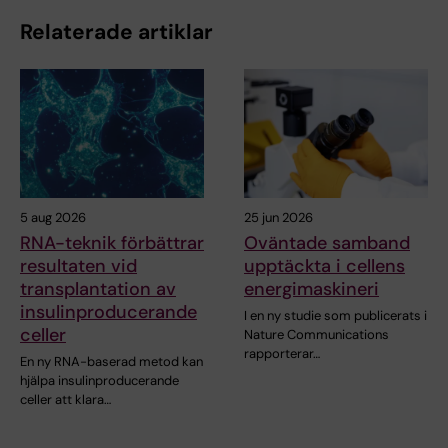
Relaterade artiklar
5 aug 2026
25 jun 2026
RNA-teknik förbättrar
Oväntade samband
resultaten vid
upptäckta i cellens
transplantation av
energimaskineri
insulinproducerande
I en ny studie som publicerats i
celler
Nature Communications
rapporterar…
En ny RNA-baserad metod kan
hjälpa insulinproducerande
celler att klara…