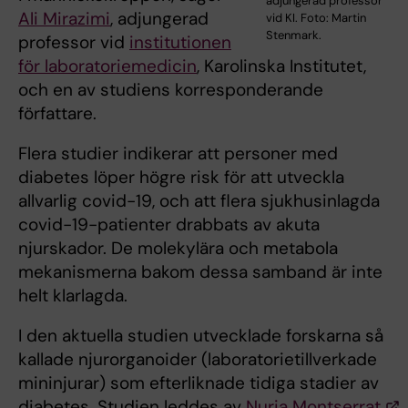
adjungerad professor
Ali Mirazimi
, adjungerad
vid KI. Foto: Martin
Stenmark.
professor vid
institutionen
för laboratoriemedicin
, Karolinska Institutet,
och en av studiens korresponderande
författare.
Flera studier indikerar att personer med
diabetes löper högre risk för att utveckla
allvarlig covid-19, och att flera sjukhusinlagda
covid-19-patienter drabbats av akuta
njurskador. De molekylära och metabola
mekanismerna bakom dessa samband är inte
helt klarlagda.
I den aktuella studien utvecklade forskarna så
kallade njurorganoider (laboratorietillverkade
mininjurar) som efterliknade tidiga stadier av
diabetes. Studien leddes av
Nuria Montserrat