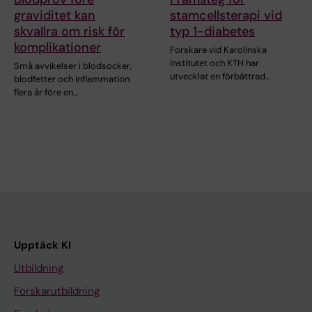
graviditet kan
stamcellsterapi vid
skvallra om risk för
typ 1-diabetes
komplikationer
Forskare vid Karolinska
Institutet och KTH har
Små avvikelser i blodsocker,
utvecklat en förbättrad…
blodfetter och inflammation
flera år före en…
Upptäck KI
Utbildning
Forskarutbildning