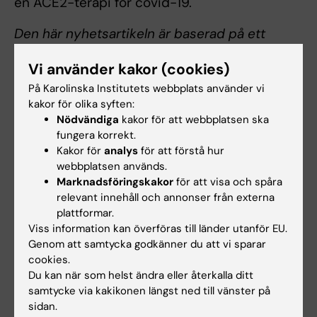
en ACE2-terapi för covid-19.
Den här nyhetsartikeln är baserad på ett
längre
pressmeddelande från Institute of
Vi använder kakor (cookies)
Bioengineering of Catalonia (IBEC)
.
På Karolinska Institutets webbplats använder vi
kakor för olika syften:
Publikation
Nödvändiga
kakor för att webbplatsen ska
fungera korrekt.
“
A diabetic milieu increases ACE2 expression
Kakor för
analys
för att förstå hur
and cellular susceptibility to SARS-CoV-2
webbplatsen används.
infections in human kidney organoids and
Marknadsföringskakor
för att visa och spåra
patient cells
,” Elena Garreta, Patricia Prado,
relevant innehåll och annonser från externa
plattformar.
Megan Stanifer, Vanessa Monteil, Andrés
Viss information kan överföras till länder utanför EU.
Marco, Asier Ullate-Agote, Daniel Moya-Rull,
Genom att samtycka godkänner du att vi sparar
Amaia Vilas-Zornoza, Carolina Tarantino, Juan
cookies.
Pablo Romero, Gustav Jonsson, Roger Oria,
Du kan när som helst ändra eller återkalla ditt
Alexandra Leopoldi, Astrid Hagelkruys, Maria
samtycke via kakikonen längst ned till vänster på
sidan.
Gallo, Federico González, Pere Domingo-