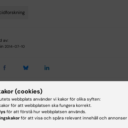
cidforskning
d av:
in
2014-07-10
kakor (cookies)
ade artiklar
tutets webbplats använder vi kakor för olika syften:
akor för att webbplatsen ska fungera korrekt.
lys
för att förstå hur webbplatsen används.
ingskakor
för att visa och spåra relevant innehåll och annonser