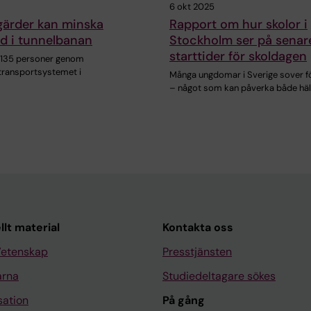
6 okt 2025
gärder kan minska
Rapport om hur skolor i
d i tunnelbanan
Stockholm ser på senar
starttider för skoldagen
r 135 personer genom
 transportsystemet i
Många ungdomar i Sverige sover för
– något som kan påverka både hä
llt material
Kontakta oss
Vetenskap
Presstjänsten
arna
Studiedeltagare sökes
sation
På gång