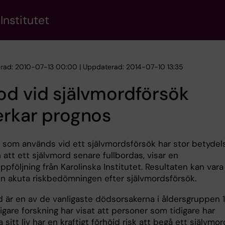
Institutet
erad: 2010-07-13 00:00 | Uppdaterad: 2014-07-10 13:35
d vid självmordförsök
erkar prognos
som används vid ett självmordsförsök har stor betydel
n att ett självmord senare fullbordas, visar en
ppföljning från Karolinska Institutet. Resultaten kan vara t
den akuta riskbedömningen efter självmordsförsök.
d är en av de vanligaste dödsorsakerna i åldersgruppen 
digare forskning har visat att personer som tidigare har
a sitt liv har en kraftigt förhöjd risk att begå ett självmor