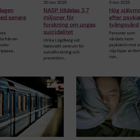
20 nov 2025
5 nov 2025
ldagen
NASP tilldelas 3,7
Hög självmo
med senare
miljoner för
efter psykia
forskning om ungas
tvångsvård
suicidalitet
mke
Personer som
ta från en
vårdats inom
Ulrika Lögdberg vid
kolor
psykiatrin mot s
Nationellt centrum för
anpassa…
vilja löper en för
suicidforskning och
risk…
prevention…