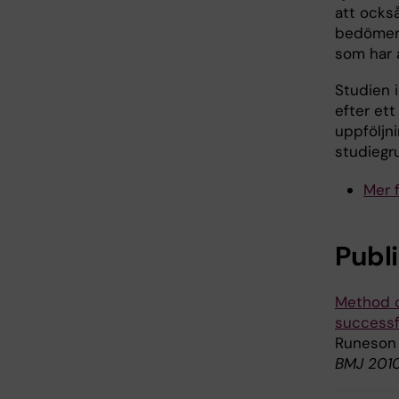
att ocks
bedömer 
som har 
Studien 
efter et
uppföljni
studiegr
Mer 
Publ
Method o
successfu
Runeson 
BMJ 2010