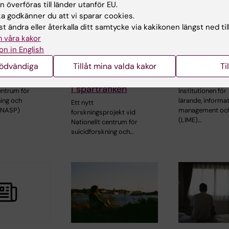
 överföras till länder utanför EU.
 godkänner du att vi sparar cookies.
t ändra eller återkalla ditt samtycke via kakikonen längst ned til
22 maj 2026
24 mar 2026
 våra kakor
stikrapport:
Nytt
Institutione
on in English
dsstatistik
forskningsprojekt
lärande, inf
kholms län
ska stärka
managemen
nödvändiga
Tillåt mina valda kakor
Ti
024
suicidpreventionen
etik i fokus
i spårtrafiken
entrum för
Institutionen för
ning och
lärande, informat
Ett nytt
(NASP)
management och
forskningsprojekt vid
(LIME)…
Nationellt centrum för
suicidforskning och…