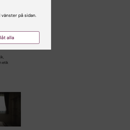
l vänster på sidan.
n för
ormatik,
t och
llåt alla
ik,
 etik