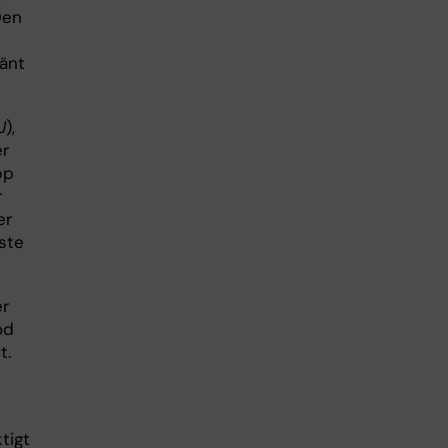
Den
vänt
J
),
er
pp
r
er
ste
er
od
t.
tigt