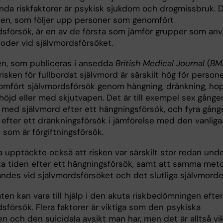
nda riskfaktorer är psykisk sjukdom och drogmissbruk. 
ien, som följer upp personer som genomfört
dsförsök, är en av de första som jämför grupper som an
toder vid självmordsförsöket.
en, som publiceras i ansedda
British Medical Journal
(
BM
 risken för fullbordat självmord är särskilt hög för person
mfört självmordsförsök genom hängning, dränkning, ho
höjd eller med skjutvapen. Det är till exempel sex gånge
e med självmord efter ett hängningsförsök, och fyra gång
 efter ett dränkningsförsök i jämförelse med den vanliga
som är förgiftningsförsök.
a upptäckte också att risken var särskilt stor redan und
ta tiden efter ett hängningsförsök, samt att samma met
ändes vid självmordsförsöket och det slutliga självmorde
ten kan vara till hjälp i den akuta riskbedömningen efter
sförsök. Flera faktorer är viktiga som den psykiska
 och den suicidala avsikt man har, men det är alltså vik