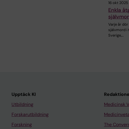
16 okt 2025
Enkla åt
självmor
Varje år dö
självmord i
Sverige,…
Upptäck KI
Redaktione
Utbildning
Medicinsk 
Forskarutbildning
Medicinvet
Forskning
The Conver