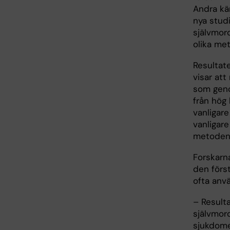
Andra kä
nya stud
självmor
olika me
Resultat
visar att
som geno
från hög 
vanligar
vanligare
metoden 
Forskarn
den förs
ofta anv
– Resulta
självmord
sjukdomen