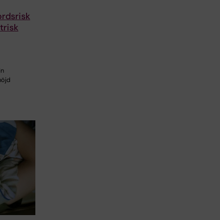
rdsrisk
trisk
in
höjd