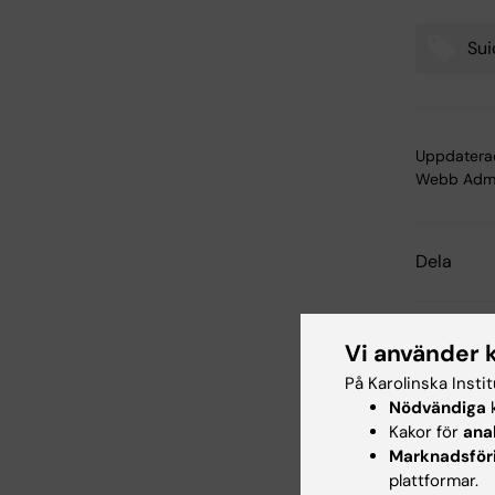
Sui
Tags
Uppdatera
Webb Adm
Dela
Vi använder 
Relater
På Karolinska Insti
Nödvändiga
k
Kakor för
ana
Marknadsför
plattformar.