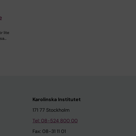
e
 lite
lsa…
Karolinska Institutet
171 77 Stockholm
Tel: 08-524 800 00
Fax: 08-31 11 01