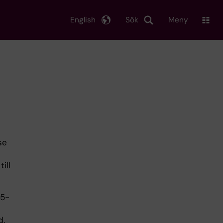
English
Sök
Meny
se
ill
15-
d.