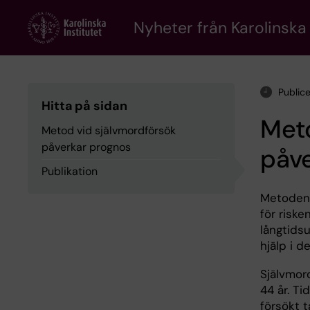
Skip
to
Nyheter från Karolinska 
main
content
Public
Hitta på sidan
Meto
Metod vid självmordförsök
påverkar prognos
påv
Publikation
Metoden 
för riske
långtidsu
hjälp i 
Självmor
44 år. Ti
försökt t