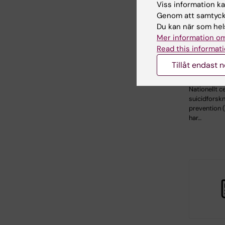
Viss information kan
Genom att samtycka
Du kan när som hels
25 jun 2026
Mer information om
Ny stati
Read this informati
Självmor
för Stoc
Tillåt endast 
2010–2
Nationellt c
suicidforsk
prevention 
har…