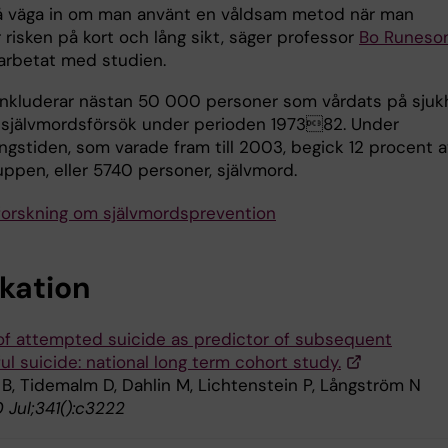
å väga in om man använt en våldsam metod när man
risken på kort och lång sikt, säger professor
Bo Runeso
arbetat med studien.
inkluderar nästan 50 000 personer som vårdats på sjuk
t självmordsförsök under perioden 197382. Under
ngstiden, som varade fram till 2003, begick 12 procent a
uppen, eller 5740 personer, självmord.
forskning om självmordsprevention
ikation
f attempted suicide as predictor of subsequent
l suicide: national long term cohort study.
B, Tidemalm D, Dahlin M, Lichtenstein P, Långström N
 Jul;341():c3222