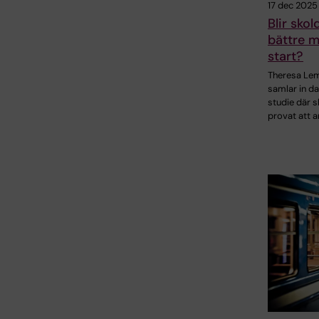
17 dec 2025
Blir sko
bättre 
start?
Theresa Le
samlar in da
studie där s
provat att 