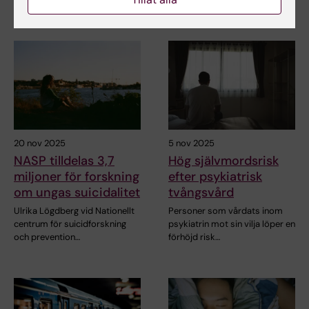
20 nov 2025
5 nov 2025
NASP tilldelas 3,7
Hög självmordsrisk
miljoner för forskning
efter psykiatrisk
om ungas suicidalitet
tvångsvård
Ulrika Lögdberg vid Nationellt
Personer som vårdats inom
centrum för suicidforskning
psykiatrin mot sin vilja löper en
och prevention…
förhöjd risk…