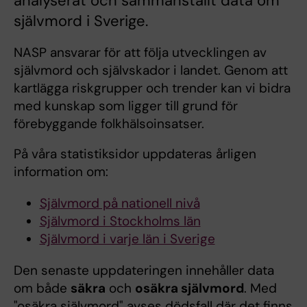
analyserat och sammanställt data om
självmord i Sverige.
NASP ansvarar för att följa utvecklingen av
självmord och självskador i landet. Genom att
kartlägga riskgrupper och trender kan vi bidra
med kunskap som ligger till grund för
förebyggande folkhälsoinsatser.
På våra statistiksidor uppdateras årligen
information om:
Självmord på nationell nivå
Självmord i Stockholms län
Självmord i varje län i Sverige
Den senaste uppdateringen innehåller data
om både
säkra
och
osäkra självmord
. Med
"osäkra självmord" avses dödsfall där det finns