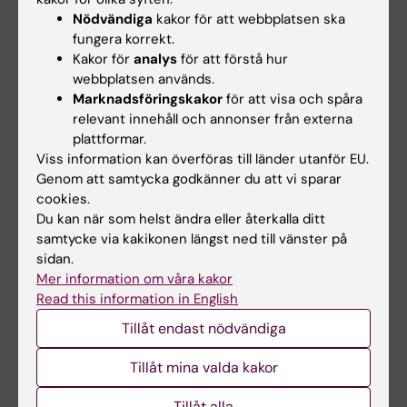
spårtrafiken
Nödvändiga
kakor för att webbplatsen ska
Nationellt centrum för
suicidforskning och prevention
fungera korrekt.
Ett nytt forskningsprojekt vid
(NASP) har…
Nationellt centrum för
Kakor för
analys
för att förstå hur
suicidforskning och…
webbplatsen används.
Marknadsföringskakor
för att visa och spåra
relevant innehåll och annonser från externa
plattformar.
Viss information kan överföras till länder utanför EU.
Genom att samtycka godkänner du att vi sparar
cookies.
Du kan när som helst ändra eller återkalla ditt
samtycke via kakikonen längst ned till vänster på
sidan.
24 mar 2026
17 dec 2025
Mer information om våra kakor
Institutionen för
Blir skoldagen bättre
Read this information in English
lärande, informatik,
med senare start?
management och
Tillåt endast nödvändiga
Theresa Lemke samlar in data
etik i fokus
från en studie där skolor
provat att anpassa…
Tillåt mina valda kakor
Institutionen för lärande,
informatik, management och
Tillåt alla
etik (LIME)…