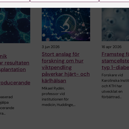
3 jun 2026
16 apr 2026
Stort anslag för
Framsteg f
nik
forskning om hur
stamcellste
ar resultaten
viktpendling
typ 1-diab
splantation
påverkar hjärt- och
Forskare vid
kärlhälsan
Karolinska Insti
producerande
och KTH har
Mikael Rydén,
utvecklat en
professor vid
baserad
förbättrad…
institutionen för
jälpa
medicin, Huddinge,…
ucerande
ara…