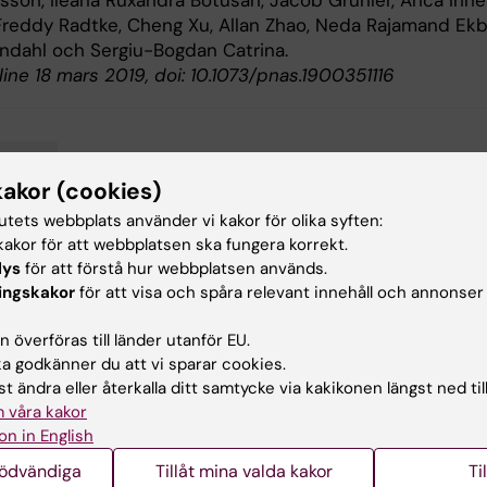
asson, Ileana Ruxandra Botusan, Jacob Grünler, Anca Irine
 Freddy Radtke, Cheng Xu, Allan Zhao, Neda Rajamand Ekb
ndahl och Sergiu-Bogdan Catrina.
ine 18 mars 2019, doi: 10.1073/pnas.1900351116
betes
kakor (cookies)
tutets webbplats använder vi kakor för olika syften:
akor för att webbplatsen ska fungera korrekt.
lys
för att förstå hur webbplatsen används.
d av:
ingskakor
för att visa och spåra relevant innehåll och annonser
in
2019-03-26
 överföras till länder utanför EU.
 godkänner du att vi sparar cookies.
t ändra eller återkalla ditt samtycke via kakikonen längst ned til
 våra kakor
on in English
nödvändiga
Tillåt mina valda kakor
Ti
ade artiklar