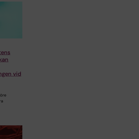
stens
 kan
ngen vid
före
ra