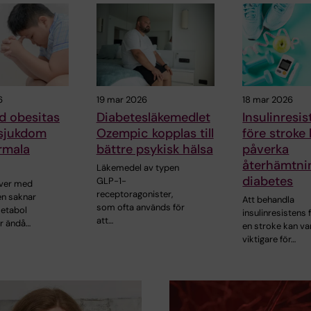
6
19 mar 2026
18 mar 2026
d obesitas
Diabetesläkemedlet
Insulinresi
 sjukdom
Ozempic kopplas till
före stroke
rmala
bättre psykisk hälsa
påverka
återhämtni
Läkemedel av typen
diabetes
GLP-1-
ever med
receptoragonister,
n saknar
Att behandla
som ofta används för
etabol
insulinresistens 
att…
r ändå…
en stroke kan va
viktigare för…