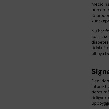
medicins
person me
15 proce
kunskape
Nu har fo
celler, s
diabetes
tidskrift
till nya 
Sign
Den iden
interakt
deras mål
tidigare 
uppbyggn