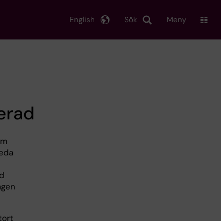
English
Sök
Meny
ierad
om
leda
d
ägen
tort