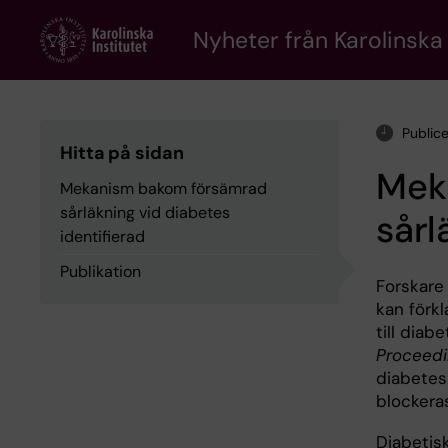
Skip
to
Nyheter från Karolinska 
main
content
Public
Hitta på sidan
Mek
Mekanism bakom försämrad
sårläkning vid diabetes
sårl
identifierad
Publikation
Forskare 
kan förk
till diab
Proceedi
diabetes
blockeras
Diabetisk