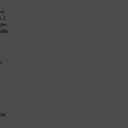
ed
 2.
ler.
ålls
tt
sår