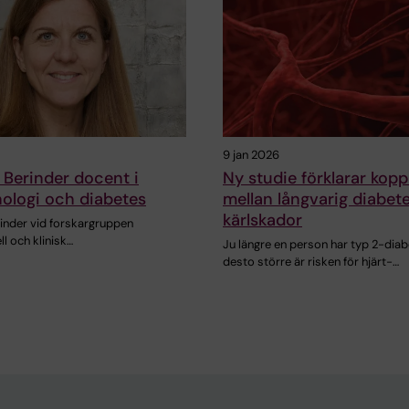
9 jan 2026
 Berinder docent i
Ny studie förklarar kopp
ologi och diabetes
mellan långvarig diabet
kärlskador
rinder vid forskargruppen
l och klinisk…
Ju längre en person har typ 2-diab
desto större är risken för hjärt-…