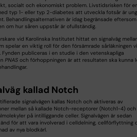
kt, socialt och ekonomiskt problem. Livstidsrisken för e
d typ 1- eller typ 2-diabetes att utveckla fotsår är ung
nt. Behandlingsalternativen är idag begränsade eftersom
n om hur såren uppstår är ofullständig.
rskare vid Karolinska Institutet hittat en signalväg mella
om spelar en viktig roll för den försämrade sårläkningen v
. Fynden publiceras i en studie i den vetenskapliga
en
PNAS
och förhoppningen är att resultaten ska kunna 
behandlingar.
alväg kallad Notch
tifierade signalvägen kallas Notch och aktiveras av
ioner mellan så kallade Notch-receptorer (Notch1-4) och
molekyler på intilliggande celler. Signalvägen är sedan
känd för att vara involverad i celldelning, cellförflyttning
ad av nya blodkärl.