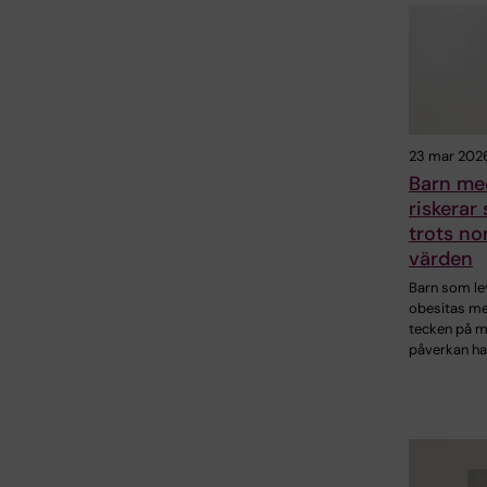
23 mar 202
Barn me
riskerar
trots no
värden
Barn som l
obesitas me
tecken på m
påverkan ha