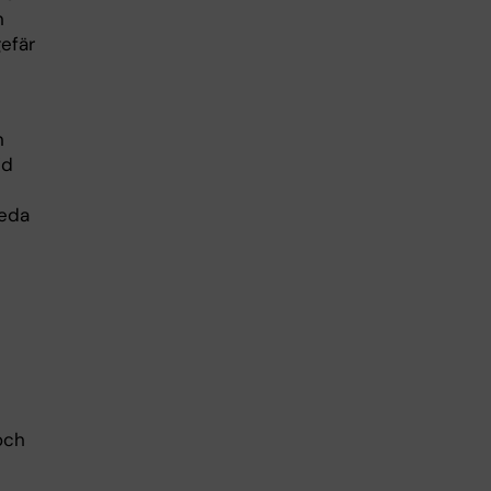
n
efär
n
id
leda
 och