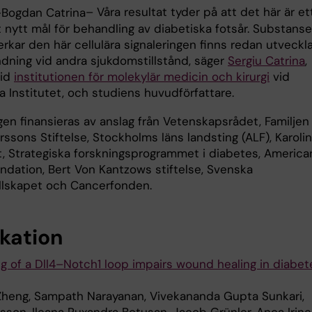
– Våra resultat tyder på att det här är et
t nytt mål för behandling av diabetiska fotsår. Substanse
rkar den här cellulära signaleringen finns redan utveckl
ndning vid andra sjukdomstillstånd, säger
Sergiu Catrina
,
vid
institutionen för molekylär medicin och kirurgi
vid
a Institutet, och studiens huvudförfattare.
gen finansieras av anslag från Vetenskapsrådet, Familjen
rssons Stiftelse, Stockholms läns landsting (ALF), Karoli
et, Strategiska forskningsprogrammet i diabetes, America
undation, Bert Von Kantzows stiftelse, Svenska
llskapet och Cancerfonden.
ikation
ng of a Dll4–Notch1 loop impairs wound healing in diabet
Zheng, Sampath Narayanan, Vivekananda Gupta Sunkari,