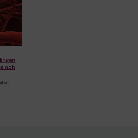
lingen
es och
etes,