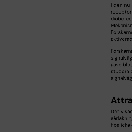
I den nu 
receptor
diabetes
Mekanism
Forskarna
aktiverad
Forskarn
signalvä
gavs blo
studera 
signalväg
Attr
Det visa
sårläkni
hos icke-