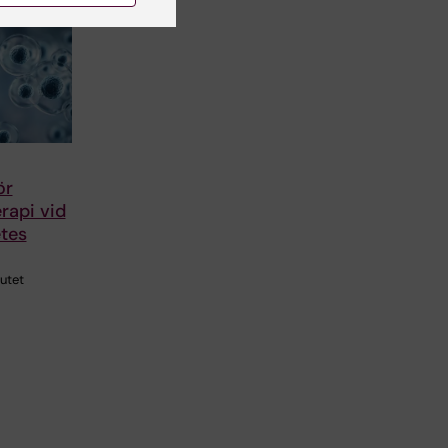
ör
rapi vid
etes
tutet