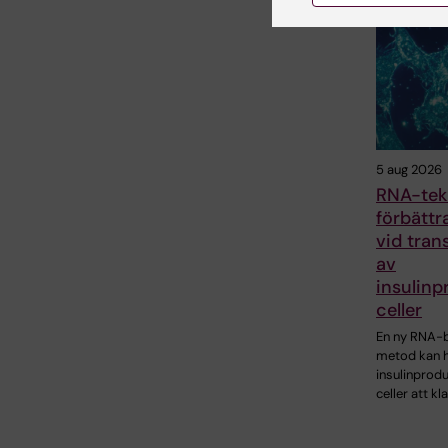
5 aug 2026
RNA-tek
förbättr
vid tran
av
insulin
celler
En ny RNA-
metod kan h
insulinprod
celler att kl