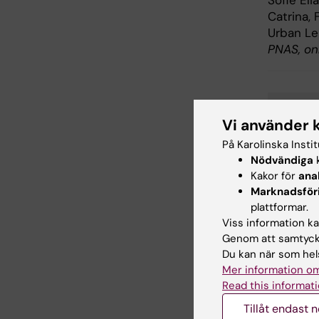
Sofie Eli
Catrina,
Urban Le
PNAS, onl
Dia
Tags
Vi använder 
På Karolinska Insti
Nödvändiga
k
Kakor för
ana
Uppdatera
Marknadsför
Webb Adm
plattformar.
Viss information kan
Genom att samtycka
Dela
Du kan när som hels
Mer information om
Read this informati
Tillåt endast 
Relater