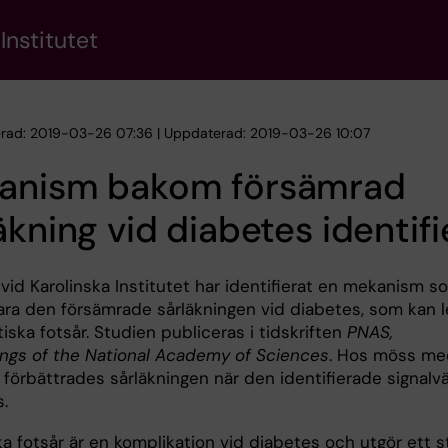
Institutet
erad: 2019-03-26 07:36 | Uppdaterad: 2019-03-26 10:07
anism bakom försämrad
äkning vid diabetes identif
vid Karolinska Institutet har identifierat en mekanism s
lara den försämrade sårläkningen vid diabetes, som kan 
etiska fotsår. Studien publiceras i tidskriften
PNAS,
ngs of the National Academy of Sciences
. Hos möss me
 förbättrades sårläkningen när den identifierade signalv
.
a fotsår är en komplikation vid diabetes och utgör ett s