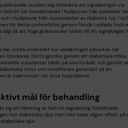
publicerade studien såg forskarna att signaleringen via
n Notch1 var överaktiverad i hudprover från patienter m
 och i hudprover från musmodeller av diabetes typ 1 och
en för detta undersöktes genom försök i odlade hudcel
 såg då att höga glukosnivåer bidrar till att signalvägen h
.
a har också undersökt hur sårläkningen påverkas när
gen blockeras. Detta gjordes genom att diabetiska möss
ckerande substanser lokalt på sina hudsår, och genom a
diabetiska möss som modifierats genetiskt så att
en är inaktiverad i de yttre hudcellerna.
aktivt mål för behandling
de sig att hämning av Notch1-signalering förbättrade
ngen hos diabetiska djur, men inte hade någon effekt på 
diabetiska djur.