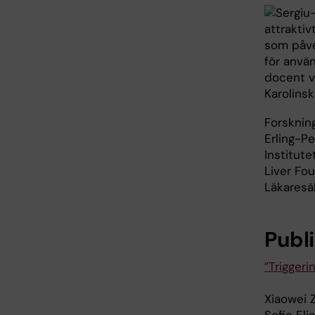
attraktiv
som påve
för anvä
docent 
Karolinsk
Forsknin
Erling-Pe
Institut
Liver Fo
Läkaresä
Publ
”Triggeri
Xiaowei 