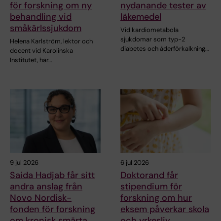
för forskning om ny
nydanande tester av
behandling vid
läkemedel
småkärlssjukdom
Vid kardiometabola
sjukdomar som typ-2
Helena Karlström, lektor och
diabetes och åderförkalkning…
docent vid Karolinska
Institutet, har…
9 jul 2026
6 jul 2026
Saida Hadjab får sitt
Doktorand får
andra anslag från
stipendium för
Novo Nordisk-
forskning om hur
fonden för forskning
eksem påverkar skola
om kronisk smärta
och yrkesliv