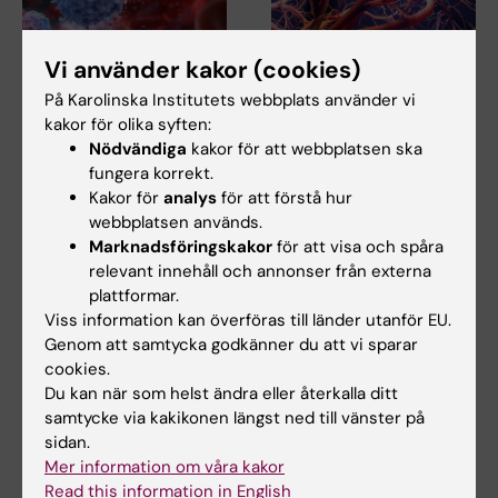
Vi använder kakor (cookies)
6 aug 2026
31 jul 2026
På Karolinska Institutets webbplats använder vi
Ny metod skiljer
Somatiska
kakor för olika syften:
mellan friska och
mutationer kopplas
Nödvändiga
kakor för att webbplatsen ska
sjuka immunceller i
till kärlskador vid
fungera korrekt.
blodprov
progeria
Kakor för
analys
för att förstå hur
webbplatsen används.
Forskare vid Karolinska
Vid den sällsynta sjukdomen
Institutet och SciLifeLab har
progeria bryts blodkärlen ner i
Marknadsföringskakor
för att visa och spåra
utvecklat en ny…
förtid. En…
relevant innehåll och annonser från externa
plattformar.
Viss information kan överföras till länder utanför EU.
Genom att samtycka godkänner du att vi sparar
cookies.
Du kan när som helst ändra eller återkalla ditt
samtycke via kakikonen längst ned till vänster på
sidan.
Mer information om våra kakor
Read this information in English
27 jul 2026
24 jul 2026