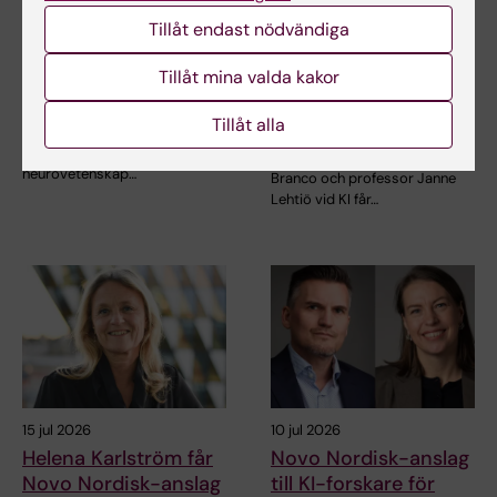
Juliette Foucher
Två KI-forskare får
Tillåt endast nödvändiga
tilldelas prestigefyllt
innovationsfinansieri
internationellt ALS-
ng från Knut och
Tillåt mina valda kakor
anslag
Alice Wallenbergs
Tillåt alla
Stiftelse
Juliette Foucher, postdoktor
vid institutionen för klinisk
Professor Gonçalo Castelo-
neurovetenskap…
Branco och professor Janne
Lehtiö vid KI får…
15 jul 2026
10 jul 2026
Helena Karlström får
Novo Nordisk-anslag
Novo Nordisk-anslag
till KI-forskare för