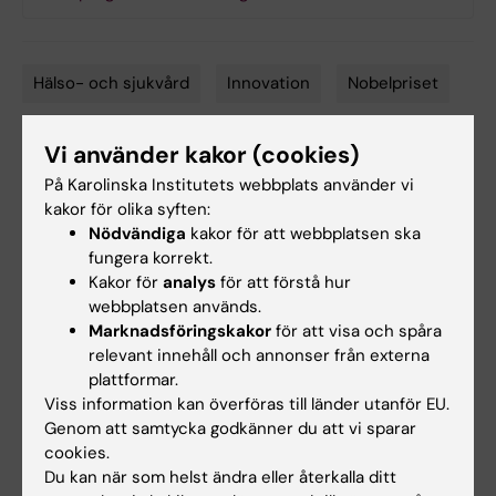
Hälso- och sjukvård
Innovation
Nobelpriset
Tags
Samverkan
Vi använder kakor (cookies)
På Karolinska Institutets webbplats använder vi
kakor för olika syften:
Uppdaterad av:
Nödvändiga
kakor för att webbplatsen ska
KI Kommunikati…
2026-04-22
fungera korrekt.
Innehållsgranskare:
Kakor för
analys
för att förstå hur
Therése Husén
webbplatsen används.
Marknadsföringskakor
för att visa och spåra
relevant innehåll och annonser från externa
Dela
plattformar.
Viss information kan överföras till länder utanför EU.
Genom att samtycka godkänner du att vi sparar
cookies.
Relaterade artiklar
Du kan när som helst ändra eller återkalla ditt