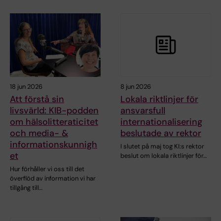
18 jun 2026
8 jun 2026
Att förstå sin
Lokala riktlinjer för
livsvärld: KIB-podden
ansvarsfull
om hälsolitteraticitet
internationalisering
och media- &
beslutade av rektor
informationskunnigh
I slutet på maj tog KI:s rektor
et
beslut om lokala riktlinjer för…
Hur förhåller vi oss till det
överflöd av information vi har
tillgång till…