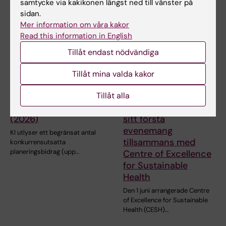
samtycke via kakikonen längst ned till vänster på
sidan.
Mer information om våra kakor
Read this information in English
Tillåt endast nödvändiga
Tillåt mina valda kakor
29 jun 2026
23 jun 2026
Planeringsbidrag i
KI-Africa Student
Tillåt alla
samarbete med UCL
Network anordnade
(2026)
sitt första
evenemang
KI utlyser ett begränsat antal
tillsammans med
konkurrensutsatta
planeringsbidrag (upp…
Centre of Excellence
for Sustainable
Health
Den 1 juni arrangerade Centre
of Excellence for Sustainable
Health (CESH)…