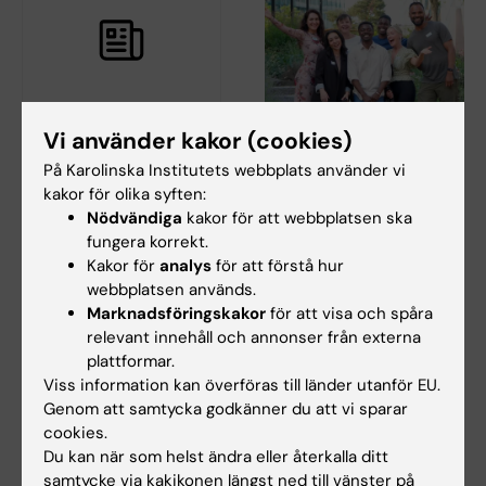
29 jun 2026
23 jun 2026
Vi använder kakor (cookies)
Planeringsbidrag i
KI-Africa Student
På Karolinska Institutets webbplats använder vi
samarbete med UCL
Network anordnade
kakor för olika syften:
(2026)
sitt första
Nödvändiga
kakor för att webbplatsen ska
evenemang
KI utlyser ett begränsat antal
fungera korrekt.
tillsammans med
konkurrensutsatta
Kakor för
analys
för att förstå hur
planeringsbidrag (upp…
Centre of Excellence
webbplatsen används.
for Sustainable
Marknadsföringskakor
för att visa och spåra
Health
relevant innehåll och annonser från externa
plattformar.
Den 1 juni arrangerade Centre
of Excellence for Sustainable
Viss information kan överföras till länder utanför EU.
Health (CESH)…
Genom att samtycka godkänner du att vi sparar
cookies.
Du kan när som helst ändra eller återkalla ditt
samtycke via kakikonen längst ned till vänster på