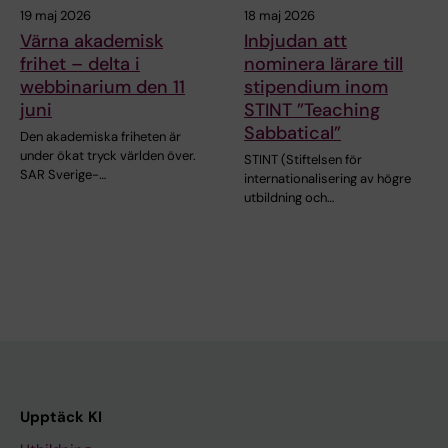
19 maj 2026
18 maj 2026
Värna akademisk
Inbjudan att
frihet – delta i
nominera lärare till
webbinarium den 11
stipendium inom
juni
STINT ”Teaching
Sabbatical”
Den akademiska friheten är
under ökat tryck världen över.
STINT (Stiftelsen för
SAR Sverige-…
internationalisering av högre
utbildning och…
Upptäck KI