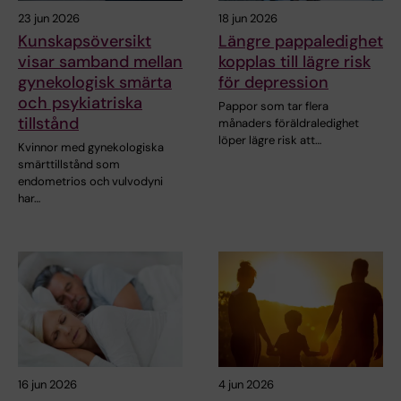
23 jun 2026
18 jun 2026
Kunskapsöversikt
Längre pappaledighet
visar samband mellan
kopplas till lägre risk
gynekologisk smärta
för depression
och psykiatriska
Pappor som tar flera
tillstånd
månaders föräldraledighet
löper lägre risk att…
Kvinnor med gynekologiska
smärttillstånd som
endometrios och vulvodyni
har…
16 jun 2026
4 jun 2026