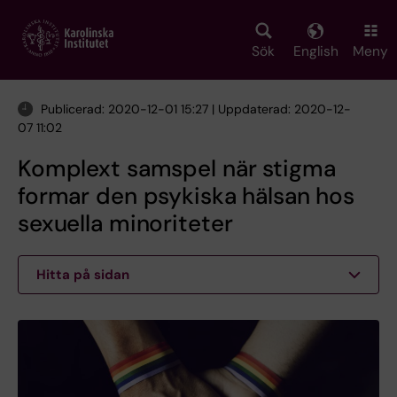
Skip
to
main
Sök
English
Meny
content
Publicerad: 2020-12-01 15:27 | Uppdaterad: 2020-12-
07 11:02
Komplext samspel när stigma
formar den psykiska hälsan hos
sexuella minoriteter
Hitta på sidan