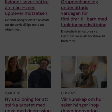
Kvinnor sover bättre
Gruppbehandling
än män – men
underlättade
upplever motsatsen
vardagen för
föräldrar till barn med
Kvinnor uppger oftare än män
funktionsnedsättning
att de sovit dåligt trots att
objektiva…
En studie från Karolinska
Institutet visar att föräldrar till
barn med…
2 jun 2026
1 jun 2026
Ny utbildning för att
Vår kunskap om hur
stärka arbetet med
saker hänger ihop
unga med depression
driver innovation