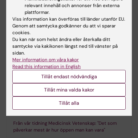
interventioner, avslutar Arjan van der Star.
relevant innehåll och annonser från externa
plattformar.
Avhandlingen möjliggjordes tack vare
Viss information kan överföras till länder utanför EU.
Genom att samtycka godkänner du att vi sparar
Vetenskapsrådet och Forskarskolan för
cookies.
vårdvetenskap.
Du kan när som helst ändra eller återkalla ditt
samtycke via kakikonen längst ned till vänster på
sidan.
Doktorsavhandling
Mer information om våra kakor
“Structural, interpersonal, and individual
Read this information in English
factors influencing sexual orientation-based
Tillåt endast nödvändiga
disparities in mental health”
Tillåt mina valda kakor
Tillåt alla
Mer läsning på samma tema
Från vår tidning Medicinsk Vetenskap: "Det som
påverkar mest är hur öppen man kan vara"