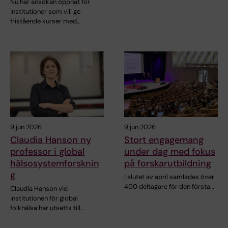
Nu har ansökan öppnat för
institutioner som vill ge
fristående kurser med…
9 jun 2026
9 jun 2026
Claudia Hanson ny
Stort engagemang
professor i global
under dag med fokus
hälsosystemforsknin
på forskarutbildning
g
I slutet av april samlades över
400 deltagare för den första…
Claudia Hanson vid
institutionen för global
folkhälsa har utsetts till…