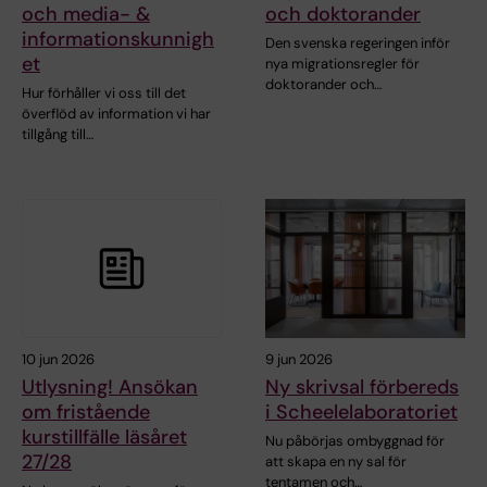
och media- &
och doktorander
informationskunnigh
Den svenska regeringen inför
et
nya migrationsregler för
doktorander och…
Hur förhåller vi oss till det
överflöd av information vi har
tillgång till…
10 jun 2026
9 jun 2026
Utlysning! Ansökan
Ny skrivsal förbereds
om fristående
i Scheelelaboratoriet
kurstillfälle läsåret
Nu påbörjas ombyggnad för
27/28
att skapa en ny sal för
tentamen och…