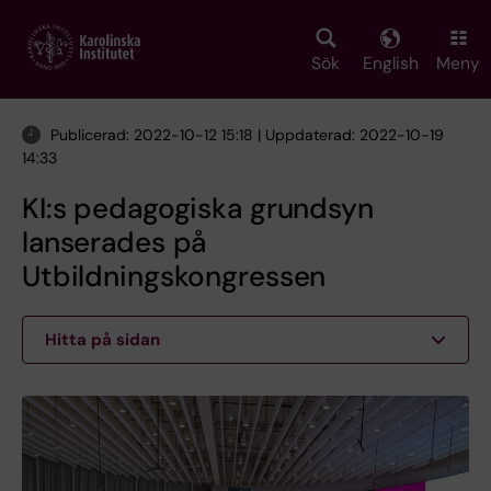
Skip
to
main
Sök
English
Meny
content
Publicerad: 2022-10-12 15:18 | Uppdaterad: 2022-10-19
14:33
KI:s pedagogiska grundsyn
lanserades på
Utbildningskongressen
Hitta på sidan