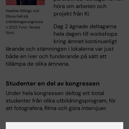
höra om arbeten och
Heather Billings och
projekt från KI.
Elissa Hall på
Utbildningskongresse
Dag 2 ägnade deltagarna
n 2022. Foto: Teresa
hela dagen till workshops
Sörö.
kring ämnet kontinuerligt
lärande och stämningen i lokalerna var just
både en iver och funderande på sätt att
tillämpa de olika ämnena.
Studenter en del av kongressen
Under hela kongressen deltog ett tiotal
studenter från olika utbildningsprogram, för
att fotografera, filma och göra intervjuer.