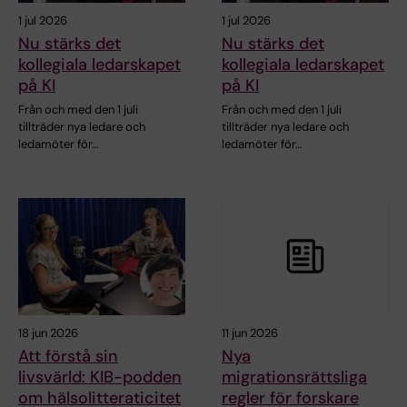
1 jul 2026
1 jul 2026
Nu stärks det
Nu stärks det
kollegiala ledarskapet
kollegiala ledarskapet
på KI
på KI
Från och med den 1 juli
Från och med den 1 juli
tillträder nya ledare och
tillträder nya ledare och
ledamöter för…
ledamöter för…
18 jun 2026
11 jun 2026
Att förstå sin
Nya
livsvärld: KIB-podden
migrationsrättsliga
om hälsolitteraticitet
regler för forskare