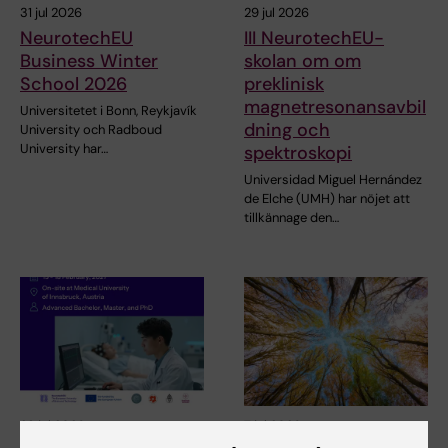
31 jul 2026
29 jul 2026
NeurotechEU
III NeurotechEU-
Business Winter
skolan om om
School 2026
preklinisk
magnetresonansavbil
Universitetet i Bonn, Reykjavík
dning och
University och Radboud
University har…
spektroskopi
Universidad Miguel Hernández
de Elche (UMH) har nöjet att
tillkännage den…
28 jul 2026
7 jul 2026