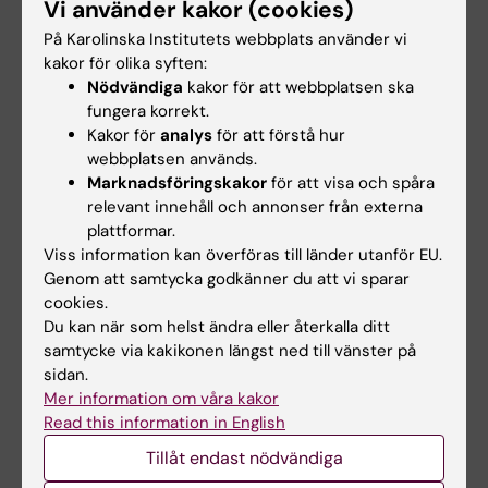
NeurotechEU:s
Juan Pablo Lopez
Vi använder kakor (cookies)
vinterskola om
utsedd till FENS-Kavli
På Karolinska Institutets webbplats använder vi
"Smart sleep:
Scholar 2026
kakor för olika syften:
Exploring the future
Juan Pablo Lopez, biträdande
Nödvändiga
kakor för att webbplatsen ska
of sleep
professor vid Institutionen för…
fungera korrekt.
measurements"
Kakor för
analys
för att förstå hur
NeurotechEU:s vinterskola om
webbplatsen används.
smart sömn, som organiseras
Marknadsföringskakor
för att visa och spåra
av Medical…
relevant innehåll och annonser från externa
plattformar.
Viss information kan överföras till länder utanför EU.
Genom att samtycka godkänner du att vi sparar
cookies.
Du kan när som helst ändra eller återkalla ditt
samtycke via kakikonen längst ned till vänster på
sidan.
Mer information om våra kakor
Read this information in English
7 jul 2026
1 jul 2026
Juan Pablo Lopez
StratNeuro
Tillåt endast nödvändiga
utsedd till FENS-Kavli
studentkåren