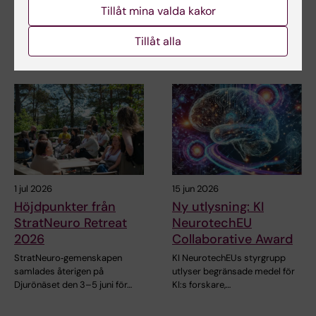
Scholar 2026
Tillåt mina valda kakor
StratNeuro har etablerat ett
studentråd för att stärka
Juan Pablo Lopez, biträdande
kopplingen mellan…
Tillåt alla
professor vid Institutionen för…
1 jul 2026
15 jun 2026
Höjdpunkter från
Ny utlysning: KI
StratNeuro Retreat
NeurotechEU
2026
Collaborative Award
StratNeuro‑gemenskapen
KI NeurotechEUs styrgrupp
samlades återigen på
utlyser begränsade medel för
Djurönäset den 3–5 juni för…
KI:s forskare,…