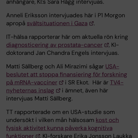
anhängare, KI:s Sara Hägg intervjuas.
Anneli Eriksson intervjuades här i P1 Morgon
apropå
svältsituationen i Gaza
.
IT-hälsa rapporterar här om aktuella rön kring
diagnosticering av prostata-cancer
, KI-
doktorand Jan Chandra Engels intervjuas.
Matti Sällberg och Ali Mirazimi sågar
USA-
beslutet att stoppa finansiering för forskning
på mRNA-vacciner
i SR Ekot. Här är
TV4-
nyheternas inslag
i ämnet, även här
intervjuas Matti Sällberg.
TT rapporterade om en USA-studie som
undersökt i vilken mån hälsosam
kost och
fysisk aktivitet kunna påverka kognitiva
funktioner
, KI-forskare Erika Jonsson Laukka