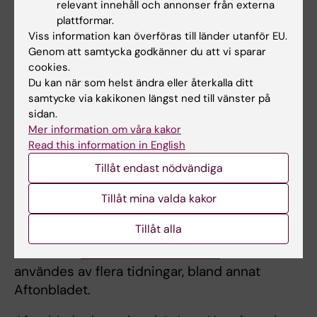
relevant innehåll och annonser från externa
den här artikeln i Miami Herald om
den
plattformar.
svenska tobaks- och nikotinpolitiken
.
Viss information kan överföras till länder utanför EU.
Genom att samtycka godkänner du att vi sparar
Mai-Lis Hellénius kommenterar här i TV4-
cookies.
nyheterna en rapport från Cancerfonden som
Du kan när som helst ändra eller återkalla ditt
kritiserar att det ofta är skräpmat
som säljs
samtycke via kakikonen längst ned till vänster på
sidan.
på exempelvis simhalls-kaféer.
Mer information om våra kakor
Read this information in English
Flera KI-forskare debatterar här i SvD för att
Sverige bör återskapa och utöka stödet till
Tillåt endast nödvändiga
forskning
, särskilt till länder söder om
Tillåt mina valda kakor
Sahara.
Tillåt alla
Johan von Schreeb citeras i den här TT-
texten om
svältsituationen i Gaza
som
användes av flera tidningar, bland annat
Aftonbladet.