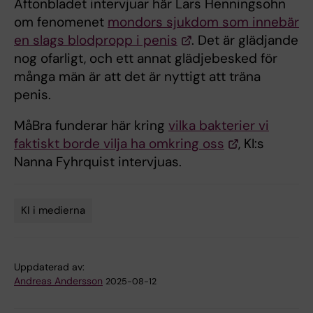
Aftonbladet intervjuar här Lars Henningsohn
om fenomenet
mondors sjukdom som innebär
en slags blodpropp i penis
. Det är glädjande
nog ofarligt, och ett annat glädjebesked för
många män är att det är nyttigt att träna
penis.
MåBra funderar här kring
vilka bakterier vi
faktiskt borde vilja ha omkring oss
, KI:s
Nanna Fyhrquist intervjuas.
KI i medierna
Tags
Uppdaterad av:
Andreas Andersson
2025-08-12