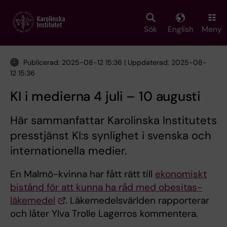
Skip
to
main
Sök
English
Meny
content
Publicerad: 2025-08-12 15:36 | Uppdaterad: 2025-08-
12 15:36
KI i medierna 4 juli – 10 augusti
Här sammanfattar Karolinska Institutets
presstjänst KI:s synlighet i svenska och
internationella medier.
En Malmö-kvinna har fått rätt till
ekonomiskt
bistånd för att kunna ha råd med obesitas-
läkemedel
. Läkemedelsvärlden rapporterar
och låter Ylva Trolle Lagerros kommentera.