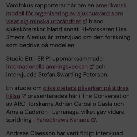
Vårdfokus rapporterar här om en
amerikansk
modell för organisering av sjukhusvård som
visat sig minska utbrändhet
bland
sjuksköterskor, bland annat. KI-forskaren Lisa
Smeds Alenius är intervjuad om den forskning
som bedrivs på modellen.
Studio Ett i SR P1 uppmärksammade
internationella amningsveckan
och
intervjuade Stefan Swartling Peterson.
En studie om
olika dieters påverkan på äldres
hälsa
presenterades här i The Conversation
av ARC-forskarna Adrián Carballo Casla och
Amaia Caderón- Larrañaga, vilket gav vidare
spridning i
Yahoo!news Kanada
.
Andreas Claesson har varit flitigt intervjuad