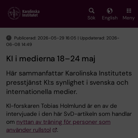
Skip
to
main
Sök
English
Meny
content
Publicerad: 2026-05-29 16:05 | Uppdaterad: 2026-
06-08 14:49
KI i medierna 18–24 maj
Här sammanfattar Karolinska Institutets
presstjänst KI:s synlighet i svenska och
internationella medier.
KI-forskaren Tobias Holmlund är en av de
intervjuade i den här SvD-artikeln som handlar
om
nyttan av träning för personer som
använder rullstol
.