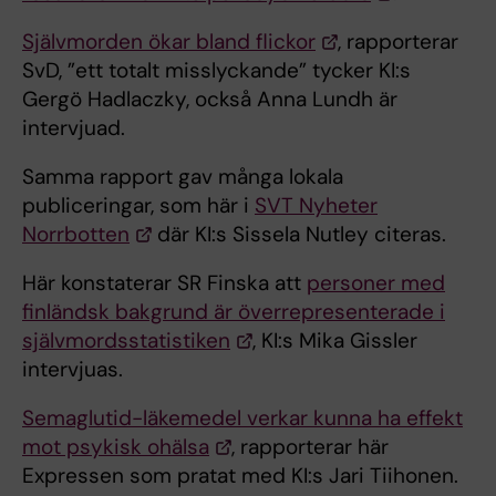
Självmorden ökar bland flickor
, rapporterar
SvD, ”ett totalt misslyckande” tycker KI:s
Gergö Hadlaczky, också Anna Lundh är
intervjuad.
Samma rapport gav många lokala
publiceringar, som här i
SVT Nyheter
Norrbotten
där KI:s Sissela Nutley citeras.
Här konstaterar SR Finska att
personer med
finländsk bakgrund är överrepresenterade i
självmordsstatistiken
, KI:s Mika Gissler
intervjuas.
Semaglutid-läkemedel verkar kunna ha effekt
mot psykisk ohälsa
, rapporterar här
Expressen som pratat med KI:s Jari Tiihonen.