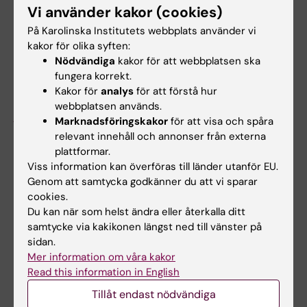
Vi använder kakor (cookies)
Kristianstad för att berätta om
forskningen
som visar att solande kan vara hälsosamt
,
På Karolinska Institutets webbplats använder vi
kakor för olika syften:
1.11 in i programmet.
Nödvändiga
kakor för att webbplatsen ska
fungera korrekt.
KI-forskare Anna Undeman Asarnoj
Kakor för
analys
för att förstå hur
intervjuades i TV4 apropå
metoden att bota
webbplatsen används.
jordnötsallergi hos barn med jordnötter
.
Marknadsföringskakor
för att visa och spåra
relevant innehåll och annonser från externa
plattformar.
KI i medierna
Viss information kan överföras till länder utanför EU.
Tags
Genom att samtycka godkänner du att vi sparar
cookies.
Du kan när som helst ändra eller återkalla ditt
Uppdaterad av:
samtycke via kakikonen längst ned till vänster på
Andreas Andersson
2026-06-08
sidan.
Mer information om våra kakor
Read this information in English
Dela
Tillåt endast nödvändiga