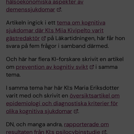
hälsoekonomiska aspekter av
demenssjukdomar
.
Artikeln ingick i ett
tema om kognitiva
sjukdomar där KI:s Miia Kivipelto varit
gästredaktör
på Läkartidningen, här får hon
svara på fem frågor i samband därmed.
Och här har flera KI-forskare skrivit en artikel
om
prevention av kognitiv svikt
i samma
tema.
I samma tema har här KI:s Maria Eriksdotter
varit med och skrivit en
översiktsartikel om
epidemiologi och diagnostiska kriterier för
olika kognitiva sjukdomar
.
DN, och manga andra,
rapporterade om
resultaten från KI:s psilocybinstudie
.