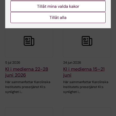
Tillåt mina valda kakor
Relaterade artiklar
Tillåt alla
5 jul 2026
24 jun 2026
KI i medierna 22-28
KI i medierna 15–21
juni 2026
juni
Här sammanfattar Karolinska
Här sammanfattar Karolinska
Institutets presstjänst KI:s
Institutets presstjänst KI:s
synlighet i…
synlighet i…