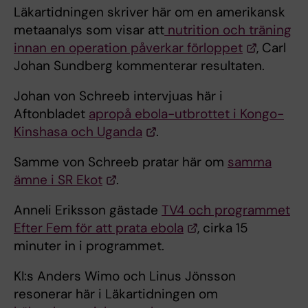
Läkartidningen skriver här om en amerikansk
metaanalys som visar att
nutrition och träning
innan en operation påverkar förloppet
, Carl
Johan Sundberg kommenterar resultaten.
Johan von Schreeb intervjuas här i
Aftonbladet
apropå ebola-utbrottet i Kongo-
Kinshasa och Uganda
.
Samme von Schreeb pratar här om
samma
ämne i SR Ekot
.
Anneli Eriksson gästade
TV4 och programmet
Efter Fem för att prata ebola
, cirka 15
minuter in i programmet.
KI:s Anders Wimo och Linus Jönsson
resonerar här i Läkartidningen om