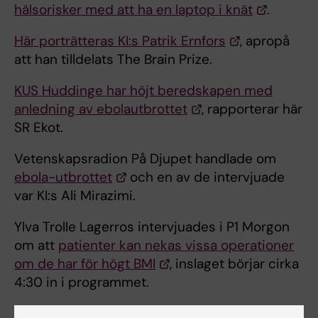
hälsorisker med att ha en laptop i knät
.
Här porträtteras KI:s Patrik Ernfors
, apropå
att han tilldelats The Brain Prize.
KUS Huddinge har höjt beredskapen med
anledning av ebolautbrottet
, rapporterar här
SR Ekot.
Vetenskapsradion På Djupet handlade om
ebola-utbrottet
och en av de intervjuade
var KI:s Ali Mirazimi.
Ylva Trolle Lagerros intervjuades i P1 Morgon
om att
patienter kan nekas vissa operationer
om de har för högt BMI
, inslaget börjar cirka
4:30 in i programmet.
Pelle Lindqvist intervjuades i Förmiddag i P4