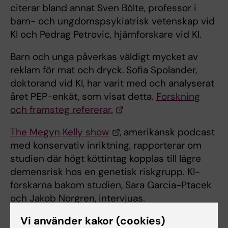
citerar bland annat Sven Bölte, professor i
barn- och ungdomspsykiatrisk vetenskap vid
KI och Pedrag Petrovic, hjärnforskare vid KI.
Barn och unga påverkas väldigt mycket av
reklam för mat och dryck.
Sofia Spolander,
doktorand vid KI, har varit med och analyserat
året PEP-enkät, som visat detta.
Forskning
och framsteg refererar.
The Megyn Kelly show
, amerikansk podcast
med konservativ inriktning, rapporterar om
studien där högt köttintag kopplas till lägre
demensrisk hos en genetisk riskgrupp. KI-
forskarna bakom studien, Sara Garcia-Ptacek
och Jakob Norgren, intervjuas.
Vi använder kakor (cookies)
Sandra af Winklerfelt Hammarberg, affilierad