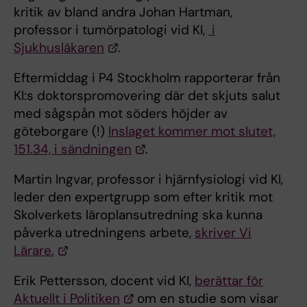
kritik av bland andra Johan Hartman,
professor i tumörpatologi vid KI,
i
Sjukhusläkaren
.
Eftermiddag i P4 Stockholm rapporterar från
KI:s doktorspromovering där det skjuts salut
med sågspån mot söders höjder av
göteborgare (!)
Inslaget kommer mot slutet,
151.34, i sändningen
.
Martin Ingvar, professor i hjärnfysiologi vid KI,
leder den expertgrupp som efter kritik mot
Skolverkets läroplansutredning ska kunna
påverka utredningens arbete,
skriver Vi
Lärare.
Erik Pettersson, docent vid KI,
berättar för
Aktuellt i Politiken
om en studie som visar