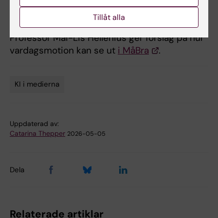
medverkar
i en SvD-artikel om tandvård,
kostnader och valfläsk
.
Tillåt alla
Professor Mai-Lis Hellenius ger förslag på hur
vardagsmotion kan se ut
i MåBra
.
KI i medierna
Tags
Uppdaterad av:
Catarina Thepper
2026-05-05
Dela
Relaterade artiklar