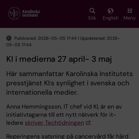
Skip
to
main
Sök
English
Meny
content
Publicerad: 2026-05-05 17:44 | Uppdaterad: 2026-
05-05 17:44
KI i medierna 27 april- 3 maj
Här sammanfattar Karolinska Institutets
presstjänst KI:s synlighet i svenska och
internationella medier.
Anna Hemmingsson, IT chef vid KI, är en av
initiativtagarna till ett nytt nätverk för it-
ledare
skriver Techtidningen
.
Regeringens satsning på cancervård får hård