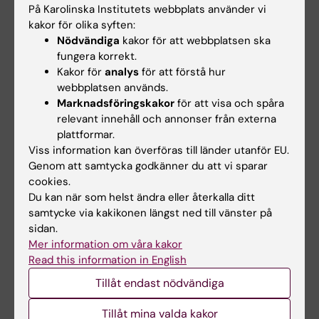
forskare vid KI,
intervjuas av SR P3 nyheter
På Karolinska Institutets webbplats använder vi
kakor för olika syften:
om att betablockerare verkar öka mycket
Nödvändiga
kakor för att webbplatsen ska
bland tjejer.
fungera korrekt.
Kakor för
analys
för att förstå hur
Små förändringar i blodet pekar mot en
webbplatsen används.
kommande ökad risk för
Marknadsföringskakor
för att visa och spåra
havandeskapsförgiftning, enligt en ny studie
relevant innehåll och annonser från externa
från KI. Karin Leander, docent vid KI,
intervjuas
plattformar.
av TT, en artikel som bland annat syns i
Viss information kan överföras till länder utanför EU.
Genom att samtycka godkänner du att vi sparar
Aftonbladet.
cookies.
Du kan när som helst ändra eller återkalla ditt
Sven Andréasson, professor emeritus i
samtycke via kakikonen längst ned till vänster på
socialmedicin vid KI,
kommenterar i SvD
att
sidan.
läkemedel av typen GLP1-analoger eventuellt
Mer information om våra kakor
också kan minska risken för missbruk av både
Read this information in English
alkohol och andra droger.
Tillåt endast nödvändiga
Kåre Buhlin, docent vid KI, är en av dem som
Tillåt mina valda kakor