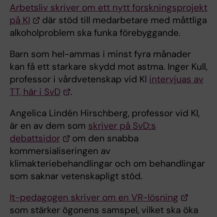
Arbetsliv skriver om ett nytt forskningsprojekt
på KI
där stöd till medarbetare med måttliga
alkoholproblem ska funka förebyggande.
Barn som hel-ammas i minst fyra månader
kan få ett starkare skydd mot astma. Inger Kull,
professor i vårdvetenskap vid KI
intervjuas av
TT, här i SvD
.
Angelica Lindén Hirschberg, professor vid KI,
är en av dem som
skriver på SvD:s
debattsidor
om den snabba
kommersialiseringen av
klimakteriebehandlingar och om behandlingar
som saknar vetenskapligt stöd.
It-pedagogen skriver om en VR-lösning
som stärker ögonens samspel, vilket ska öka