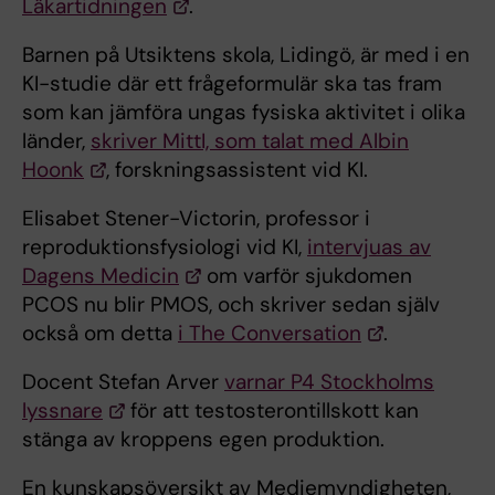
Läkartidningen
.
Barnen på Utsiktens skola, Lidingö, är med i en
KI-studie där ett frågeformulär ska tas fram
som kan jämföra ungas fysiska aktivitet i olika
länder,
skriver MittI, som talat med Albin
Hoonk
, forskningsassistent vid KI.
Elisabet Stener-Victorin, professor i
reproduktionsfysiologi vid KI,
intervjuas av
Dagens Medicin
om varför sjukdomen
PCOS nu blir PMOS, och skriver sedan själv
också om detta
i The Conversation
.
Docent Stefan Arver
varnar P4 Stockholms
lyssnare
för att testosterontillskott kan
stänga av kroppens egen produktion.
En kunskapsöversikt av Mediemyndigheten,