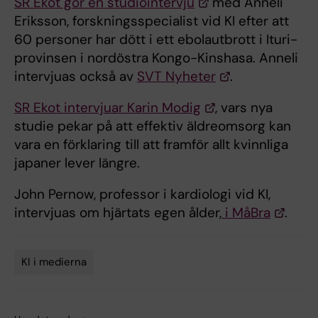
SR Ekot gör en studiointervju
med Anneli
Eriksson, forskningsspecialist vid KI efter att
60 personer har dött i ett ebolautbrott i Ituri-
provinsen i nordöstra Kongo-Kinshasa. Anneli
intervjuas också av
SVT Nyheter
.
SR Ekot intervjuar Karin Modig
, vars nya
studie pekar på att effektiv äldreomsorg kan
vara en förklaring till att framför allt kvinnliga
japaner lever längre.
John Pernow, professor i kardiologi vid KI,
intervjuas om hjärtats egen ålder,
i MåBra
.
KI i medierna
Tags