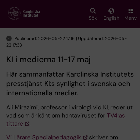
Skip
to
main
Sök
English
Meny
content
Publicerad: 2026-05-22 17:16 | Uppdaterad: 2026-05-
22 17:33
KI i medierna 11-17 maj
Här sammanfattar Karolinska Institutets
presstjänst KI:s synlighet i svenska och
internationella medier.
Ali Mirazimi, professor i virologi vid KI, reder ut
vad som är känt om hantaviruset för
TV4:as
tittare
.
Vi Lärare Specialpedagogik
skriver om