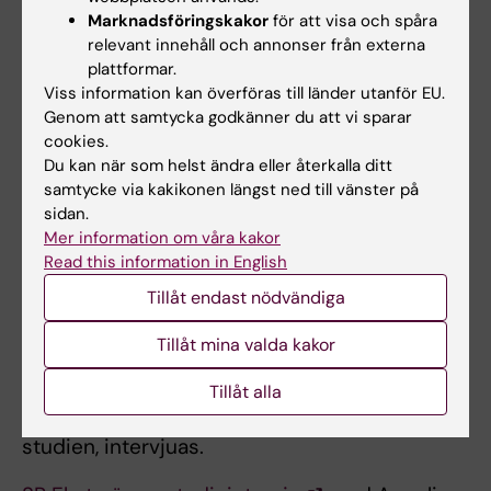
vanligare i Sverige och drabbar allt fler äldre
Marknadsföringskakor
för att visa och spåra
kvinnor. 1:03 in i sändningen.
relevant innehåll och annonser från externa
plattformar.
Den aktiva substansen i psykedeliska
Viss information kan överföras till länder utanför EU.
svampar, psilocybin, kan hjälpa mot
Genom att samtycka godkänner du att vi sparar
depression visar en ny studie från KI. Mikael
cookies.
Du kan när som helst ändra eller återkalla ditt
Tiger, docent i psykiatri på KI,
intervjuas av
samtycke via kakikonen längst ned till vänster på
SR
. Hampus Yngve., doktorand vid KI,
sidan.
medverkar i TV4-nyheterna
.
Mer information om våra kakor
Read this information in English
SR P4 Stockholm uppmärksammar
en
Tillåt endast nödvändiga
studie som visar att personer födda utanför
Europa, eller som har föräldrar av
Tillåt mina valda kakor
utomeuropeisk bakgrund, oftare drabbas av
ätstörningar än personer födda i Sverige.
Tillåt alla
Mattias Strand, en av KI-forskarna bakom
studien, intervjuas.