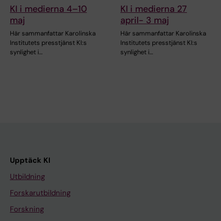
KI i medierna 4–10
KI i medierna 27
maj
april- 3 maj
Här sammanfattar Karolinska
Här sammanfattar Karolinska
Institutets presstjänst KI:s
Institutets presstjänst KI:s
synlighet i…
synlighet i…
Upptäck KI
Utbildning
Forskarutbildning
Forskning