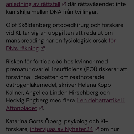
anledning av rättsfall
där rättsväsendet inte
kan skilja mellan DNA från tvillingar.
Olof Sköldenberg ortopedkirurg och forskare
vid KI, tar sig an uppgiften att reda ut om
manspreading har en fysiologisk orsak
för
DN:s räkning
.
Risken för förtida död hos kvinnor med
prematur ovariell insufficiens (POI) riskerar att
försvinna i debatten om restnoterade
östrogenläkemedel, skriver Helena Kopp
Kallner, Angelica Lindén Hirschberg och
Hedvig Engberg med flera,
i en debattartikel i
Aftonbladet
.
Katarina Görts Öberg, psykolog och KI-
forskare,
intervjuas av Nyheter24
om hur