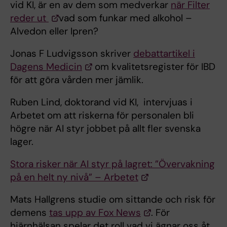
vid KI, är en av dem som medverkar
när Filter
reder ut
vad som funkar med alkohol –
Alvedon eller Ipren?
Jonas F Ludvigsson skriver
debattartikel i
Dagens Medicin
om kvalitetsregister för IBD
för att göra vården mer jämlik.
Ruben Lind, doktorand vid KI, intervjuas i
Arbetet om att riskerna för personalen bli
högre när AI styr jobbet på allt fler svenska
lager.
Stora risker när AI styr på lagret: ”Övervakning
på en helt ny nivå” – Arbetet
Mats Hallgrens studie om sittande och risk för
demens
tas upp av Fox News
. För
hjärnhälsan spelar det roll vad vi ägnar oss åt