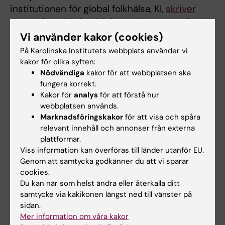
institutionen för global folkhälsa, KI,
skriver
egenreferat i Läkartidningen
om att migrän
troligen är underdiagnostiserad i områden
Vi använder kakor (cookies)
med svag social struktur.
På Karolinska Institutets webbplats använder vi
kakor för olika syften:
Philip Lindner, docent vid KI,
intervjuas av P1
Nödvändiga
kakor för att webbplatsen ska
Morgon
om att dataspelsberoende kan bli
fungera korrekt.
Kakor för
analys
för att förstå hur
en ny diagnos.
webbplatsen används.
Marknadsföringskakor
för att visa och spåra
Läkartidningen skriver om eAT-provet
som
relevant innehåll och annonser från externa
nu enbart kan genomföras i Stockholm och
plattformar.
Malmö och de kostnader det innebär för en
Viss information kan överföras till länder utanför EU.
del läkare. Anders Carlborg, ordförande för
Genom att samtycka godkänner du att vi sparar
AT-nämnden, uttalar sig.
cookies.
Du kan när som helst ändra eller återkalla ditt
Risken att drabbas av näscancer är högre för
samtycke via kakikonen längst ned till vänster på
personer som jobbar i miljöer med trädamm,
sidan.
Mer information om våra kakor
skriver Byggnadsarbetaren
. Gunnar