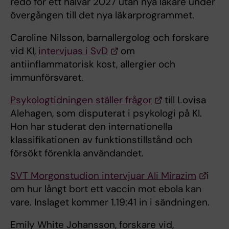
redo för ett halvår 2027 utan nya läkare under
övergången till det nya läkarprogrammet.
Caroline Nilsson, barnallergolog och forskare
vid KI,
intervjuas i SvD
om
antiinflammatorisk kost, allergier och
immunförsvaret.
Psykologtidningen ställer frågor
till Lovisa
Alehagen, som disputerat i psykologi på KI.
Hon har studerat den internationella
klassifikationen av funktionstillstånd och
försökt förenkla användandet.
SVT Morgonstudion intervjuar Ali Mirazim
i
om hur långt bort ett vaccin mot ebola kan
vare. Inslaget kommer 1.19:41 in i sändningen.
Emily White Johansson, forskare vid,