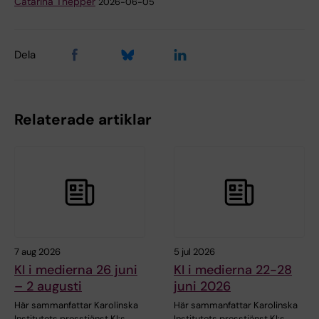
Catarina Thepper
2026-06-05
Dela
Relaterade artiklar
7 aug 2026
5 jul 2026
KI i medierna 26 juni
KI i medierna 22-28
– 2 augusti
juni 2026
Här sammanfattar Karolinska
Här sammanfattar Karolinska
Institutets presstjänst KI:s
Institutets presstjänst KI:s