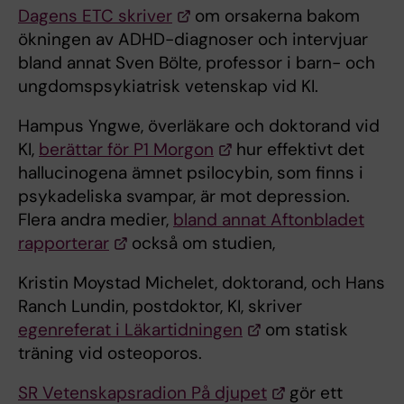
Dagens ETC skriver
om orsakerna bakom
ökningen av ADHD-diagnoser och intervjuar
bland annat Sven Bölte, professor i barn- och
ungdomspsykiatrisk vetenskap vid KI.
Hampus Yngwe, överläkare och doktorand vid
KI,
berättar för P1 Morgon
hur effektivt det
hallucinogena ämnet psilocybin, som finns i
psykadeliska svampar, är mot depression.
Flera andra medier,
bland annat Aftonbladet
rapporterar
också om studien,
Kristin Moystad Michelet, doktorand, och Hans
Ranch Lundin, postdoktor, KI, skriver
egenreferat i Läkartidningen
om statisk
träning vid osteoporos.
SR Vetenskapsradion På djupet
gör ett