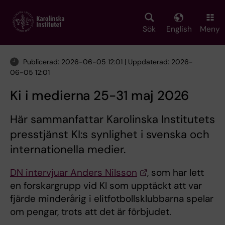
Skip
to
main
Sök
English
Meny
content
Publicerad: 2026-06-05 12:01 | Uppdaterad: 2026-
06-05 12:01
Ki i medierna 25-31 maj 2026
Här sammanfattar Karolinska Institutets
presstjänst KI:s synlighet i svenska och
internationella medier.
DN intervjuar Anders Nilsson
, som har lett
en forskargrupp vid KI som upptäckt att var
fjärde minderårig i elitfotbollsklubbarna spelar
om pengar, trots att det är förbjudet.