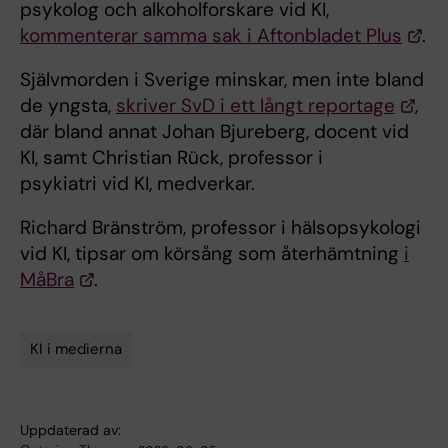
psykolog och alkoholforskare vid KI,
kommenterar samma sak i Aftonbladet Plus
.
Själv­morden i Sverige minskar, men inte bland
de yngsta,
skriver SvD i ett långt reportage
,
där bland annat Johan Bjureberg, docent vid
KI, samt Christian Rück, professor i
psykiatri vid KI, medverkar.
Richard Bränström, professor i hälsopsykologi
vid KI, tipsar om körsång som återhämtning
i
MåBra
.
KI i medierna
Tags
Uppdaterad av: