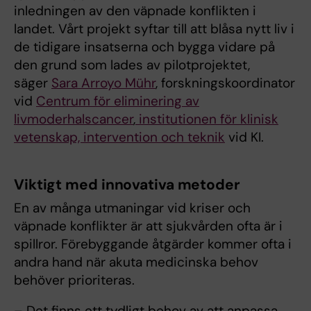
inledningen av den väpnade konflikten i
landet. Vårt projekt syftar till att blåsa nytt liv i
de tidigare insatserna och bygga vidare på
den grund som lades av pilotprojektet,
säger
Sara Arroyo Mühr
, forskningskoordinator
vid
Centrum för eliminering av
livmoderhalscancer
,
institutionen för klinisk
vetenskap, intervention och teknik
vid KI.
Viktigt med innovativa metoder
En av många utmaningar vid kriser och
väpnade konflikter är att sjukvården ofta är i
spillror. Förebyggande åtgärder kommer ofta i
andra hand när akuta medicinska behov
behöver prioriteras.
– Det finns ett tydligt behov av att anpassa