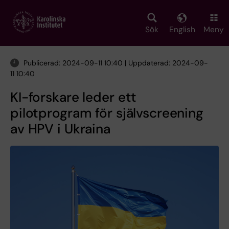
Skip
to
main
Sök
English
Meny
content
Publicerad: 2024-09-11 10:40 | Uppdaterad: 2024-09-
11 10:40
KI-forskare leder ett
pilotprogram för självscreening
av HPV i Ukraina