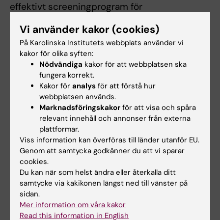
effektivt screeningprogram för
livmoderhalscancer i Zaporizjzja, och på
Vi använder kakor (cookies)
sikt etablera nationell HPV-screening i hela
På Karolinska Institutets webbplats använder vi
Ukraina.
kakor för olika syften:
Nödvändiga
kakor för att webbplatsen ska
– Genom stödet till det här anslaget hoppas vi
fungera korrekt.
kunna göra en påtaglig skillnad för kvinnor
Kakor för
analys
för att förstå hur
i Zaporizjzja, och samtidigt bidra till det
webbplatsen används.
pågående arbetet för att bekämpa
Marknadsföringskakor
för att visa och spåra
livmoderhalscancer, avslutar Sara Arroyo Mühr.
relevant innehåll och annonser från externa
plattformar.
Viss information kan överföras till länder utanför EU.
Genom att samtycka godkänner du att vi sparar
Anslag
Cancer och onkologi
Gynekologi
Tags
cookies.
Du kan när som helst ändra eller återkalla ditt
samtycke via kakikonen längst ned till vänster på
Uppdaterad av:
sidan.
Anne Hammarskjöld
2024-09-11
Mer information om våra kakor
Read this information in English