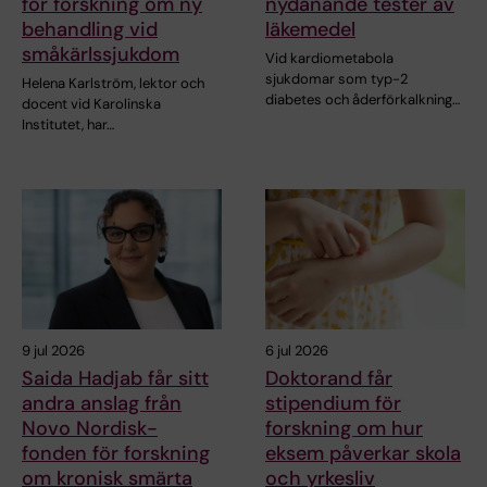
för forskning om ny
nydanande tester av
behandling vid
läkemedel
småkärlssjukdom
Vid kardiometabola
sjukdomar som typ-2
Helena Karlström, lektor och
diabetes och åderförkalkning…
docent vid Karolinska
Institutet, har…
9 jul 2026
6 jul 2026
Saida Hadjab får sitt
Doktorand får
andra anslag från
stipendium för
Novo Nordisk-
forskning om hur
fonden för forskning
eksem påverkar skola
om kronisk smärta
och yrkesliv