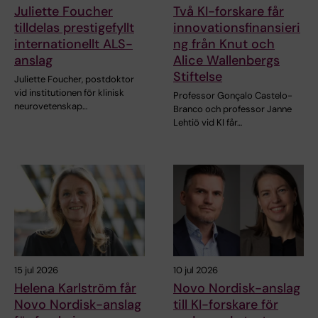
Juliette Foucher
Två KI-forskare får
tilldelas prestigefyllt
innovationsfinansieri
internationellt ALS-
ng från Knut och
anslag
Alice Wallenbergs
Stiftelse
Juliette Foucher, postdoktor
vid institutionen för klinisk
Professor Gonçalo Castelo-
neurovetenskap…
Branco och professor Janne
Lehtiö vid KI får…
15 jul 2026
10 jul 2026
Helena Karlström får
Novo Nordisk-anslag
Novo Nordisk-anslag
till KI-forskare för