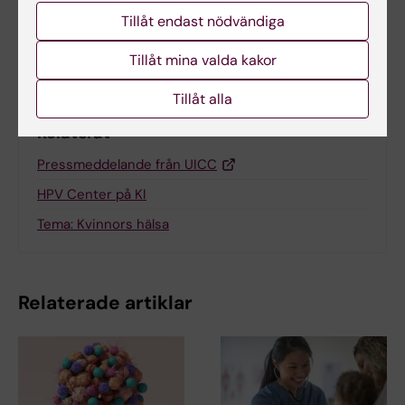
Tillåt endast nödvändiga
Dela
Tillåt mina valda kakor
Tillåt alla
Relaterat
Pressmeddelande från UICC
HPV Center på KI
Tema: Kvinnors hälsa
Relaterade artiklar