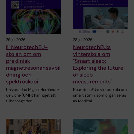
29 jul 2026
28 jul 2026
III NeurotechEU-
NeurotechEU:s
skolan om om
vinterskola om
preklinisk
"Smart sleep:
magnetresonansavbil
Exploring the future
dning och
of sleep
spektroskopi
measurements"
Universidad Miguel Hernández
NeurotechEU:s vinterskola om
de Elche (UMH) har nöjet att
smart sömn, som organiseras
tillkännage den…
av Medical…