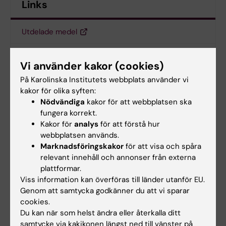
Links
Utdelade medel
Hjärnfonden
Vi använder kakor (cookies)
På Karolinska Institutets webbplats använder vi
kakor för olika syften:
Anslag
Samverkan
Neurovetenskap
Nödvändiga
kakor för att webbplatsen ska
Tags
fungera korrekt.
Kakor för
analys
för att förstå hur
webbplatsen används.
Uppdaterad av:
Marknadsföringskakor
för att visa och spåra
Charlotte Brandt
2020-06-16
relevant innehåll och annonser från externa
Innehållsgranskare:
plattformar.
Lotte Brandt
Viss information kan överföras till länder utanför EU.
Genom att samtycka godkänner du att vi sparar
cookies.
Dela
Du kan när som helst ändra eller återkalla ditt
samtycke via kakikonen längst ned till vänster på