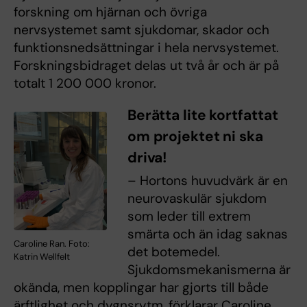
forskning om hjärnan och övriga
nervsystemet samt sjukdomar, skador och
funktionsnedsättningar i hela nervsystemet.
Forskningsbidraget delas ut två år och är på
totalt 1 200 000 kronor.
Berätta lite kortfattat
om projektet ni ska
driva!
– Hortons huvudvärk är en
neurovaskulär sjukdom
som leder till extrem
smärta och än idag saknas
Caroline Ran. Foto:
det botemedel.
Katrin Wellfelt
Sjukdomsmekanismerna är
okända, men kopplingar har gjorts till både
ärftlighet och dygnsrytm, förklarar Caroline