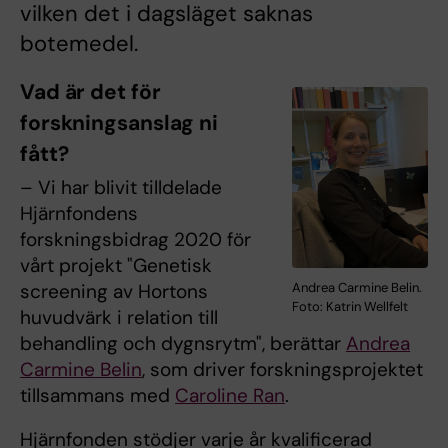
vilken det i dagsläget saknas
botemedel.
Vad är det för
forskningsanslag ni
fått?
– Vi har blivit tilldelade
Hjärnfondens
forskningsbidrag 2020 för
vårt projekt "Genetisk
screening av Hortons
Andrea Carmine Belin.
Foto: Katrin Wellfelt
huvudvärk i relation till
behandling och dygnsrytm", berättar
Andrea
Carmine Belin
, som driver forskningsprojektet
tillsammans med
Caroline Ran
.
Hjärnfonden stödjer varje år kvalificerad