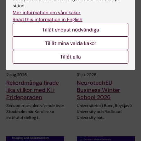
sidan.
Mer information om våra kakor
Relaterade artiklar
Read this information in English
Tillåt endast nödvändiga
Tillåt mina valda kakor
Tillåt alla
2 aug 2026
31 jul 2026
Rekordmånga firade
NeurotechEU
lika villkor med KI i
Business Winter
Prideparaden
School 2026
Sensommarsolen värmde över
Universitetet i Bonn, Reykjavík
Stockholm när Karolinska
University och Radboud
Institutet deltog i…
University har…