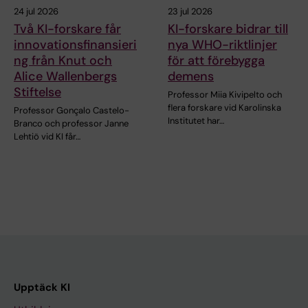
24 jul 2026
23 jul 2026
Två KI-forskare får
KI-forskare bidrar till
innovationsfinansieri
nya WHO-riktlinjer
ng från Knut och
för att förebygga
Alice Wallenbergs
demens
Stiftelse
Professor Miia Kivipelto och
flera forskare vid Karolinska
Professor Gonçalo Castelo-
Institutet har…
Branco och professor Janne
Lehtiö vid KI får…
Upptäck KI