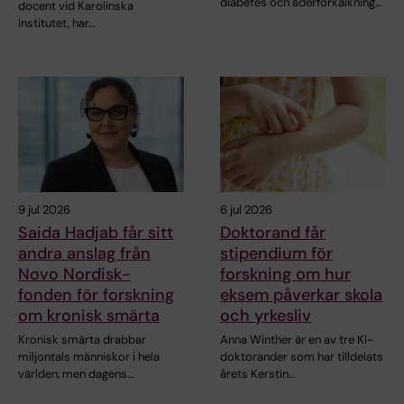
diabetes och åderförkalkning…
docent vid Karolinska
Institutet, har…
9 jul 2026
6 jul 2026
Saida Hadjab får sitt
Doktorand får
andra anslag från
stipendium för
Novo Nordisk-
forskning om hur
fonden för forskning
eksem påverkar skola
om kronisk smärta
och yrkesliv
Kronisk smärta drabbar
Anna Winther är en av tre KI-
miljontals människor i hela
doktorander som har tilldelats
världen, men dagens…
årets Kerstin…