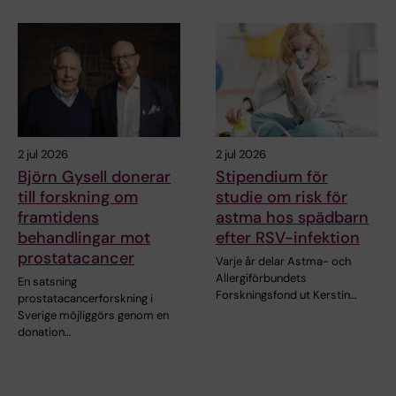
2 jul 2026
2 jul 2026
Björn Gysell donerar
Stipendium för
till forskning om
studie om risk för
framtidens
astma hos spädbarn
behandlingar mot
efter RSV-infektion
prostatacancer
Varje år delar Astma- och
Allergiförbundets
En satsning
Forskningsfond ut Kerstin…
prostatacancerforskning i
Sverige möjliggörs genom en
donation…