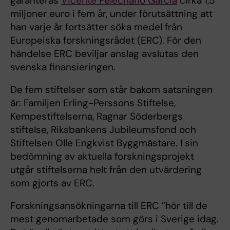
garanteras
Vicente Pelechano Garcia
cirka 1,5
miljoner euro i fem år, under förutsättning att
han varje år fortsätter söka medel från
Europeiska forskningsrådet (ERC). För den
händelse ERC beviljar anslag avslutas den
svenska finansieringen.
De fem stiftelser som står bakom satsningen
är: Familjen Erling-Perssons Stiftelse,
Kempestiftelserna, Ragnar Söderbergs
stiftelse, Riksbankens Jubileumsfond och
Stiftelsen Olle Engkvist Byggmästare. I sin
bedömning av aktuella forskningsprojekt
utgår stiftelserna helt från den utvärdering
som gjorts av ERC.
Forskningsansökningarna till ERC ”hör till de
mest genomarbetade som görs i Sverige idag.