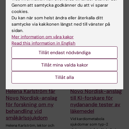
Stiftelse
Genom att samtycka godkänner du att vi sparar
Juliette Foucher, postdoktor
cookies.
vid institutionen för klinisk
Professor Gonçalo Castelo-
neurovetenskap…
Du kan när som helst ändra eller återkalla ditt
Branco och professor Janne
samtycke via kakikonen längst ned till vänster på
Lehtiö vid KI får…
sidan.
Mer information om våra kakor
Read this information in English
Tillåt endast nödvändiga
Tillåt mina valda kakor
Tillåt alla
15 jul 2026
10 jul 2026
Helena Karlström får
Novo Nordisk-anslag
Novo Nordisk-anslag
till KI-forskare för
för forskning om ny
nydanande tester av
behandling vid
läkemedel
småkärlssjukdom
Vid kardiometabola
sjukdomar som typ-2
Helena Karlström, lektor och