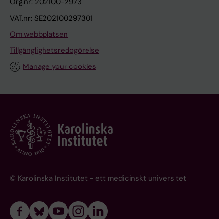
Org.nr: 202100-2973
VAT.nr: SE202100297301
Om webbplatsen
Tillgänglighetsredogörelse
Manage your cookies
© Karolinska Institutet - ett medicinskt universitet