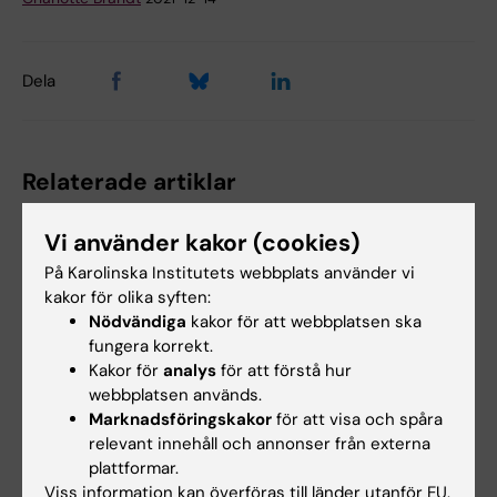
Dela
Relaterade artiklar
Vi använder kakor (cookies)
På Karolinska Institutets webbplats använder vi
kakor för olika syften:
Nödvändiga
kakor för att webbplatsen ska
fungera korrekt.
Kakor för
analys
för att förstå hur
27 jul 2026
24 jul 2026
webbplatsen används.
Juliette Foucher
Två KI-forskare får
Marknadsföringskakor
för att visa och spåra
tilldelas prestigefyllt
innovationsfinansieri
relevant innehåll och annonser från externa
internationellt ALS-
ng från Knut och
plattformar.
anslag
Alice Wallenbergs
Viss information kan överföras till länder utanför EU.