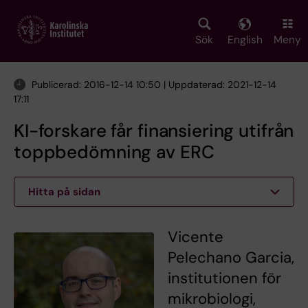
Skip
to
main
Sök
English
Meny
content
Publicerad: 2016-12-14 10:50 | Uppdaterad: 2021-12-14
17:11
KI-forskare får finansiering utifrån
toppbedömning av ERC
Hitta på sidan
Vicente
Pelechano Garcia,
institutionen för
mikrobiologi,