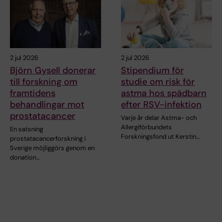
2 jul 2026
2 jul 2026
Björn Gysell donerar
Stipendium för
till forskning om
studie om risk för
framtidens
astma hos spädbarn
behandlingar mot
efter RSV-infektion
prostatacancer
Varje år delar Astma- och
Allergiförbundets
En satsning
Forskningsfond ut Kerstin…
prostatacancerforskning i
Sverige möjliggörs genom en
donation…