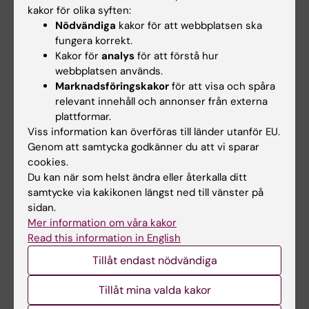
kakor för olika syften:
Nödvändiga
kakor för att webbplatsen ska
Mer läsning
fungera korrekt.
Kakor för
analys
för att förstå hur
webbplatsen används.
Pressmeddelande från KAW
Marknadsföringskakor
för att visa och spåra
relevant innehåll och annonser från externa
Nyhet från SciLifeLab (på engelska)
plattformar.
Viss information kan överföras till länder utanför EU.
Rektors bloggpost om KAW:s satsning
Genom att samtycka godkänner du att vi sparar
cookies.
Du kan när som helst ändra eller återkalla ditt
samtycke via kakikonen längst ned till vänster på
Anslag
Finansiering
SciLifeLab
sidan.
Tags
Mer information om våra kakor
Read this information in English
Uppdaterad av:
Tillåt endast nödvändiga
Johanna Bylund
2020-10-20
Tillåt mina valda kakor