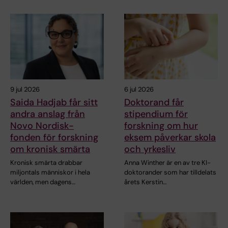
9 jul 2026
6 jul 2026
Saida Hadjab får sitt
Doktorand får
andra anslag från
stipendium för
Novo Nordisk-
forskning om hur
fonden för forskning
eksem påverkar skola
om kronisk smärta
och yrkesliv
Kronisk smärta drabbar
Anna Winther är en av tre KI-
miljontals människor i hela
doktorander som har tilldelats
världen, men dagens…
årets Kerstin…