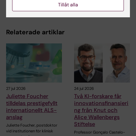
Tillåt alla
Dela
Relaterade artiklar
27 jul 2026
24 jul 2026
Juliette Foucher
Två KI-forskare får
tilldelas prestigefyllt
innovationsfinansieri
internationellt ALS-
ng från Knut och
anslag
Alice Wallenbergs
Stiftelse
Juliette Foucher, postdoktor
vid institutionen för klinisk
Professor Gonçalo Castelo-