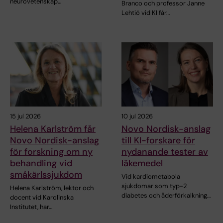
neurovetenskap…
Branco och professor Janne
Lehtiö vid KI får…
15 jul 2026
10 jul 2026
Helena Karlström får
Novo Nordisk-anslag
Novo Nordisk-anslag
till KI-forskare för
för forskning om ny
nydanande tester av
behandling vid
läkemedel
småkärlssjukdom
Vid kardiometabola
sjukdomar som typ-2
Helena Karlström, lektor och
diabetes och åderförkalkning…
docent vid Karolinska
Institutet, har…