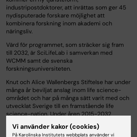
industripostdoktorer, att inrättas som ger 45
nydisputerade forskare möjlighet att
kombinera forskning inom akademi och
näringsliv.
Värd för programmet, som sträcker sig fram
till 2032, är SciLifeLab i samverkan med
WCMM samt de svenska
forskningsuniversiteten.
Knut och Alice Wallenbergs Stiftelse har under
många år beviljat anslag inom life science-
området och har på många sätt varit med och
utvecklat Sverige till en framstående life
science-nation. Under åren 2015-2032
kommer Stiftelsen totalt att ha avsatt drygt 6,2
Vi använder kakor (cookies)
miljarder kronor till området.
På Karolinska Institutets webbplats använder vi