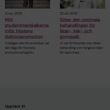
12 nov 2025
23 okt 2025
Möt
Söker den optimala
studentmarskalkarna
behandlingen för
inför höstens
läpp-, käk- och
doktorspromotion
gomspalt
Fredagen den 14 november var
Vi vet fortfarande inte vilken
det dags för höstens
behandling som fungerar bäst
promotionshögtid i…
för barn med…
Upptäck KI