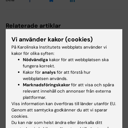
Relaterade artiklar
Vi använder kakor (cookies)
På Karolinska Institutets webbplats använder vi
kakor för olika syften:
Nödvändiga
kakor för att webbplatsen ska
fungera korrekt.
Kakor för
analys
för att förstå hur
webbplatsen används.
28 apr 2026
14 apr 2026
Marknadsföringskakor
för att visa och spåra
Glädje, stolthet och
Ny katalog öppnar
relevant innehåll och annonser från externa
milstolpar firades
Hagströmerbiblioteke
plattformar.
under vårens
ts unika samlingar
Viss information kan överföras till länder utanför EU.
promotionshögtid
Hagströmerbiblioteket och
Genom att samtycka godkänner du att vi sparar
Karolinska Institutets
Solen glittrade över
cookies.
kulturarvssamlingar har…
Stockholms stadshus och
Du kan när som helst ändra eller återkalla ditt
Mälarens vatten när 143…