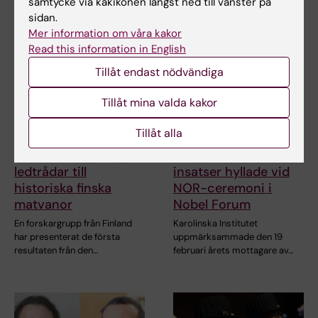
samtycke via kakikonen längst ned till vänster på
sidan.
Mer information om våra kakor
Read this information in English
Tillåt endast nödvändiga
Tillåt mina valda kakor
Tillåt alla
10 apr 2026
1 mar 2026
Kraniesamlingen ger
Decennier av viktiga
ledtrådar till
insatser hyllade vid
historiska finska
NOR-ceremoni i
matvanor
Nobel Forum
En forskargrupp från Finland
Karolinska Institutet
har presenterat de första
uppmärksammade den 19
resultaten från den…
februari årets mottagare av…