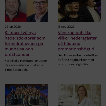
22 jan 2026
18 nov 2025
KI utser två nya
Vänskap och lika
hedersdoktorer som
villkor hedersgäster
förändrat synen på
på höstens
munhälsa och
promotionshögtid
bröstcancer
Den 14 november firade KI en
av årets höjdpunkter med
Karolinska Institutet har utsett
promotionshögtid för…
de världsledande forskarna
Timo Sorsa och…