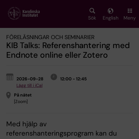
Skip
to
main
Sök
English
Meny
content
FÖRELÄSNINGAR OCH SEMINARIER
KIB Talks: Referenshantering med
Endnote online eller Zotero
2026-09-28
12:00 - 12:45
Lägg till i iCal
På nätet
[Zoom]
Med hjälp av
referenshanteringsprogram kan du