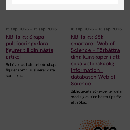
15 sep 2026
-
15 sep 2026
16 sep 2026
-
16 sep 2026
KIB Talks: Skapa
KIB Talks: Sök
publiceringsklara
smartare i Web of
figurer till din nästa
Science - Förbättra
artikel
dina kunskaper i att
söka vetenskaplig
Behöver du i ditt arbete skapa
information i
figurer som visualiserar data,
som ska…
databasen Web of
Science
Bibliotekets sökexperter delar
med sig av sina bästa tips för
att söka…