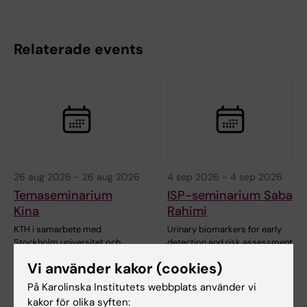
Relaterade events
26 aug 2026
-
26 aug 2026
4 sep 2026
-
4 sep 2026
Temaseminarium
ISP-seminarium Saba
Kina
Rahimi
KTH i samarbete med
Urinary biomarkers for early
Stockholm universitet och
detection and risk assessment
Karolinska institutet bjuder…
of chronic…
Vi använder kakor (cookies)
På Karolinska Institutets webbplats använder vi
kakor för olika syften: