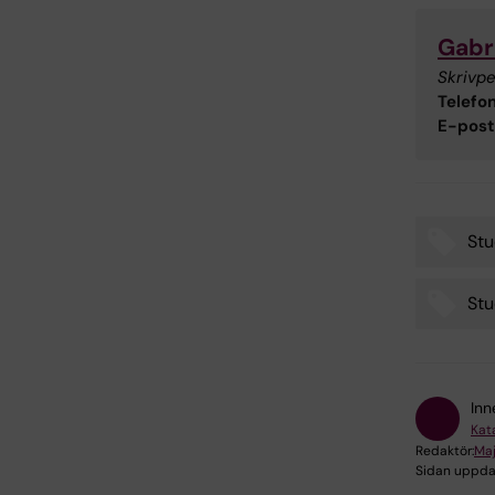
Gabr
Skrivp
Telefon
E-post
Stu
Tags
Stu
Inn
Kat
Redaktör:
Maj
Sidan uppda