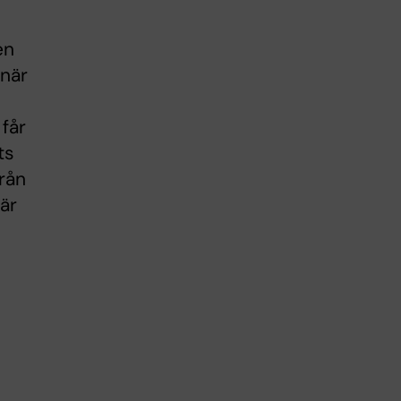
en
 när
får
ts
från
 är