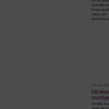
För att kunn
förmedla di
forskning til
måste ditt
skrivande v
25 nov 20
KIB Mast
muntliga
Att hålla mu
viktig del 