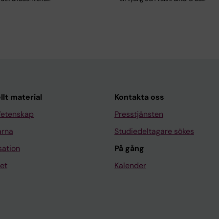
llt material
Kontakta oss
Vetenskap
Presstjänsten
arna
Studiedeltagare sökes
sation
På gång
et
Kalender