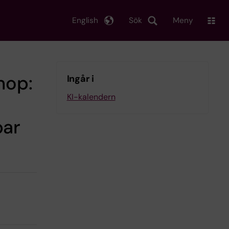
English
Sök
Meny
hop:
Ingår i
KI-kalendern
bar