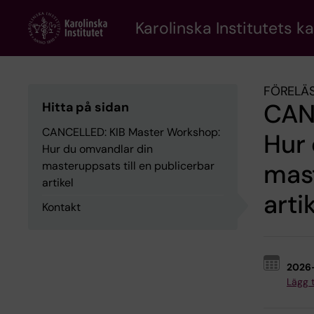
Skip
to
Karolinska Institutets k
main
content
FÖRELÄS
CAN
Hitta på sidan
CANCELLED: KIB Master Workshop:
Hur
Hur du omvandlar din
mast
masteruppsats till en publicerbar
artikel
arti
Kontakt
2026
Lägg ti