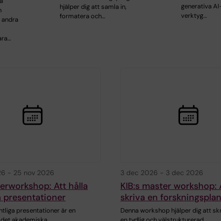
a
generativa AI
hjälper dig att samla in,
n
verktyg…
formatera och…
l andra
ara…
26
-
25 nov 2026
3 dec 2026
-
3 dec 2026
erworkshop: Att hålla
KIB:s master workshop: 
 presentationer
skriva en forskningspla
ntliga presentationer är en
Denna workshop hjälper dig att sk
av det akademiska…
en tydlig och välstrukturerad…