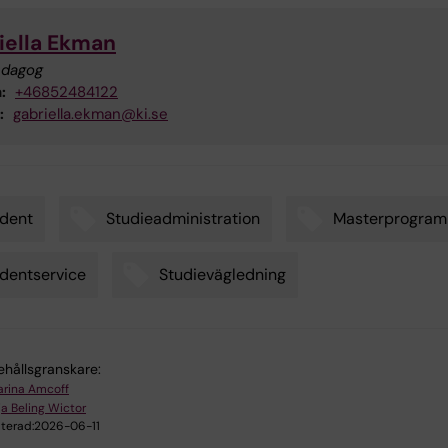
iella Ekman
edagog
:
+46852484122
:
gabriella.ekman@ki.se
dent
Studieadministration
Masterprogram
dentservice
Studievägledning
ehållsgranskare:
arina Amcoff
a Beling Wictor
terad:
2026-06-11