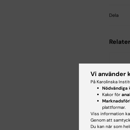
Dela
Relate
Vi använder 
På Karolinska Insti
Nödvändiga
k
18 sep 20
Kakor för
ana
2026
Marknadsför
KIB Mast
plattformar.
Worksho
Viss information kan
komplex
Genom att samtycka
vetenska
Du kan när som hels