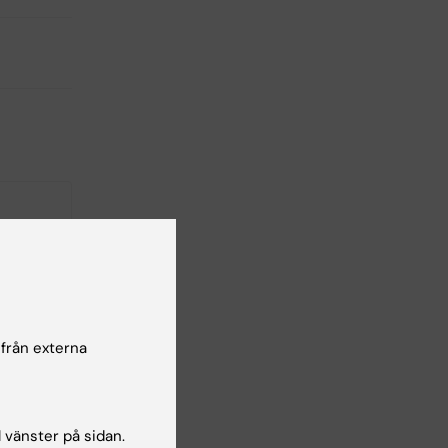
-
28 sep
 från externa
l vänster på sidan.