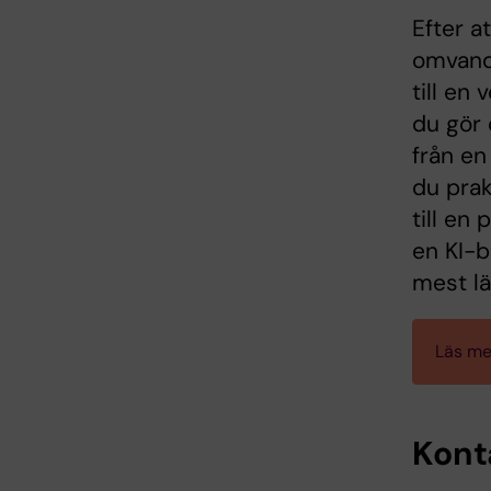
Efter a
omvandl
till en
du gör 
från en
du prak
till en
en KI-b
mest lä
Läs mer
Kont