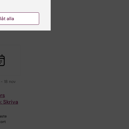
n
ra
llåt alla
tå
-
18 nov
rs
 Skriva
aste
tort