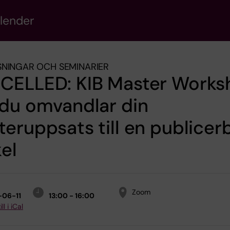
alender
NINGAR OCH SEMINARIER
CELLED: KIB Master Works
 du omvandlar din
eruppsats till en publicer
kel
Zoom
-06-11
13:00 - 16:00
ll i iCal