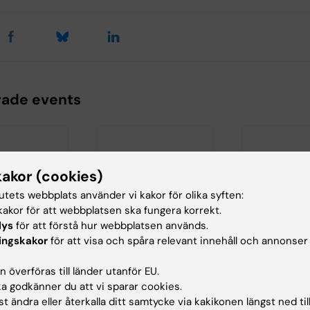
rade events
kakor (cookies)
tutets webbplats använder vi kakor för olika syften:
akor för att webbplatsen ska fungera korrekt.
26
-
18 sep
22 sep 2026
-
22 sep
28 sep 2026
lys
för att förstå hur webbplatsen används.
2026
2026
ingskakor
för att visa och spåra relevant innehåll och annonser
er
KIB:s master
KIB Master
p: Läsa
workshop: Hitta
workshop:
 överföras till länder utanför EU.
a
vetenskapliga
Akademiskt
 godkänner du att vi sparar cookies.
pliga
resurser
skrivande
t ändra eller återkalla ditt samtycke via kakikonen längst ned til