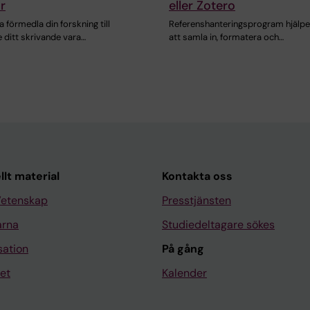
r
eller Zotero
a förmedla din forskning till
Referenshanteringsprogram hjälpe
 ditt skrivande vara…
att samla in, formatera och…
llt material
Kontakta oss
Vetenskap
Presstjänsten
arna
Studiedeltagare sökes
sation
På gång
et
Kalender