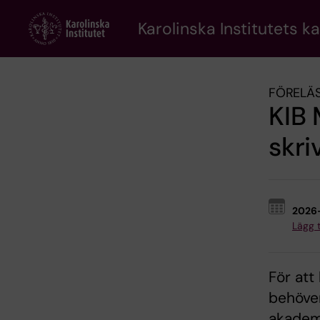
Skip
to
Karolinska Institutets k
main
content
FÖRELÄS
KIB
skri
2026
Lägg ti
För att
behöver
akadem