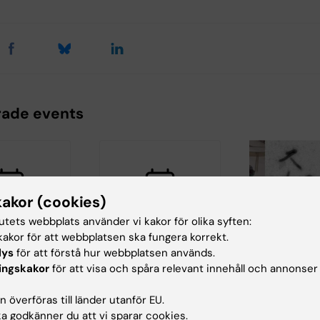
rade events
kakor (cookies)
tutets webbplats använder vi kakor för olika syften:
akor för att webbplatsen ska fungera korrekt.
6
27 aug 2026
27 aug 2026
-
lys
för att förstå hur webbplatsen används.
2026
ium:
Seminarium:
ingskakor
för att visa och spåra relevant innehåll och annonser
Ebola: från 
ing
"Celltyper och
Stockholm,
d with
tillstånd vid kronisk
 överföras till länder utanför EU.
vi lära oss?
 partially or
smärta"
 godkänner du att vi sparar cookies.