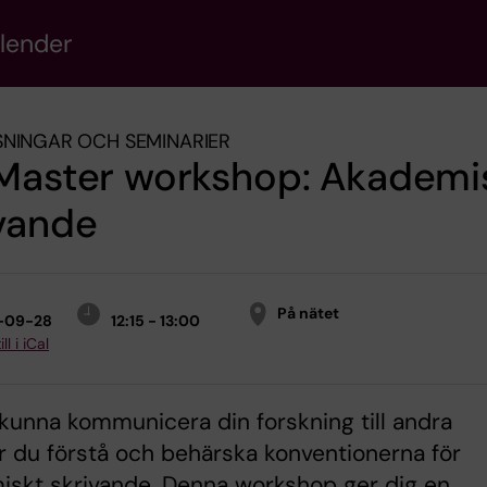
alender
NINGAR OCH SEMINARIER
 Master workshop: Akademi
vande
På nätet
-09-28
12:15 - 13:00
ll i iCal
 kunna kommunicera din forskning till andra
 du förstå och behärska konventionerna för
iskt skrivande. Denna workshop ger dig en