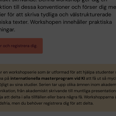
ktion till dessa konventioner och förser dig m
ier för att skriva tydliga och välstrukturerade
ska texter. Workshopen innehåller praktiska
ningar.
 och registrera dig.
är en workshopserie som är utformad för att hjälpa studenter
vna på
internationella masterprogram vid KI
att få ut så myc
jligt av sina studier. Serien tar upp olika ämnen inom akadem
kation, från akademiskt skrivande till muntliga presentation
ja att delta i alla tillfällen eller bara några få. Workshopparna 
sfria, men du behöver registrera dig för att delta.