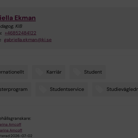
iella Ekman
dagog, KIB
:
+46852484122
:
gabriella.ekman@ki.se
ernationellt
Karriär
Student
sterprogram
Studentservice
Studievägled
ehållsgranskare:
arina Amcoff
arina Amcoff
terad:
2026-07-02