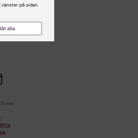
l vänster på sidan.
ar
 till
llåt alla
-
22 sep
r
itta
ga