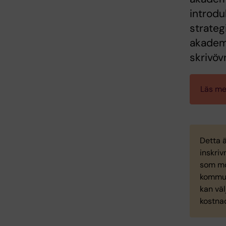
introdu
strateg
akademi
skrivöv
Läs mer
Detta 
inskri
som mö
kommuni
kan väl
kostnad