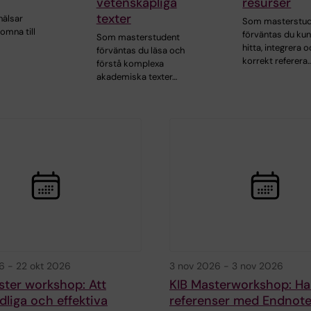
vetenskapliga
resurser
texter
hälsar
Som masterstu
komna till
förväntas du ku
Som masterstudent
hitta, integrera 
förväntas du läsa och
korrekt referera
förstå komplexa
akademiska texter…
6
-
22 okt 2026
3 nov 2026
-
3 nov 2026
ster workshop: Att
KIB Masterworkshop: Ha
ydliga och effektiva
referenser med Endnote