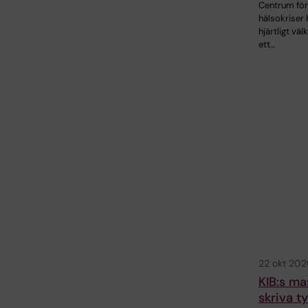
Centrum för
hälsokriser 
hjärtligt väl
ett…
22 okt 202
KIB:s ma
skriva t