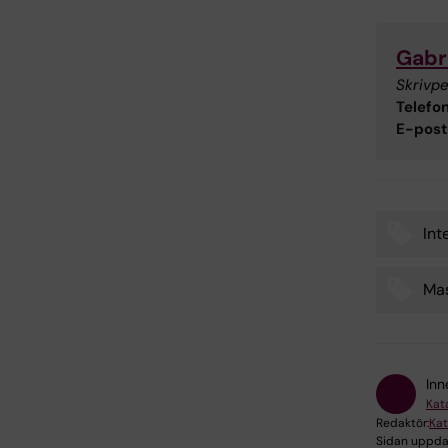
Gabr
Skrivpe
Telefon
E-post
Int
Tags
Ma
Inn
Kat
Redaktör:
Kat
Sidan uppda