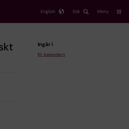
English
Sök
Meny
skt
Ingår i
KI-kalendern