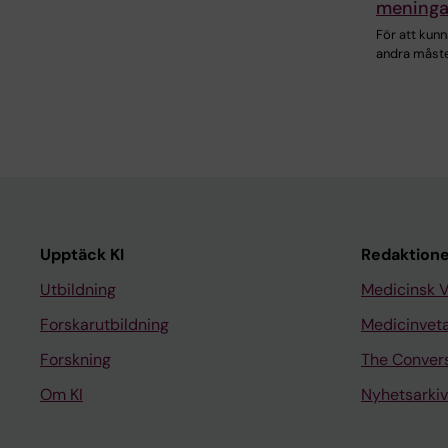
meninga
För att kunn
andra måste
Upptäck KI
Redaktione
Utbildning
Medicinsk 
Forskarutbildning
Medicinvet
Forskning
The Conver
Om KI
Nyhetsarkiv