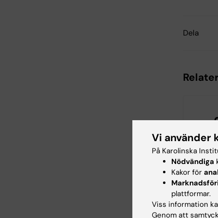
Dela
Relate
Vi använder 
På Karolinska Insti
Nödvändiga
k
21 aug 202
Kakor för
ana
Seminar
Marknadsför
"Combin
plattformar.
AlphaFol
Viss information kan
SAXS for
Genom att samtycka