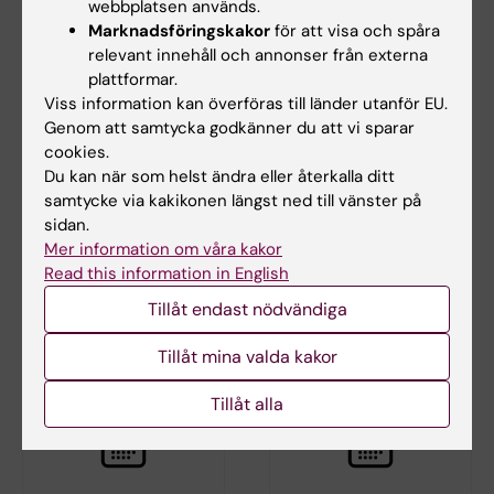
webbplatsen används.
Marknadsföringskakor
för att visa och spåra
relevant innehåll och annonser från externa
plattformar.
Viss information kan överföras till länder utanför EU.
Genom att samtycka godkänner du att vi sparar
cookies.
Du kan när som helst ändra eller återkalla ditt
27 aug 2026
-
27 aug 2026
27 aug 2026
-
27 aug 2026
samtycke via kakikonen längst ned till vänster på
Ebola: från Goma till
Ebola: från Goma till
sidan.
Stockholm, vad kan
Stockholm, vad kan
Mer information om våra kakor
vi lära oss?
vi lära oss?
Read this information in English
Centrum för hälsokriser hälsar
Centrum för hälsokriser hälsar
Tillåt endast nödvändiga
hjärtligt välkomna till ett…
hjärtligt välkomna till ett…
Tillåt mina valda kakor
Tillåt alla