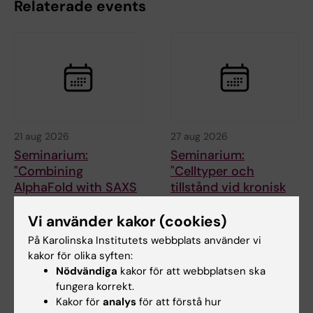
Relaterade events
21 aug 2026
27 aug 2026
Seminarium:
Seminarium:
"Combining
"Celltyper och
AlphaFold with SAXS
tillstånd vid kronisk
for partially or
smärta"
intrinsically
Vi använder kakor (cookies)
Välkommen till ett seminarium
disordered proteins"
med William Renthal, Harvard
På Karolinska Institutets webbplats använder vi
Medical Schhol…
Välkommen till ett seminarium
kakor för olika syften:
den 21 augusti 2026 med dr
Nödvändiga
kakor för att webbplatsen ska
Mattia Rocco,…
fungera korrekt.
Kakor för
analys
för att förstå hur