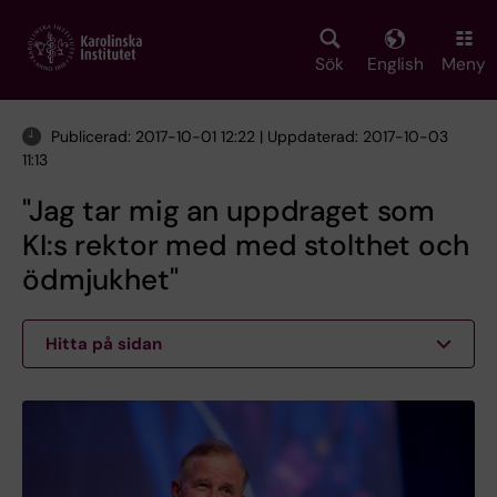
Skip
to
main
Sök
English
Meny
content
Publicerad: 2017-10-01 12:22 | Uppdaterad: 2017-10-03
11:13
"Jag tar mig an uppdraget som
KI:s rektor med med stolthet och
ödmjukhet"
Hitta på sidan