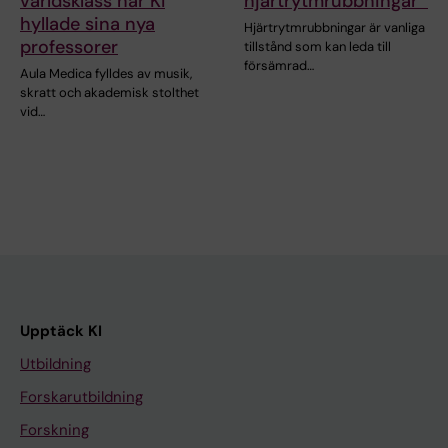
världsklass när KI
hjärtrytmrubbningar
hyllade sina nya
Hjärtrytmrubbningar är vanliga
professorer
tillstånd som kan leda till
försämrad…
Aula Medica fylldes av musik,
skratt och akademisk stolthet
vid…
Upptäck KI
Utbildning
Forskarutbildning
Forskning