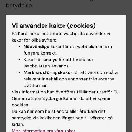
betydelse.
Årtalet 2030 inte är inte godtyckligt valt,
Vi använder kakor (cookies)
betonade Ole Petter Ottersen. Det är även
tidshorisonten för FN:s hållbarhetsmål, som
På Karolinska Institutets webbplats använder vi
kakor för olika syften:
han anser bör inspirera KI:s verksamhet, något
Nödvändiga
kakor för att webbplatsen ska
som kräver nytänkande när
fungera korrekt.
utbildningsprogrammen struktureras.
Kakor för
analys
för att förstå hur
webbplatsen används.
– Vårt ansvar som ett av världens ledande
Marknadsföringskakor
för att visa och spåra
medicinska universitet sträcker sig långt
relevant innehåll och annonser från externa
bortom landets gränser. Ur ett globalt, liksom
plattformar.
regionalt, perspektiv finns stora ojämlikheter i
Viss information kan överföras till länder utanför EU.
Genom att samtycka godkänner du att vi sparar
hälsa. Men med insikt, engagemang och
cookies.
forskning kan vi göra insatser som leder till
Du kan när som helst ändra eller återkalla ditt
förändring. Det ser jag som en av de
samtycke via kakikonen längst ned till vänster på
viktigaste uppgifterna för Karolinska Institutet
sidan.
och för mig som rektor, sa han.
Mer information om våra kakor