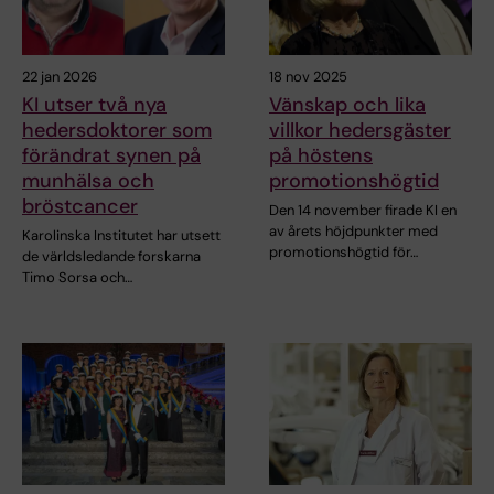
22 jan 2026
18 nov 2025
KI utser två nya
Vänskap och lika
hedersdoktorer som
villkor hedersgäster
förändrat synen på
på höstens
munhälsa och
promotionshögtid
bröstcancer
Den 14 november firade KI en
av årets höjdpunkter med
Karolinska Institutet har utsett
promotionshögtid för…
de världsledande forskarna
Timo Sorsa och…