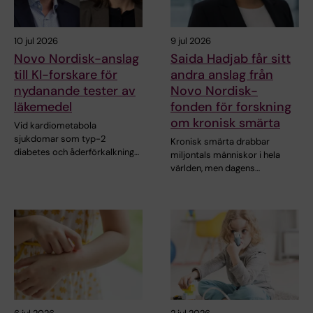
10 jul 2026
9 jul 2026
Novo Nordisk-anslag
Saida Hadjab får sitt
till KI-forskare för
andra anslag från
nydanande tester av
Novo Nordisk-
läkemedel
fonden för forskning
om kronisk smärta
Vid kardiometabola
sjukdomar som typ-2
Kronisk smärta drabbar
diabetes och åderförkalkning…
miljontals människor i hela
världen, men dagens…