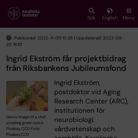
Skip
to
main
Sök
English
Meny
content
Publicerad: 2022-11-09 10:28 | Uppdaterad: 2023-09-
20 16:10
Ingrid Ekström får projektbidrag
från Riksbankens Jubileumsfond
Ingrid Ekström,
postdoktor vid Aging
Research Center (ARC),
institutionen för
Genre image of a chef
neurobiologi,
smelling green spice.
vårdvetenskap och
Pixabay, CC0 Foto:
Pixabay,CC0