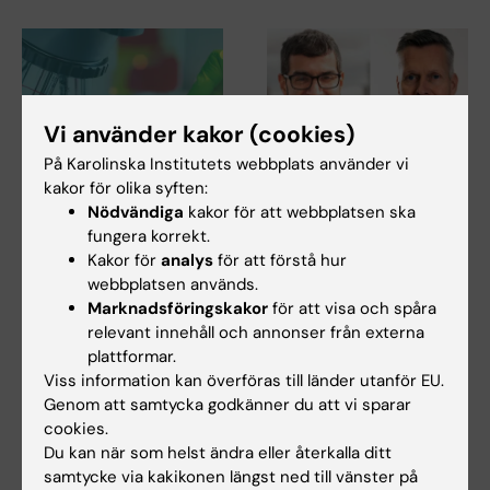
Vi använder kakor (cookies)
På Karolinska Institutets webbplats använder vi
kakor för olika syften:
27 jul 2026
24 jul 2026
Nödvändiga
kakor för att webbplatsen ska
Juliette Foucher
Två KI-forskare får
fungera korrekt.
tilldelas prestigefyllt
innovationsfinansieri
Kakor för
analys
för att förstå hur
internationellt ALS-
ng från Knut och
webbplatsen används.
anslag
Alice Wallenbergs
Marknadsföringskakor
för att visa och spåra
Stiftelse
Juliette Foucher, postdoktor
relevant innehåll och annonser från externa
vid institutionen för klinisk
Professor Gonçalo Castelo-
plattformar.
neurovetenskap…
Branco och professor Janne
Viss information kan överföras till länder utanför EU.
Lehtiö vid KI får…
Genom att samtycka godkänner du att vi sparar
cookies.
Du kan när som helst ändra eller återkalla ditt
samtycke via kakikonen längst ned till vänster på