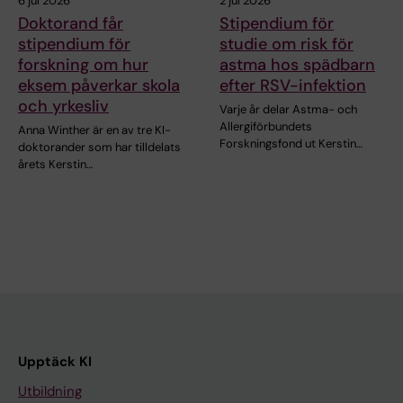
6 jul 2026
2 jul 2026
Doktorand får
Stipendium för
stipendium för
studie om risk för
forskning om hur
astma hos spädbarn
eksem påverkar skola
efter RSV-infektion
och yrkesliv
Varje år delar Astma- och
Allergiförbundets
Anna Winther är en av tre KI-
Forskningsfond ut Kerstin…
doktorander som har tilldelats
årets Kerstin…
Upptäck KI
Utbildning