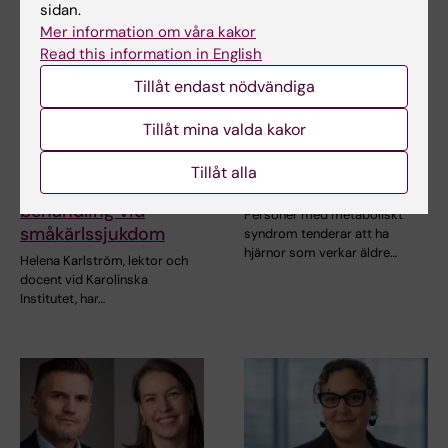
sidan.
Mer information om våra kakor
Read this information in English
Tillåt endast nödvändiga
15 jul 2026
14 jul 2026
Tillåt mina valda kakor
Helena Karlström får
Metaboliskt syndrom
Novo Nordisk-anslag
kopplat till snabbare
Tillåt alla
för forskning om ny
åldrande av hjärnan
behandling vid
Personer med metaboliskt
småkärlssjukdom
syndrom tenderar att ha
hjärnor som verkar äldre…
Helena Karlström, lektor och
docent vid Karolinska
Institutet, har…