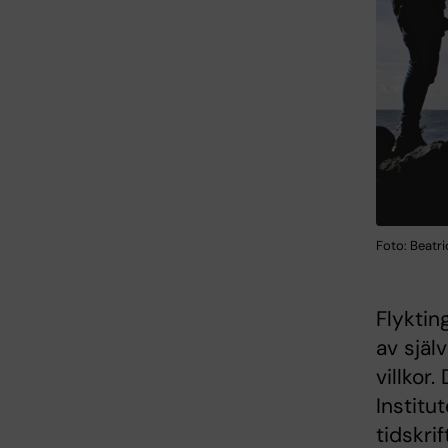
Foto: Beatr
Flyktin
av själ
villkor
Institu
tidskri