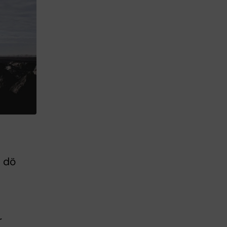
t dö
r