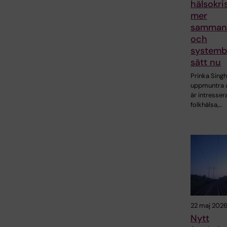
hälsokri
mer
samman
och
systemb
sätt nu
Prinka Singh
uppmuntra 
är intresser
folkhälsa,…
22 maj 202
Nytt