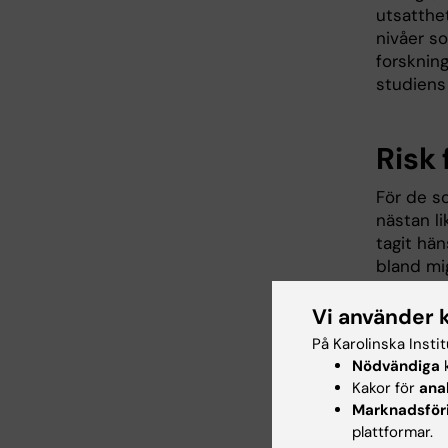
utsatthe
nivåer s
forsknin
studiens
Risk 
För de so
nästan l
tagit hän
bland mi
lägre än
socioeko
Vi använder 
På Karolinska Insti
Forskarn
Nödvändiga
k
fått uppe
Kakor för
ana
asylsöka
Marknadsför
ensamkom
plattformar.
för själ