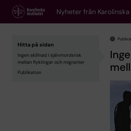
Skip
to
Nyheter från Karolinska 
main
content
Public
Hitta på sidan
Inge
Ingen skillnad i självmordsrisk
mellan flyktingar och migranter
mell
Publikation