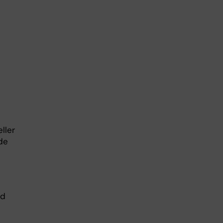
ller
de
rd