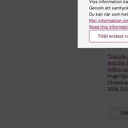
Viss information kan
Genom att samtycka
Studien f
Du kan när som hels
hälsa och
Mer information om
Biomedic
Read this informati
Tillåt endast 
Publ
“
Suicide
and the 
million 
Hugo Sjö
Christin
2019, DO
Fol
Tags