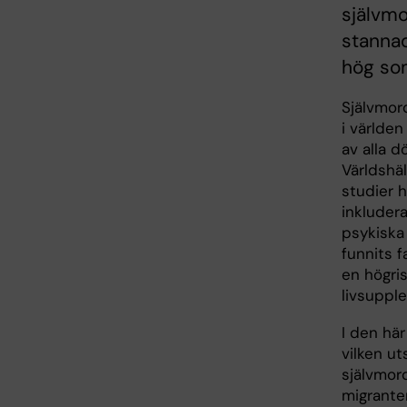
självm
stannad
hög so
Självmor
i världen
av alla dö
Världshä
studier h
inkludera
psykiska
funnits f
en högri
livsupple
I den här
vilken ut
självmord
migrante