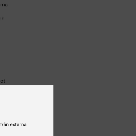
amma
ch
got
som
 från externa
risk