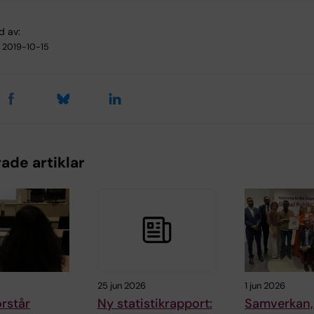
d av:
2019-10-15
ade artiklar
25 jun 2026
1 jun 2026
örstår
Ny statistikrapport:
Samverkan,