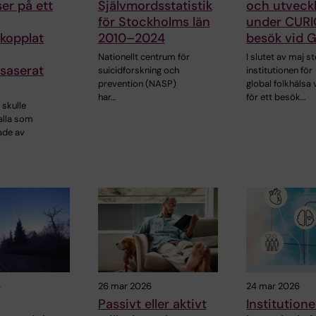
ser på ett
Självmordsstatistik
och utveck
för Stockholms län
under CUR
kopplat
2010–2024
besök vid 
Nationellt centrum för
I slutet av maj s
saserat
suicidforskning och
institutionen för
prevention (NASP)
global folkhälsa
har…
för ett besök…
 skulle
alla som
ade av
6
26 mar 2026
24 mar 2026
Passivt eller aktivt
Institutione