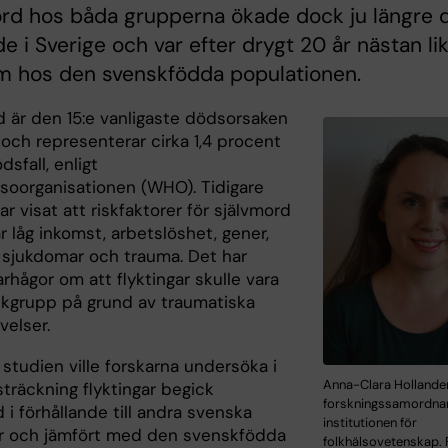
ord hos båda grupperna ökade dock ju längre 
e i Sverige och var efter drygt 20 år nästan li
m hos den svenskfödda populationen.
d är den 15:e vanligaste dödsorsaken
 och representerar cirka 1,4 procent
dsfall, enligt
lsoorganisationen (WHO). Tidigare
ar visat att riskfaktorer för självmord
r låg inkomst, arbetslöshet, gener,
 sjukdomar och trauma. Det har
arhågor om att flyktingar skulle vara
skgrupp på grund av traumatiska
velser.
 studien ville forskarna undersöka i
Anna-Clara Hollander
sträckning flyktingar begick
forskningssamordnar
 i förhållande till andra svenska
institutionen för
r och jämfört med den svenskfödda
folkhälsovetenskap. 