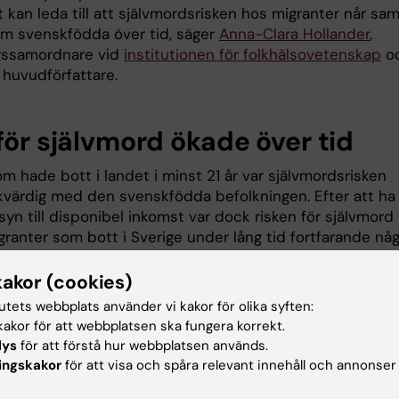
t kan leda till att självmordsrisken hos migranter når s
om svenskfödda över tid, säger
Anna-Clara Hollander
,
gssamordnare vid
institutionen för folkhälsovetenskap
o
 huvudförfattare.
för självmord ökade över tid
m hade bott i landet i minst 21 år var självmordsrisken
ikvärdig med den svenskfödda befolkningen. Efter att ha
syn till disponibel inkomst var dock risken för självmord
granter som bott i Sverige under lång tid fortfarande nå
 hos svenskfödda. Detta stärker kopplingen mellan
nomiska svårigheter och självmord, enligt forskarna.
kakor (cookies)
tutets webbplats använder vi kakor för olika syften:
a understryker att studien enbart inkluderar flyktingar 
akor för att webbplatsen ska fungera korrekt.
hållstillstånd och kan därför inte säga något om
lys
för att förstå hur webbplatsen används.
nde. En
rapport från 2019
som fokuserade på
ingskakor
för att visa och spåra relevant innehåll och annonser
mande asylsökande flyktingbarn i Sverige fann en hög 
vmord inom den specifika gruppen.