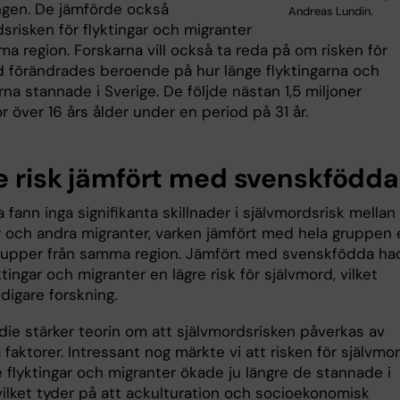
ngen. De jämförde också
Andreas Lundin.
srisken för flyktingar och migranter
a region. Forskarna vill också ta reda på om risken för
d förändrades beroende på hur länge flyktingarna och
na stannade i Sverige. De följde nästan 1,5 miljoner
 över 16 års ålder under en period på 31 år.
e risk jämfört med svenskfödda
 fann inga signifikanta skillnader i självmordsrisk mellan
r och andra migranter, varken jämfört med hela gruppen e
rupper från samma region. Jämfört med svenskfödda ha
tingar och migranter en lägre risk för självmord, vilket
idigare forskning.
die stärker teorin om att självmordsrisken påverkas av
a faktorer. Intressant nog märkte vi att risken för självmo
 flyktingar och migranter ökade ju längre de stannade i
vilket tyder på att ackulturation och socioekonomisk