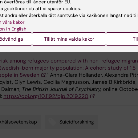
 överföras till länder utanför EU.
 godkänner du att vi sparar cookies.
inansierades med hjälp av Forskningsrådet för arbetsliv,
t ändra eller återkalla ditt samtycke via kakikonen längst ned til
 välfärd (Forte), Wellcome Trust, Royal Society, NIHR
 våra kakor
al Research Centre och Vetenskapsrådet.
on in English
nödvändiga
Tillåt mina valda kakor
Ti
ikation
 risk among refugees compared with non-refugee migran
Swedish-born majority population: A cohort study of 1.5
people in Sweden
,” Anna-Clara Hollander, Alexandra Pi
qvist, Glyn Lewis, Cecilia Magnusson, James B Kirkbride,
a Dalman,
The British Journal of Psychiatry,
online
October
I:
https://doi.org/10.1192/bjp.2019.220
khälsovetenskap
Suicidforskning