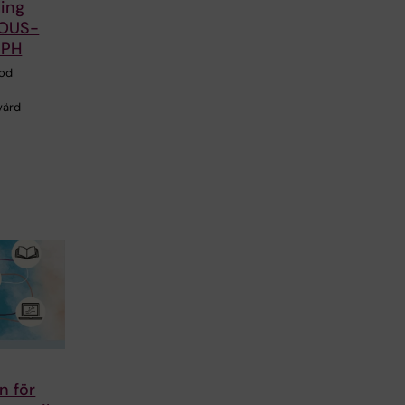
ling
IOUS-
GPH
tod
 värd
n för