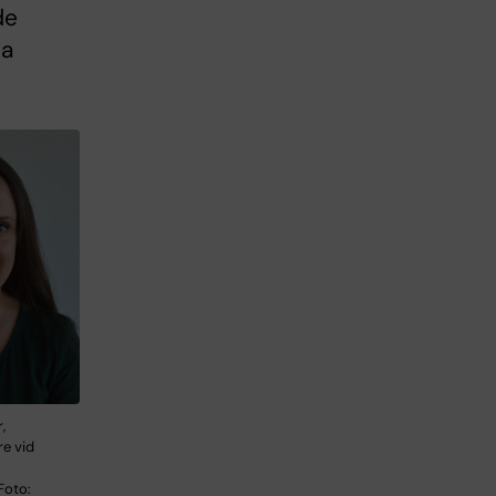
de
ka
,
e vid
Foto: