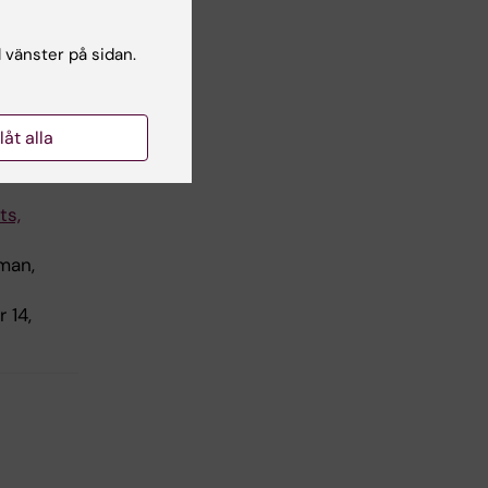
l vänster på sidan.
llåt alla
ts,
tman,
 14,