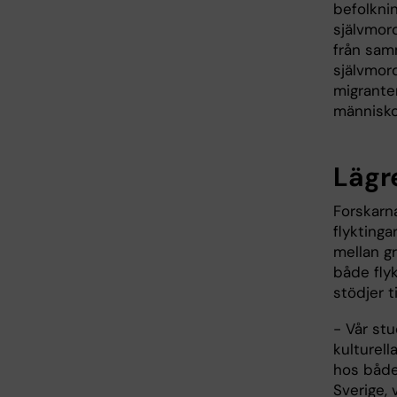
befolkni
självmord
från samm
självmor
migranter
människor
Lägr
Forskarna
flyktinga
mellan g
både flyk
stödjer t
- Vår stu
kulturell
hos både
Sverige, 