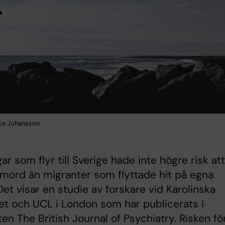
ice Johansson
gar som flyr till Sverige hade inte högre risk at
vmord än migranter som flyttade hit på egna
. Det visar en studie av forskare vid Karolinska
tet och UCL i London som har publicerats i
ften The British Journal of Psychiatry. Risken fö