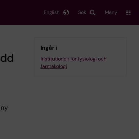
English
Sök
Meny
Ingår i
ydd
Institutionen för fysiologi och
farmakologi
 ny