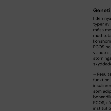
Geneti
I den nya
typer av
möss med
med tota
könshorm
PCOS hos
visade s
störning
skyddade
– Resulta
funktion 
insulinr
som adip
behandli
PCOS, säg
instituti