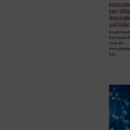
Immunbe
kan tillfä
återställa
vid tid
En pilotstud
Karolinska I
visar att
immunbehan
kan…