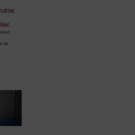
ndrier
a
iker
icerad
s har