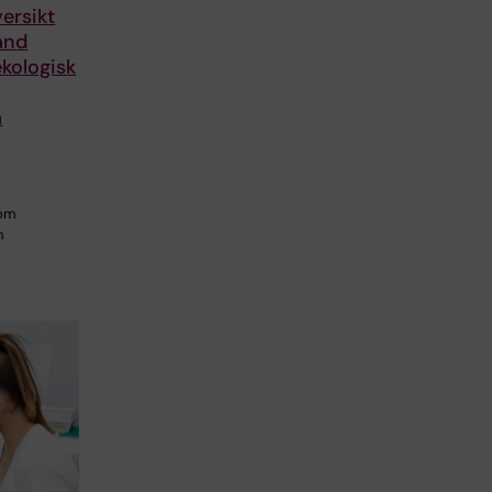
ersikt
and
kologisk
a
som
h