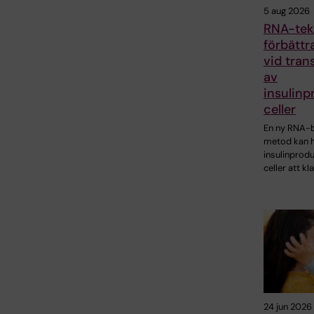
5 aug 2026
RNA-tek
förbättr
vid tran
av
insulin
celler
En ny RNA-
metod kan h
insulinprod
celler att kl
24 jun 2026