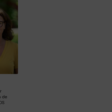
r
n de
COS