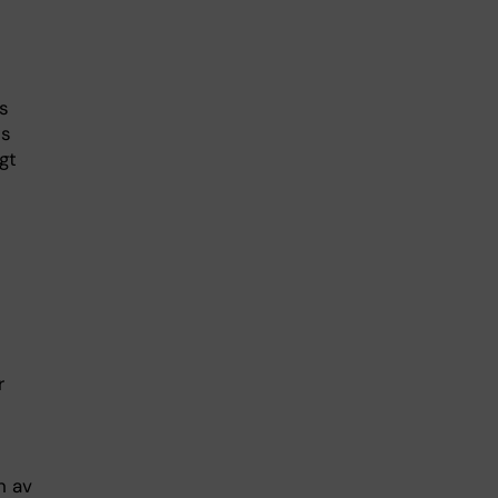
s
ss
gt
r
n av