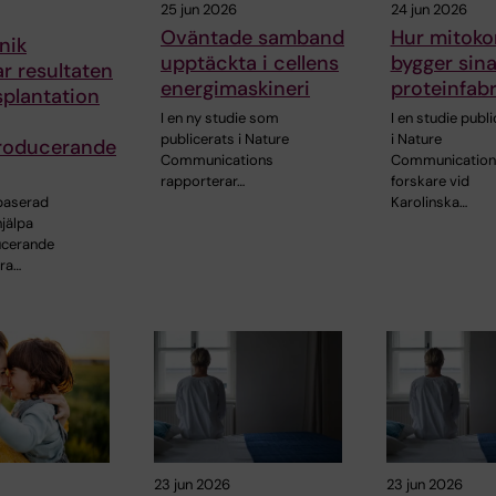
25 jun 2026
24 jun 2026
Oväntade samband
Hur mitoko
nik
upptäckta i cellens
bygger sin
ar resultaten
energimaskineri
proteinfabr
splantation
I en ny studie som
I en studie publ
publicerats i Nature
i Nature
producerande
Communications
Communication
rapporterar…
forskare vid
baserad
Karolinska…
jälpa
ucerande
ara…
23 jun 2026
23 jun 2026