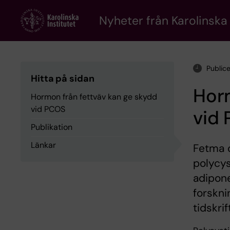
Skip
to
Nyheter från Karolinska 
main
content
Public
Hitta på sidan
Horm
Hormon från fettväv kan ge skydd
vid PCOS
vid
Publikation
Länkar
Fetma o
polycy
adipone
forskni
tidskri