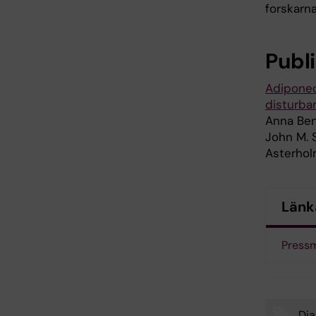
forskarn
Publ
Adiponec
disturba
Anna Benr
John M. S
Asterhol
Länk
Pressm
Dia