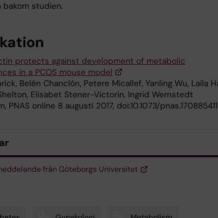
a bakom studien.
ikation
tin protects against development of metabolic
nces in a PCOS mouse model
ick, Belén Chanclón, Petere Micallef, Yanling Wu, Laila H
helton, Elisabet Stener-Victorin, Ingrid Wernstedt
m, PNAS online 8 augusti 2017, doi:10.1073/pnas.17088541
ar
eddelande från Göteborgs Universitet
betes
Gynekologi
Metabolism