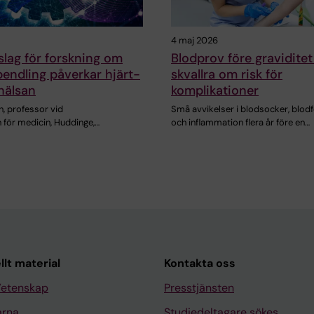
4 maj 2026
slag för forskning om
Blodprov före graviditet
pendling påverkar hjärt-
skvallra om risk för
hälsan
komplikationer
, professor vid
Små avvikelser i blodsocker, blodf
n för medicin, Huddinge,…
och inflammation flera år före en…
llt material
Kontakta oss
Vetenskap
Presstjänsten
arna
Studiedeltagare sökes