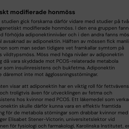
skt modifierade honmöss
 studien gick forskarna därför vidare med studier på två
 genetiskt modifierade honmöss. I den ena gruppen fann
 förhöjda adiponektinnivåer och i den andra fanns mö
l avsaknad av adiponektin. Hälften av mössen fick manli
on som man sedan tidigare vet framkallar symtom på
 vildtypsmöss. Möss med höga nivåer av adiponektin
ig då vara skyddade mot PCOS-relaterade metabola
ar som insulinresistens och bukfetma. Adiponektin
 däremot inte mot ägglossningsstörningar.
ten visar att adiponektin har en viktig roll för fettvävens
och troligtvis även för utvecklingen av fetma och
esistens hos kvinnor med PCOS. Ett läkemedel som verka
onektin skulle därför kunna vara en effektiv framtida
ng för de metabola störningar som drabbar kvinnor med
er Elisabet Stener-Victorin, universitetslektor vid
onen för fysiologi och farmakologi, Karolinska Institutet, e