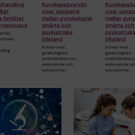
handling
Kunskapsöversikt
Kunskapsöv
lligt
visar samband
visar samb
 fertilitet
mellan gynekologisk
mellan gyne
ig menopaus
smärta och
smärta och
psykiatriska
psykiatrisk
ie från
tillstånd
tillstånd
nstitutet
Kvinnor med
Kvinnor med
dling
gynekologiska
gynekologiska
smärttillstånd som
smärttillstånd 
endometrios och
endometrios oc
vulvodyni har…
vulvodyni har…