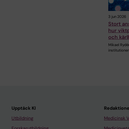
3 jun 2026
Stort an
hur vikt
och kärl
Mikael Rydén
institutione
Upptäck KI
Redaktione
Utbildning
Medicinsk 
Forskarutbildning
Medicinvet