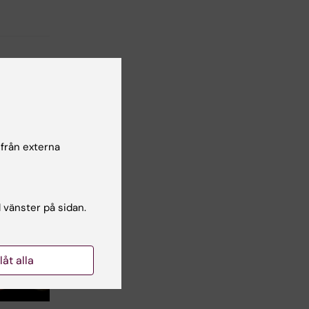
 från externa
l vänster på sidan.
llåt alla