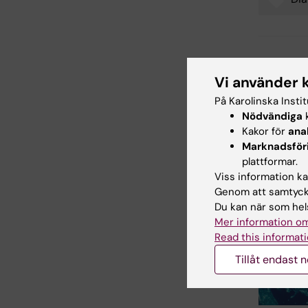
Tags
Uppdatera
Vi använder 
Charlotte 
På Karolinska Insti
Nödvändiga
k
Kakor för
ana
Dela
Marknadsför
plattformar.
Viss information kan
Genom att samtycka
Relater
Du kan när som hels
Mer information om
Read this informati
Tillåt endast 