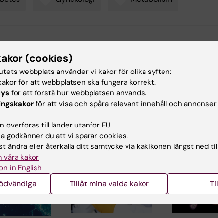
d av:
kakor (cookies)
Brandt
2019-12-02
tutets webbplats använder vi kakor för olika syften:
akor för att webbplatsen ska fungera korrekt.
lys
för att förstå hur webbplatsen används.
ingskakor
för att visa och spåra relevant innehåll och annonser
 överföras till länder utanför EU.
 godkänner du att vi sparar cookies.
ade artiklar
t ändra eller återkalla ditt samtycke via kakikonen längst ned til
 våra kakor
on in English
nödvändiga
Tillåt mina valda kakor
Ti