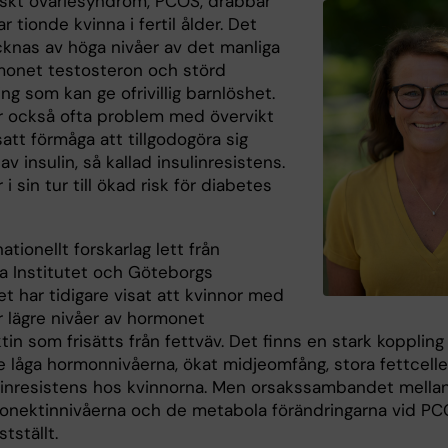
iskt ovariesyndrom, PCOS, drabbar
r tionde kvinna i fertil ålder. Det
knas av höga nivåer av det manliga
onet testosteron och störd
ng som kan ge ofrivillig barnlöshet.
 också ofta problem med övervikt
tt förmåga att tillgodogöra sig
av insulin, så kallad insulinresistens.
 i sin tur till ökad risk för diabetes
nationellt forskarlag lett från
ka Institutet och Göteborgs
et har tidigare visat att kvinnor med
 lägre nivåer av hormonet
in som frisätts från fettväv. Det finns en stark koppling
e låga hormonnivåerna, ökat midjeomfång, stora fettcelle
linresistens hos kvinnorna. Men orsakssambandet mella
ponektinnivåerna och de metabola förändringarna vid P
stställt.