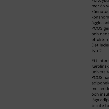
Polycyst
mer än va
kännetec
könshorm
ägglossni
PCOS ger
och nedsa
effekten 
Det leder
typ 2.
Ett inter
Karolins
universit
PCOS har
adiponekt
mellan d
och insu
låga adi
är inte fa