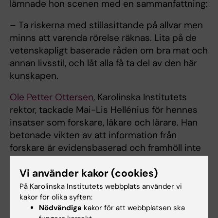
lämnade hon scenen med en sammanfattning:
– Ta riskerna med stillasittande på allvar men
minns att varenda rörelse räknas. Lita på de
vetenskapligt baserade råden om bra mat och
annan livsstil, och låt alla få ta del av den här
kunskapen.
Ole Petter Ottersen
, Karolinska Institutets
rektor, tackade Mai-Lis Hellénius för hennes
insatser som forskare, läkare och lärare. Han
betonade vikten av att information från
forskare är evidensbaserad och framhöll inte
minst Mai-Lis Hellénius roll som folkbildare
Vi använder kakor (cookies)
och inspiratör.
På Karolinska Institutets webbplats använder vi
– Din kraft, ditt engagemang och ditt
kakor för olika syften:
kunnande vad gäller att kommunicera med
Nödvändiga
kakor för att webbplatsen ska