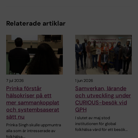
Relaterade artiklar
7 jul 2026
1 jun 2026
Prinka förstår
Samverkan, lärande
hälsokriser på ett
och utveckling under
mer sammankopplat
CURIOUS-besök vid
och systembsaserat
GPH
sätt nu
I slutet av maj stod
institutionen för global
Prinka Singh skulle uppmuntra
folkhälsa värd för ett besök…
alla som är intresserade av
folkhälsa,…