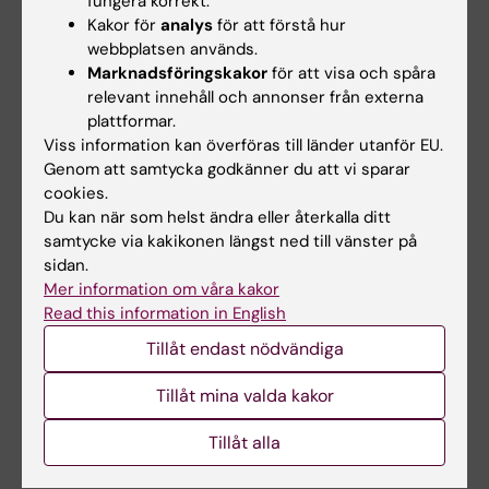
fungera korrekt.
allmänheten är föredömligt. Tack för din insats
Kakor för
analys
för att förstå hur
och din stora betydelse.
webbplatsen används.
Marknadsföringskakor
för att visa och spåra
Mai-Lis Hellénius fortsätter som affilierad till
relevant innehåll och annonser från externa
Karolinska Institutet.
plattformar.
Viss information kan överföras till länder utanför EU.
Genom att samtycka godkänner du att vi sparar
cookies.
Du kan när som helst ändra eller återkalla ditt
samtycke via kakikonen längst ned till vänster på
sidan.
Folkhälsovetenskap
Mer information om våra kakor
Tags
Read this information in English
Tillåt endast nödvändiga
Uppdaterad av:
Webb Admin
2023-11-07
Tillåt mina valda kakor
Tillåt alla
Dela