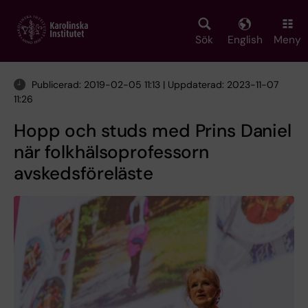
Skip
to
main
Sök
English
Meny
content
Publicerad: 2019-02-05 11:13 | Uppdaterad: 2023-11-07
11:26
Hopp och studs med Prins Daniel
när folkhälsoprofessorn
avskedsföreläste