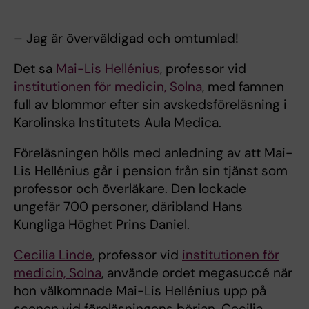
– Jag är överväldigad och omtumlad!
Det sa
Mai-Lis Hellénius
, professor vid
institutionen för medicin, Solna
, med famnen
full av blommor efter sin avskedsföreläsning i
Karolinska Institutets Aula Medica.
Föreläsningen hölls med anledning av att Mai-
Lis Hellénius går i pension från sin tjänst som
professor och överläkare. Den lockade
ungefär 700 personer, däribland Hans
Kungliga Höghet Prins Daniel.
Cecilia Linde
, professor vid
institutionen för
medicin, Solna
, använde ordet megasuccé när
hon välkomnade Mai-Lis Hellénius upp på
scenen vid föreläsningens början. Cecilia