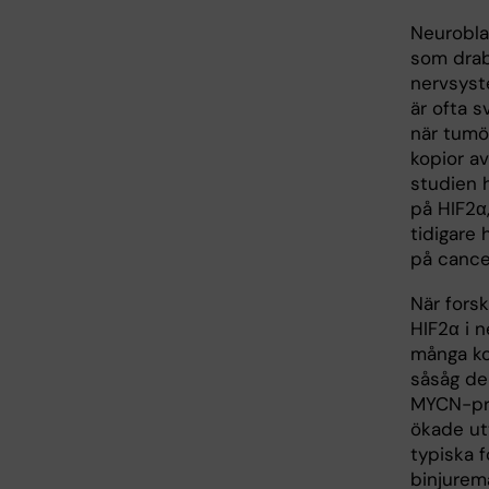
Neurobla
som drab
nervsyst
är ofta s
när tumö
kopior a
studien 
på HIF2α
tidigare 
på cance
När fors
HIF2α i 
många ko
såsåg de
MYCN-pro
ökade ut
typiska f
binjuremä