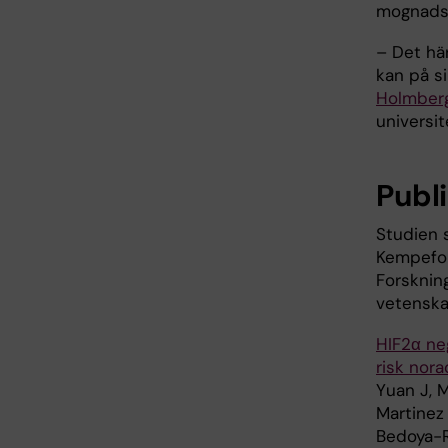
mognadsf
– Det hä
kan på si
Holmber
universi
Publ
Studien 
Kempefon
Forsknin
vetenska
HIF2α ne
risk nor
Yuan J, M
Martinez 
Bedoya-R