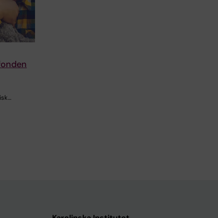
fonden
isk…
Karolinska Institutet