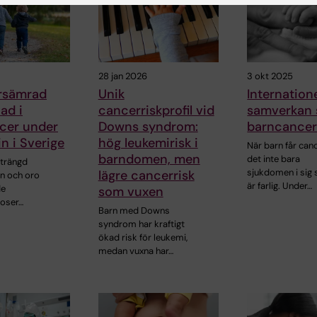
28 jan 2026
3 okt 2025
örsämrad
Unik
Internatione
ad i
cancerriskprofil vid
samverkan 
cer under
Downs syndrom:
barncance
n i Sverige
hög leukemirisk i
När barn får can
barndomen, men
det inte bara
strängd
sjukdomen i sig
lägre cancerrisk
on och oro
är farlig. Under…
de
som vuxen
noser…
Barn med Downs
syndrom har kraftigt
ökad risk för leukemi,
medan vuxna har…