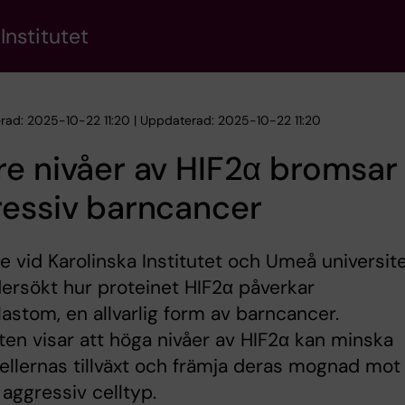
Institutet
erad: 2025-10-22 11:20 | Uppdaterad: 2025-10-22 11:20
e nivåer av HIF2α bromsar
ressiv barncancer
e vid Karolinska Institutet och Umeå universit
ersökt hur proteinet HIF2α påverkar
astom, en allvarlig form av barncancer.
ten visar att höga nivåer av HIF2α kan minska
llernas tillväxt och främja deras mognad mot
aggressiv celltyp.