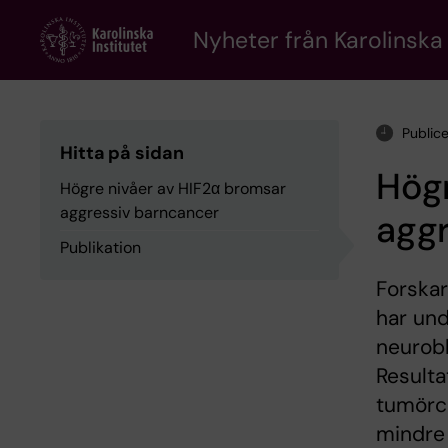
Skip
to
Nyheter från Karolinska 
main
content
Public
Hitta på sidan
Högr
Högre nivåer av HIF2α bromsar
aggressiv barncancer
agg
Publikation
Forskar
har und
neurobl
Resulta
tumörce
mindre 