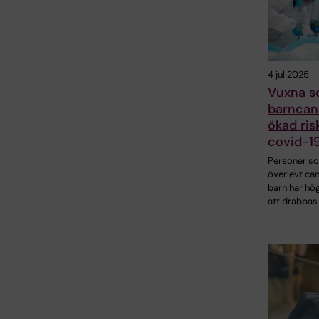
4 jul 2025
Vuxna s
barncan
ökad ris
covid-1
Personer s
överlevt ca
barn har hög
att drabbas