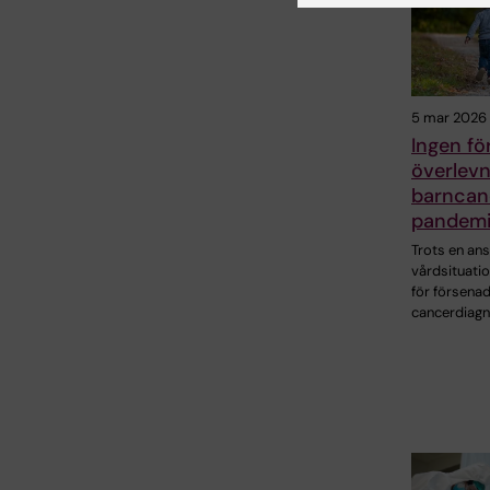
5 mar 2026
Ingen f
överlevn
barncan
pandemi
Trots en an
vårdsituati
för försena
cancerdiag