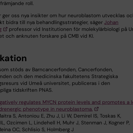
rämjande roll.
r ger oss nya insikter om hur neuroblastom utvecklas oc
kt bidra till nya behandlingsstrategier, säger
Johan
g
professor vid Institutionen för molekylärbiologi på 
tet och anknuten forskare på CMB vid KI.
ikation
som stöds av Barncancerfonden, Cancerfonden,
den och den medicinska fakultetens Strategiska
gsresurs vid Umeå universitet, publiceras i den
pliga tidskriften PNAS.
gatively regulates MYCN protein levels and promotes a 
adrenergic phenotype in neuroblastoma.
aitra S, Antoniou E, Zhu J, Li W, Demirel IS, Toskas K,
IL, Ozcimen L, Lindehell H, Muhr J, Stenman J, Kogner P,
eina OC, Schlisio S, Holmberg J