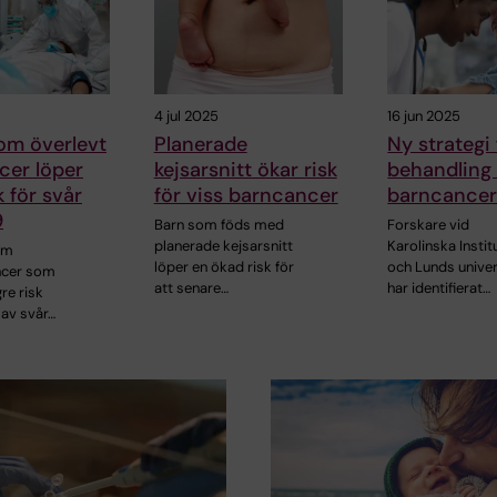
4 jul 2025
16 jun 2025
om överlevt
Planerade
Ny strategi 
cer löper
kejsarsnitt ökar risk
behandling 
k för svår
för viss barncancer
barncance
9
Barn som föds med
Forskare vid
planerade kejsarsnitt
Karolinska Instit
om
löper en ökad risk för
och Lunds univer
ncer som
att senare…
har identifierat…
re risk
 av svår…