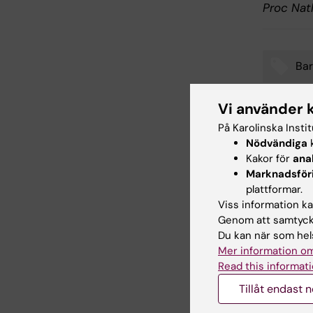
Proc Nat
Ba
Tags
Vi använder 
På Karolinska Insti
Uppdatera
Nödvändiga
k
Linda Linde
Kakor för
ana
Marknadsför
plattformar.
Dela
Viss information kan
Genom att samtycka
Du kan när som hels
Mer information om
Relater
Read this informati
Tillåt endast 