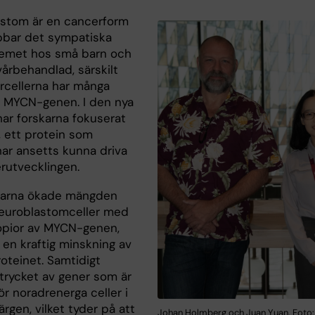
stom är en cancerform
bar det sympatiska
emet hos små barn och
vårbehandlad, särskilt
rcellerna har många
v MYCN-genen. I den nya
har forskarna fokuserat
, ett protein som
har ansetts kunna driva
rutvecklingen.
karna ökade mängden
neuroblastomceller med
pior av MYCN-genen,
 en kraftig minskning av
teinet. Samtidigt
trycket av gener som är
ör noradrenerga celler i
rgen, vilket tyder på att
Johan Holmberg och Juan Yuan. Foto: