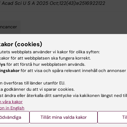
l Acad Sci U S A 2025 Oct;122(43):e2516922122
rncancer
kakor (cookies)
tutets webbplats använder vi kakor för olika syften:
d av:
Innehål
akor för att webbplatsen ska fungera korrekt.
ll
Joha
2025-10-22
lys
för att förstå hur webbplatsen används.
ingskakor
för att visa och spåra relevant innehåll och annonser
 överföras till länder utanför EU.
 godkänner du att vi sparar cookies.
t ändra eller återkalla ditt samtycke via kakikonen längst ned til
 våra kakor
ade artiklar
on in English
nödvändiga
Tillåt mina valda kakor
Ti