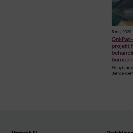
5 maj 2025
OnkPat-f
projekt f
behandli
barncan
Ett nytt pro
Barncancerf
Upptäck KI
Redaktione