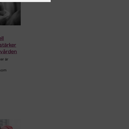
ll
stärker
rvården
cer är
 som