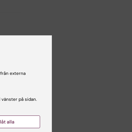
lsgranskare:
n Holmberg
 från externa
l vänster på sidan.
llåt alla