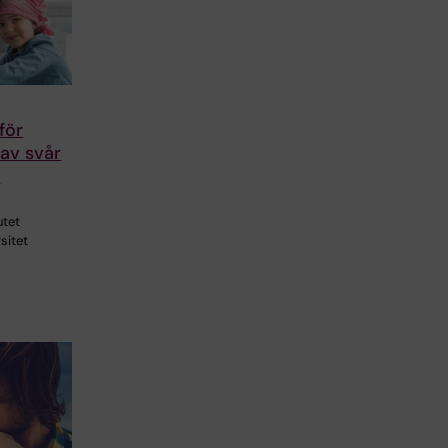
för
av svår
r
utet
sitet