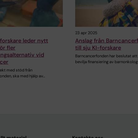
23 apr 2025
orskare leder nytt
Anslag från Barncancer
ör fler
till sju KI-forskare
ngsalternativ vid
Barncancerfonden har beslutat att
cer
bevilja finansiering av barnonkolog
jekt med stöd från
onden, ska med hjälp av…
llt material
Kontakta oss