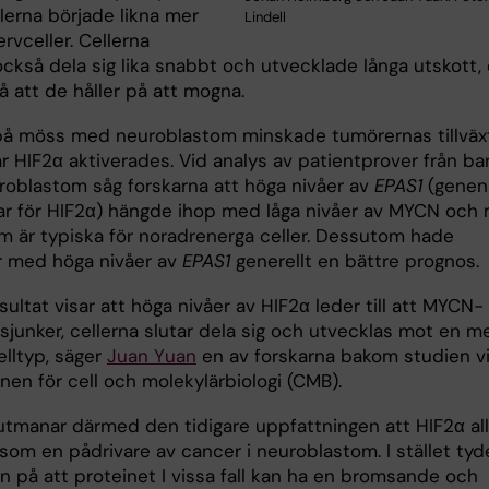
lerna började likna mer
Lindell
rvceller. Cellerna
ckså dela sig lika snabbt och utvecklade långa utskott, 
 att de håller på att mogna.
 på möss med neuroblastom minskade tumörernas tillväx
är HIF2α aktiverades. Vid analys av patientprover från ba
oblastom såg forskarna att höga nivåer av
EPAS1
(genen
r för HIF2α) hängde ihop med låga nivåer av MYCN och
m är typiska för noradrenerga celler. Dessutom hade
r med höga nivåer av
EPAS1
generellt en bättre prognos.
sultat visar att höga nivåer av HIF2α leder till att MYCN-
sjunker, cellerna slutar dela sig och utvecklas mot en m
lltyp, säger
Juan Yuan
en av forskarna bakom studien v
onen för cell och molekylärbiologi (CMB).
utmanar därmed den tidigare uppfattningen att HIF2α all
som en pådrivare av cancer i neuroblastom. I stället tyd
n på att proteinet I vissa fall kan ha en bromsande och