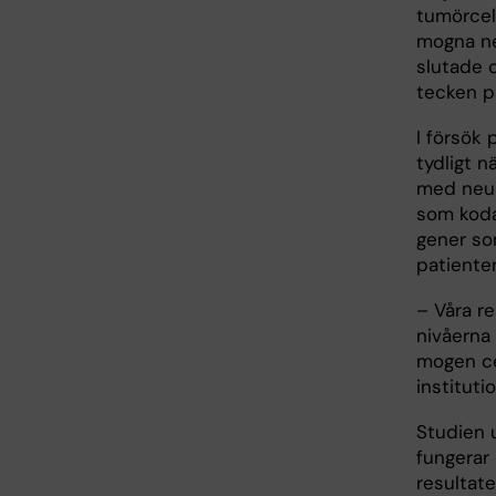
tumörcel
mogna ne
slutade o
tecken på
I försök
tydligt n
med neur
som koda
gener so
patiente
– Våra re
nivåerna 
mogen ce
instituti
Studien 
fungerar 
resultate