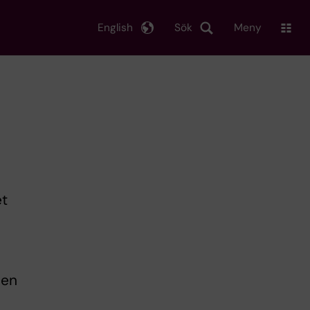
English
Sök
Meny
et
 en