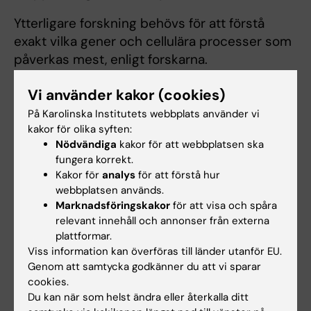
Ytterligare forskning behövs för att förstå
exakt vilka gener och cellulära processer som
påverkas mest, enligt forskarna.
Studien har finansierats med hjälp av
Vi använder kakor (cookies)
Vetenskapsrådet, Novo Nordisk Fonden,
På Karolinska Institutets webbplats använder vi
CIMED, the European Association on the
kakor för olika syften:
Study of Diabetes tillsammans med Eli-Lilly,
Nödvändiga
kakor för att webbplatsen ska
fungera korrekt.
Diabetesfonden, Knut och Alice Wallenbergs
Kakor för
analys
för att förstå hur
Stiftelse, Region Stockholm, the Diabetes
webbplatsen används.
Wellness Fund och det strategiska
Marknadsföringskakor
för att visa och spåra
forskningsprogrammet i diabetes vid
relevant innehåll och annonser från externa
Karolinska Institutet.
plattformar.
Viss information kan överföras till länder utanför EU.
Genom att samtycka godkänner du att vi sparar
Publikation
cookies.
Du kan när som helst ändra eller återkalla ditt
”
Glutamine links obesity to inflammation in