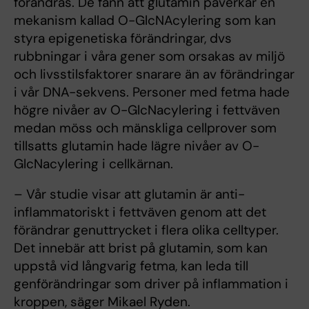
förändras. De fann att glutamin påverkar en
mekanism kallad O-GlcNAcylering som kan
styra epigenetiska förändringar, dvs
rubbningar i våra gener som orsakas av miljö
och livsstilsfaktorer snarare än av förändringar
i vår DNA-sekvens. Personer med fetma hade
högre nivåer av O-GlcNacylering i fettväven
medan möss och mänskliga cellprover som
tillsatts glutamin hade lägre nivåer av O-
GlcNacylering i cellkärnan.
– Vår studie visar att glutamin är anti-
inflammatoriskt i fettväven genom att det
förändrar genuttrycket i flera olika celltyper.
Det innebär att brist på glutamin, som kan
uppstå vid långvarig fetma, kan leda till
genförändringar som driver på inflammation i
kroppen, säger Mikael Ryden.