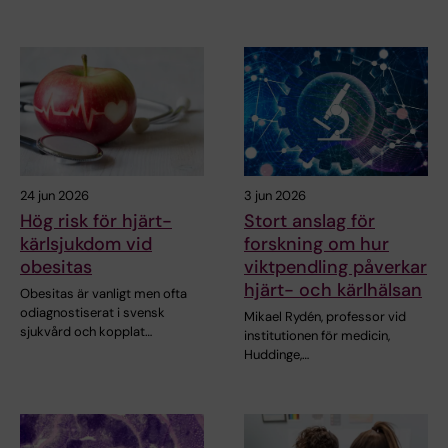
24 jun 2026
3 jun 2026
Hög risk för hjärt-
Stort anslag för
kärlsjukdom vid
forskning om hur
obesitas
viktpendling påverkar
hjärt- och kärlhälsan
Obesitas är vanligt men ofta
odiagnostiserat i svensk
Mikael Rydén, professor vid
sjukvård och kopplat…
institutionen för medicin,
Huddinge,…