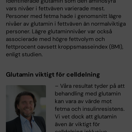
identifierade glutamin som den aminosyra
vars nivåer i fettväven varierade mest.
Personer med fetma hade i genomsnitt lägre
nivåer av glutamin i fettväven än normalviktiga
personer. Lägre glutaminnivåer var också
associerade med högre fettvolym och
fettprocent oavsett kroppsmasseindex (BMI),
enligt studien.
Glutamin viktigt för celldelning
– Våra resultat tyder på att
behandling med glutamin
kan vara av värde mot
fetma och insulinresistens.
Vi vet dock att glutamin
även är viktigt för
celldelning inklusive