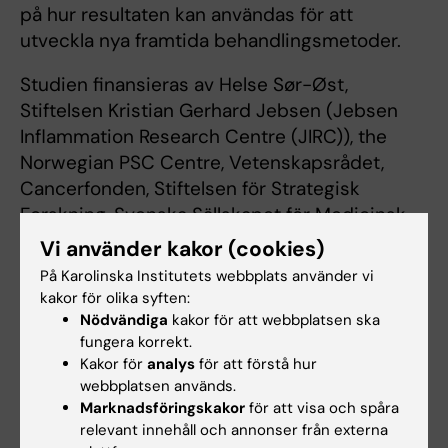
på hur resultaten kan användas för att
utveckla nya framtida behandlingsmetoder.
Studien finansieras av Helse Sør-Øst,
Stiftelsen Kristian Gerhard Jebsen (Jebsen
Inflammation Research Centre (JIRC)), the
Norwegian PSC Centre, Vetenskapsrådet,
Cancerfonden, Stiftelsen för Strategisk
Forskning, Svenska Sällskapet för Medicinsk
Forskning, Radiumhemmets Forskningsfonder,
Vi använder kakor (cookies)
Knut och Alice Wallenbergs Stiftelse, Novo
På Karolinska Institutets webbplats använder vi
Nordisk Fonden, Centrum för innovativ
kakor för olika syften:
medicin, Region Stockholm, och Karolinska
Nödvändiga
kakor för att webbplatsen ska
fungera korrekt.
Institutet. Det finns inga rapporterade
Kakor för
analys
för att förstå hur
intressekonflikter.
webbplatsen används.
Marknadsföringskakor
för att visa och spåra
relevant innehåll och annonser från externa
Publikation