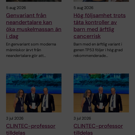
5 aug 2026
5 aug 2026
Genvariant från
Hög följsamhet trots
neandertalare kan
täta kontroller av
öka muskelmassan än
barn med ärftlig
i dag
cancerrisk
En genvariant som moderna
Barn med en ärftlig variant i
människor ärvt från
genen TP53 följer i hög grad
neandertalare gör att…
rekommenderade…
3 jul 2026
3 jul 2026
CLINTEC-professor
CLINTEC-professor
tilldelas
tilldelas