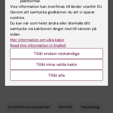
plattformar.
“A heterozygous germline CD100 mutation in
Viss information kan överföras till länder utanför EU.
Genom att samtycka godkänner du att vi sparar
a family with primary sclerosing
cookies.
cholangitis”
. Xiaojun Jiang, Annika
Du kan när som helst ändra eller återkalla ditt
Bergquist, Britt-Sabina Löscher, Geetha
samtycke via kakikonen längst ned till vänster på
Venkatesh, Jeff E. Mold, Kristian Holm, Jon K.
sidan.
Laerdahl, Sigrid S. Skånland, Kimia T. Maleki,
Mer information om våra kakor
Martin Cornillet, Kjetil Taskén, Andre Franke,
Read this information in English
Tom Hemming Karlsen, Niklas K. Björkström*,
Tillåt endast nödvändiga
Espen Melum*.
Science Translational
Tillåt mina valda kakor
Medicine
, online 24 februari 2021,
doi:10.1126/scitranslmed.abb0036. *Shared
Tillåt alla
senior authors
Autoimmuna sjukdomar
Genetik
Hepatologi
Tags