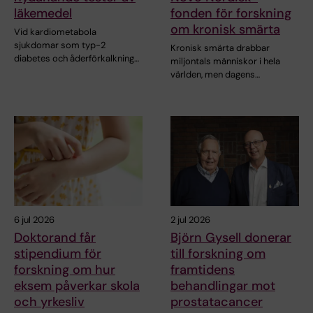
läkemedel
fonden för forskning
om kronisk smärta
Vid kardiometabola
sjukdomar som typ-2
Kronisk smärta drabbar
diabetes och åderförkalkning…
miljontals människor i hela
världen, men dagens…
6 jul 2026
2 jul 2026
Doktorand får
Björn Gysell donerar
stipendium för
till forskning om
forskning om hur
framtidens
eksem påverkar skola
behandlingar mot
och yrkesliv
prostatacancer