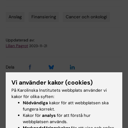
Anslag
Finansiering
Cancer och onkologi
Tags
Uppdaterad av:
Lilian Pagrot
2023-11-21
Dela
Vi använder kakor (cookies)
På Karolinska Institutets webbplats använder vi
Relaterade artiklar
kakor för olika syften:
Nödvändiga
kakor för att webbplatsen ska
fungera korrekt.
Kakor för
analys
för att förstå hur
webbplatsen används.