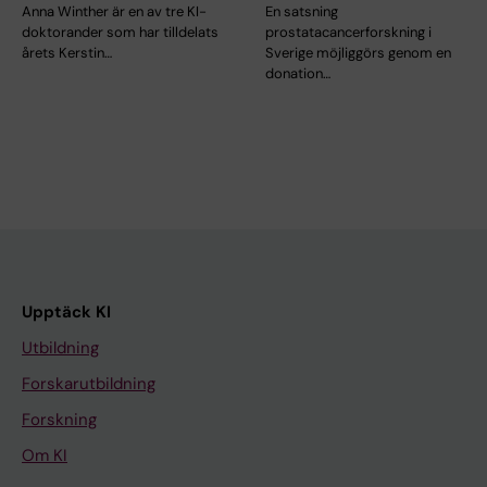
Anna Winther är en av tre KI-
En satsning
doktorander som har tilldelats
prostatacancerforskning i
årets Kerstin…
Sverige möjliggörs genom en
donation…
Upptäck KI
Utbildning
Forskarutbildning
Forskning
Om KI