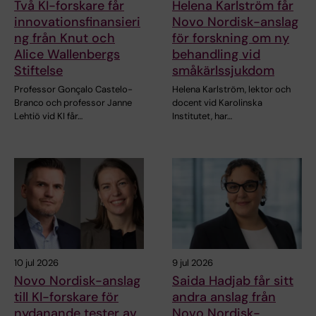
Två KI-forskare får
Helena Karlström får
innovationsfinansieri
Novo Nordisk-anslag
ng från Knut och
för forskning om ny
Alice Wallenbergs
behandling vid
Stiftelse
småkärlssjukdom
Professor Gonçalo Castelo-
Helena Karlström, lektor och
Branco och professor Janne
docent vid Karolinska
Lehtiö vid KI får…
Institutet, har…
10 jul 2026
9 jul 2026
Novo Nordisk-anslag
Saida Hadjab får sitt
till KI-forskare för
andra anslag från
nydanande tester av
Novo Nordisk-