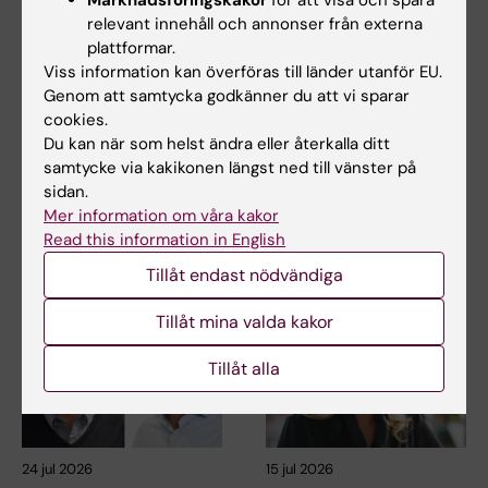
Marknadsföringskakor
för att visa och spåra
relevant innehåll och annonser från externa
plattformar.
5 aug 2026
27 jul 2026
Viss information kan överföras till länder utanför EU.
Hög följsamhet trots
Juliette Foucher
Genom att samtycka godkänner du att vi sparar
cookies.
täta kontroller av
tilldelas prestigefyllt
Du kan när som helst ändra eller återkalla ditt
barn med ärftlig
internationellt ALS-
samtycke via kakikonen längst ned till vänster på
cancerrisk
anslag
sidan.
Barn med en ärftlig variant i
Juliette Foucher, postdoktor
Mer information om våra kakor
genen TP53 följer i hög grad
vid institutionen för klinisk
Read this information in English
rekommenderade…
neurovetenskap…
Tillåt endast nödvändiga
Tillåt mina valda kakor
Tillåt alla
24 jul 2026
15 jul 2026