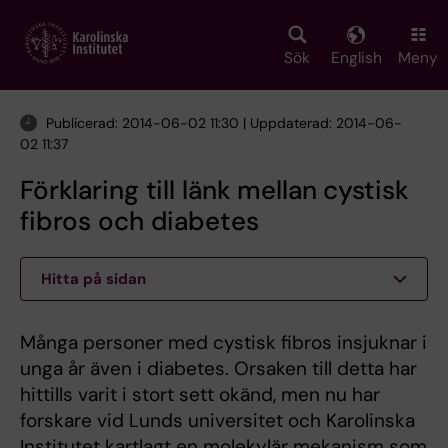
Skip
to
main
Sök
English
Meny
content
Publicerad: 2014-06-02 11:30 | Uppdaterad: 2014-06-
02 11:37
Förklaring till länk mellan cystisk
fibros och diabetes
Hitta på sidan
Många personer med cystisk fibros insjuknar i
unga år även i diabetes. Orsaken till detta har
hittills varit i stort sett okänd, men nu har
forskare vid Lunds universitet och Karolinska
Institutet kartlagt en molekylär mekanism som