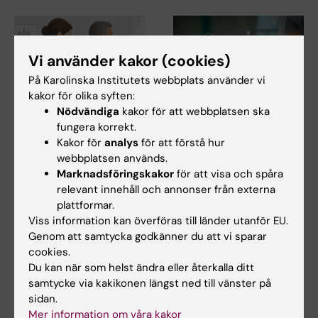
Vi använder kakor (cookies)
På Karolinska Institutets webbplats använder vi
kakor för olika syften:
Nödvändiga
kakor för att webbplatsen ska
4 maj 2026
20 feb 2026
fungera korrekt.
Svår astma kopplas
Hydrokortison kan
Kakor för
analys
för att förstå hur
till ökad dödlighet
minska risken för
webbplatsen används.
lungsjukdom hos
Marknadsföringskakor
för att visa och spåra
Personer med svår astma har
extremt för tidigt
nästan dubbelt så hög risk att
relevant innehåll och annonser från externa
dö i förtid…
födda
plattformar.
Viss information kan överföras till länder utanför EU.
Tidig behandling med
Genom att samtycka godkänner du att vi sparar
hydrokortison kan öka
chansen att extremt för tidigt…
cookies.
Du kan när som helst ändra eller återkalla ditt
samtycke via kakikonen längst ned till vänster på
sidan.
Mer information om våra kakor