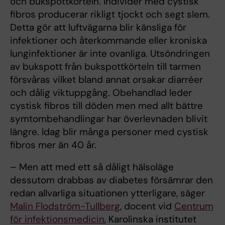
och bukspottkörteln. Individer med cystisk
fibros producerar rikligt tjockt och segt slem.
Detta gör att luftvägarna blir känsliga för
infektioner och återkommande eller kroniska
lunginfektioner är inte ovanliga. Utsöndringen
av bukspott från bukspottkörteln till tarmen
försvåras vilket bland annat orsakar diarréer
och dålig viktuppgång. Obehandlad leder
cystisk fibros till döden men med allt bättre
symtombehandlingar har överlevnaden blivit
längre. Idag blir många personer med cystisk
fibros mer än 40 år.
– Men att med ett så dåligt hälsoläge
dessutom drabbas av diabetes försämrar den
redan allvarliga situationen ytterligare, säger
Malin Flodström-Tullberg
, docent vid
Centrum
för infektionsmedicin
, Karolinska institutet