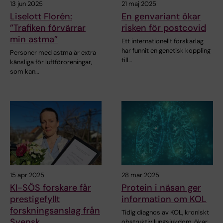
13 jun 2025
21 maj 2025
Liselott Florén:
En genvariant ökar
”Trafiken förvärrar
risken för postcovid
min astma”
Ett internationellt forskarlag
har funnit en genetisk koppling
Personer med astma är extra
till…
känsliga för luftföroreningar,
som kan…
15 apr 2025
28 mar 2025
KI-SÖS forskare får
Protein i näsan ger
prestigefyllt
information om KOL
forskningsanslag från
Tidig diagnos av KOL, kroniskt
Svensk
obstruktiv lungsjukdom, ökar