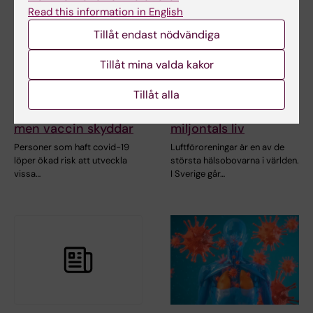
Read this information in English
Tillåt endast nödvändiga
Tillåt mina valda kakor
14 aug 2025
13 jun 2025
Tillåt alla
Covid-19 kopplas till
Gifterna vi andas –
ökad risk för astma,
luftföroreningar tar
men vaccin skyddar
miljontals liv
Personer som haft covid-19
Luftföroreningar är en av de
löper ökad risk att utveckla
största hälsobovarna i världen.
vissa…
I Sverige går…