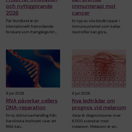
och nyttiggörande
immunterapi mot
2026
cancer
Pär Nordlund är en
En typ av vita blodkroppar i
internationellt framstående
immunsystemet som kallas
forskare som framgångsrikt…
neutrofiler kan göra…
8 jun 2026
8 jun 2026
RNA påverkar cellers
Nya ledtrådar om
DNA-reparation
prognos vid melanom
En ny doktorsavhandling från
Varje år diagnostiseras över
Karolinska Institutet visar att
6 000 svenskar med
RNA kan…
melanom. Melanom är en…