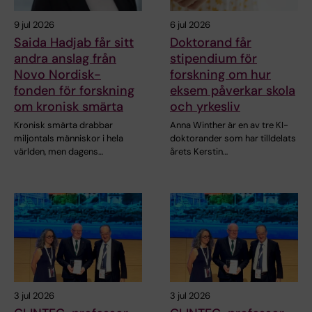
9 jul 2026
6 jul 2026
Saida Hadjab får sitt
Doktorand får
andra anslag från
stipendium för
Novo Nordisk-
forskning om hur
fonden för forskning
eksem påverkar skola
om kronisk smärta
och yrkesliv
Kronisk smärta drabbar
Anna Winther är en av tre KI-
miljontals människor i hela
doktorander som har tilldelats
världen, men dagens…
årets Kerstin…
3 jul 2026
3 jul 2026