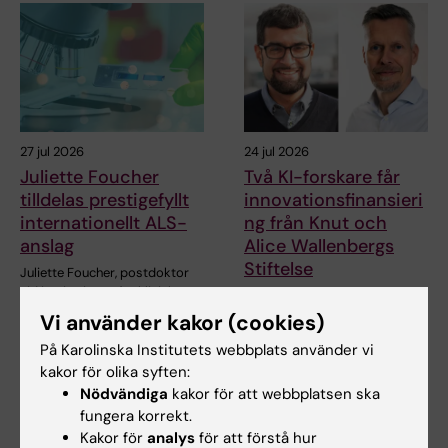
27 jul 2026
24 jul 2026
Juliette Foucher
Två KI-forskare får
tilldelas prestigefyllt
innovationsfinansieri
internationellt ALS-
ng från Knut och
anslag
Alice Wallenbergs
Stiftelse
Juliette Foucher, postdoktor
vid institutionen för klinisk
Professor Gonçalo Castelo-
neurovetenskap…
Branco och professor Janne
Vi använder kakor (cookies)
Lehtiö vid KI får…
På Karolinska Institutets webbplats använder vi
kakor för olika syften:
Nödvändiga
kakor för att webbplatsen ska
fungera korrekt.
Kakor för
analys
för att förstå hur