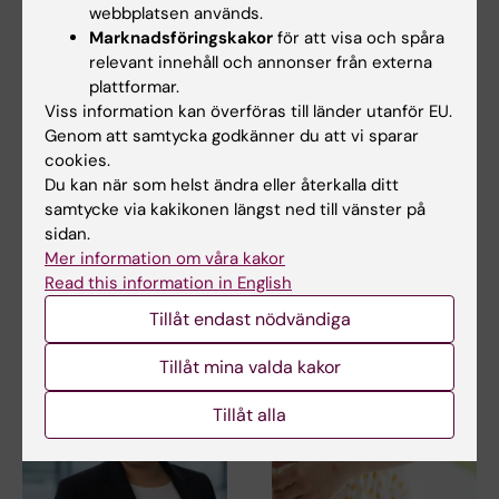
webbplatsen används.
Marknadsföringskakor
för att visa och spåra
relevant innehåll och annonser från externa
plattformar.
15 jul 2026
10 jul 2026
Viss information kan överföras till länder utanför EU.
Helena Karlström får
Novo Nordisk-anslag
Genom att samtycka godkänner du att vi sparar
Novo Nordisk-anslag
till KI-forskare för
cookies.
för forskning om ny
nydanande tester av
Du kan när som helst ändra eller återkalla ditt
behandling vid
läkemedel
samtycke via kakikonen längst ned till vänster på
småkärlssjukdom
sidan.
Vid kardiometabola
Mer information om våra kakor
sjukdomar som typ-2
Helena Karlström, lektor och
diabetes och åderförkalkning…
Read this information in English
docent vid Karolinska
Institutet, har…
Tillåt endast nödvändiga
Tillåt mina valda kakor
Tillåt alla