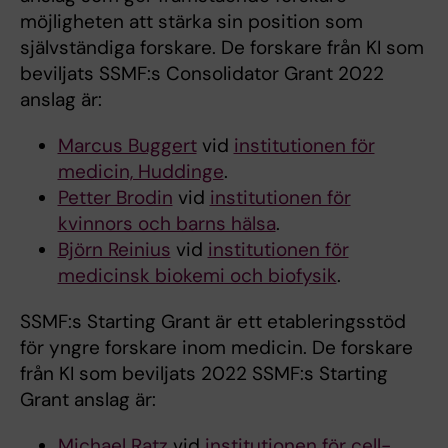
möjligheten att stärka sin position som
självständiga forskare. De forskare från KI som
beviljats SSMF:s Consolidator Grant 2022
anslag är:
Marcus Buggert
vid
institutionen för
medicin, Huddinge
.
Petter Brodin
vid
institutionen för
kvinnors och barns hälsa
.
Björn Reinius
vid
institutionen för
medicinsk biokemi och biofysik
.
SSMF:s Starting Grant är ett etableringsstöd
för yngre forskare inom medicin. De forskare
från KI som beviljats 2022 SSMF:s Starting
Grant anslag är:
Michael Ratz
vid
institutionen för cell-