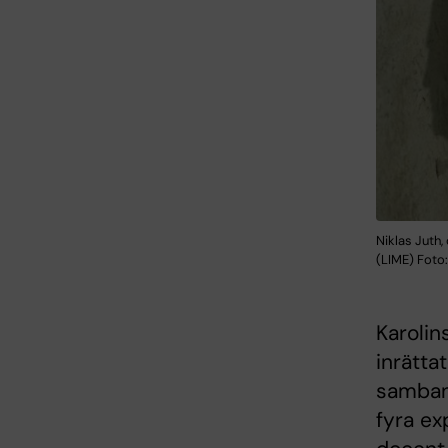
Niklas Juth,
(LIME) Foto
Karolin
inrätta
samban
fyra ex