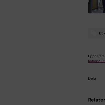
Eti
Tags
Uppdatera
Katarina S
Dela
Relater