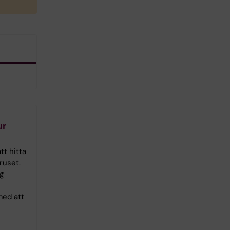
ur
?
tt hitta
ruset.
g
med att