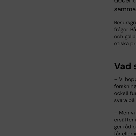
docent 
samman
Resursgru
frågor. B
och gälla
etiska pr
Vad 
– Vi hop
forskning
också fun
svara på 
– Men vi
ersätter 
ger råd o
får eller 