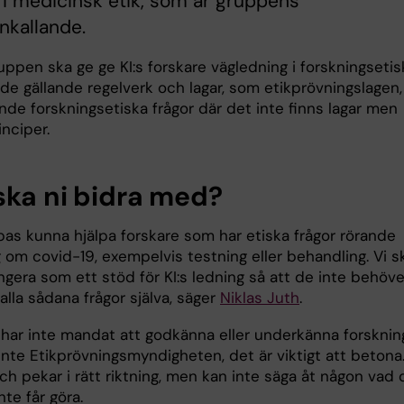
i medicinsk etik, som är gruppens
kallande.
ppen ska ge ge KI:s forskare vägledning i forskningsetis
åde gällande regelverk och lagar, som etikprövningslagen,
nde forskningsetiska frågor där det inte finns lagar men
inciper.
ska ni bidra med?
pas kunna hjälpa forskare som har etiska frågor rörande
 om covid-19, exempelvis testning eller behandling. Vi s
gera som ett stöd för KI:s ledning så att de inte behöve
alla sådana frågor själva, säger
Niklas Juth
.
 har inte mandat att godkänna eller underkänna forskning
inte Etikprövningsmyndigheten, det är viktigt att betona.
ch pekar i rätt riktning, men kan inte säga åt någon vad 
inte får göra.