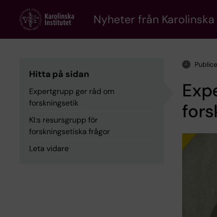
Skip
to
Nyheter från Karolinska 
main
content
Public
Hitta på sidan
Exp
Expertgrupp ger råd om
forskningsetik
fors
KI:s resursgrupp för
forskningsetiska frågor
Leta vidare