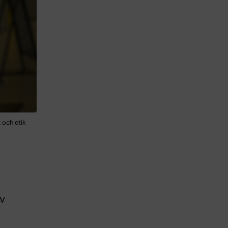
 och etik
v