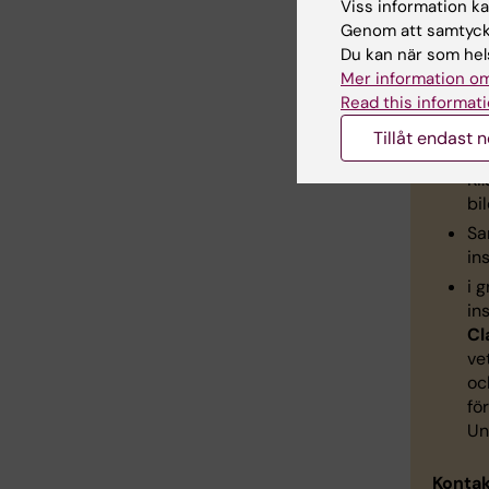
Viss information kan
Genom att samtycka
Du kan när som hels
KI:
Mer information om
Read this informati
frå
Tillåt endast 
KI
bi
Sa
in
i 
in
Cl
ve
o
fö
Un
Kontak