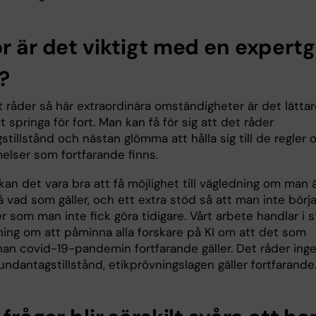
ör är det viktigt med en expert
k?
 råder så här extraordinära omständigheter är det lättar
tt springa för fort. Man kan få för sig att det råder
tillstånd och nästan glömma att hålla sig till de regler 
lser som fortfarande finns.
kan det vara bra att få möjlighet till vägledning om man 
 vad som gäller, och ett extra stöd så att man inte börja
r som man inte fick göra tidigare. Vårt arbete handlar i s
ning om att påminna alla forskare på KI om att det som
nan covid-19-pandemin fortfarande gäller. Det råder inge
 undantagstillstånd, etikprövningslagen gäller fortfarande