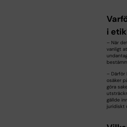
Varf
i eti
– När det
vanligt a
undantags
bestämme
– Därför 
osäker på
göra sake
utsträck
gällde in
juridiskt