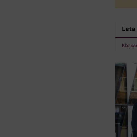
Leta
KI:s s