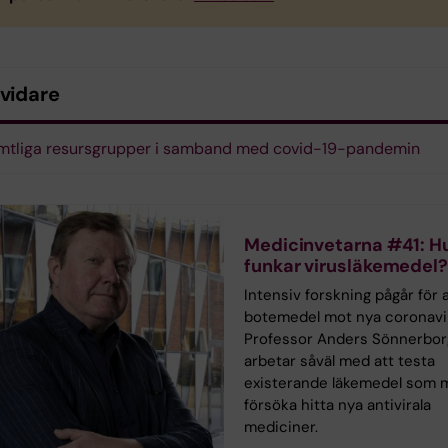
 vidare
amtliga resursgrupper i samband med covid-19-pandemin
Medicinvetarna #41: H
funkar virusläkemedel
Intensiv forskning pågår för a
botemedel mot nya coronavi
Professor Anders Sönnerbor
arbetar såväl med att testa
existerande läkemedel som 
försöka hitta nya antivirala
mediciner.