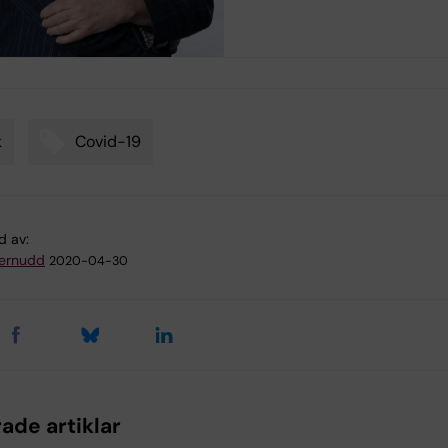
k
Covid-19
d av:
ternudd
2020-04-30
ade artiklar