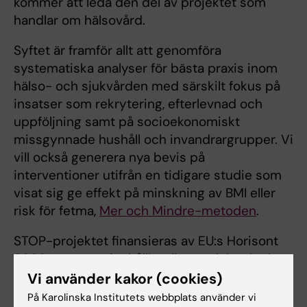
kommer att leda den del av projektet som
handlar om hälsovård.
Syftet är framför allt att genomföra
systematiska analyser för bästa praxis inom
hälso- och sjukvården med särskilt fokus på
insatser som rekrytering, efterlevnad och
uppföljning samt på socioekonomiskt
missgynnade hushåll och invandrargrupper. Vi
vill också generera nya bevis på
interventioner utifrån en tidigare studie som
visat sig ge effekt på minskning av BMI eller
risk för fetma,
Mer och Mindre-metoden
.
STOP-projektet finansieras av EU:s Horisont
2020-program för hållbar livsmedelssäkerhet
(grant nr. 774548). Projektet får sammanlagt
Vi använder kakor (cookies)
100 000 miljoner kronor.
På Karolinska Institutets webbplats använder vi