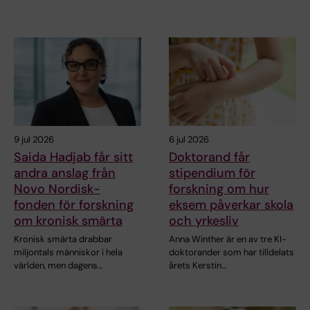
9 jul 2026
6 jul 2026
Saida Hadjab får sitt
Doktorand får
andra anslag från
stipendium för
Novo Nordisk-
forskning om hur
fonden för forskning
eksem påverkar skola
om kronisk smärta
och yrkesliv
Kronisk smärta drabbar
Anna Winther är en av tre KI-
miljontals människor i hela
doktorander som har tilldelats
världen, men dagens…
årets Kerstin…