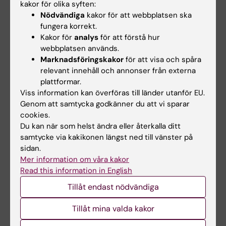
kakor för olika syften:
Nödvändiga
kakor för att webbplatsen ska
fungera korrekt.
Länkar
Kakor för
analys
för att förstå hur
webbplatsen används.
Mer läsning: Tema fetma
Marknadsföringskakor
för att visa och spåra
relevant innehåll och annonser från externa
plattformar.
STOP-projektet – Science and Technology in
Viss information kan överföras till länder utanför EU.
Childhood Obesity Policy
Genom att samtycka godkänner du att vi sparar
cookies.
Mer läsning: Tema mat och motion
Du kan när som helst ändra eller återkalla ditt
samtycke via kakikonen längst ned till vänster på
sidan.
Anslag
Fetma och övervikt
Klinisk forskning
Mer information om våra kakor
Tags
Read this information in English
Tillåt endast nödvändiga
Uppdaterad av:
Tillåt mina valda kakor
Webb Admin
2018-09-07