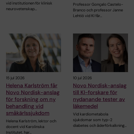
vid institutionen för klinisk
Professor Gonçalo Castelo-
neurovetenskap…
Branco och professor Janne
Lehtiö vid KI får…
15 jul 2026
10 jul 2026
Helena Karlström får
Novo Nordisk-anslag
Novo Nordisk-anslag
till KI-forskare för
för forskning om ny
nydanande tester av
behandling vid
läkemedel
småkärlssjukdom
Vid kardiometabola
sjukdomar som typ-2
Helena Karlström, lektor och
diabetes och åderförkalkning…
docent vid Karolinska
Institutet, har…