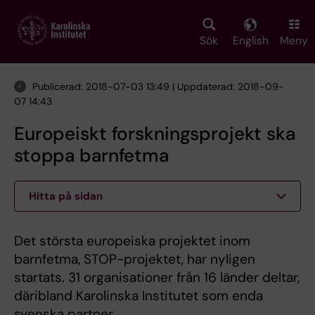
Skip
to
main
Sök
English
Meny
content
Publicerad: 2018-07-03 13:49 | Uppdaterad: 2018-09-
07 14:43
Europeiskt forskningsprojekt ska
stoppa barnfetma
Hitta på sidan
Det största europeiska projektet inom
barnfetma, STOP-projektet, har nyligen
startats. 31 organisationer från 16 länder deltar,
däribland Karolinska Institutet som enda
svenska partner.