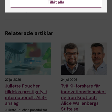
Tillåt alla
Dela
Relaterade artiklar
27 jul 2026
24 jul 2026
Juliette Foucher
Två KI-forskare får
tilldelas prestigefyllt
innovationsfinansieri
internationellt ALS-
ng från Knut och
anslag
Alice Wallenbergs
Stiftelse
Juliette Foucher, postdoktor