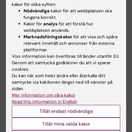
kakor för olika syften:
en pågående pandemi.
Nödvändiga
kakor för att webbplatsen ska
fungera korrekt.
Malin Jonsson Fagerlund
, lektor vid
Kakor för
analys
för att förstå hur
institutionen för fysiologi och farmakologi
och
webbplatsen används.
överläkare vid Karolinska
Marknadsföringskakor
för att visa och spåra
Universitetssjukhuset, önskade sig dock en
relevant innehåll och annonser från externa
ny tolkning av lagen som reglerar forskningen
plattformar.
på de allra svårast sjuka.
Viss information kan överföras till länder utanför EU.
Genom att samtycka godkänner du att vi sparar
– Att genomföra forskning på svårt sjuka
cookies.
Du kan när som helst ändra eller återkalla ditt
patienter i Sverige är i det närmaste omöjligt
samtycke via kakikonen längst ned till vänster på
på grund av rådande lagtolkning, sa hon.
sidan.
Mer information om våra kakor
Kunskapen om hur personalen ska vårda de
Read this information in English
med svår covid-19 har istället fått hämtas från
Tillåt endast nödvändiga
andra länder, berättade hon.
Tillåt mina valda kakor
– Även om vi har tillgång till goda nationella