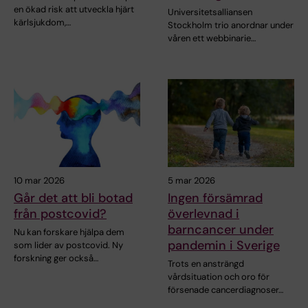
en ökad risk att utveckla hjärt
Universitetsalliansen
kärlsjukdom,…
Stockholm trio anordnar under
våren ett webbinarie…
10 mar 2026
5 mar 2026
Går det att bli botad
Ingen försämrad
från postcovid?
överlevnad i
barncancer under
Nu kan forskare hjälpa dem
pandemin i Sverige
som lider av postcovid. Ny
forskning ger också…
Trots en ansträngd
vårdsituation och oro för
försenade cancerdiagnoser…