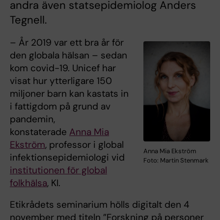
andra även statsepidemiolog Anders
Tegnell.
– År 2019 var ett bra år för
den globala hälsan – sedan
kom covid-19. Unicef har
visat hur ytterligare 150
miljoner barn kan kastats in
i fattigdom på grund av
pandemin,
konstaterade
Anna Mia
Ekström
, professor i global
Anna Mia Ekström
infektionsepidemiologi vid
Foto: Martin Stenmark
institutionen för global
folkhälsa
, KI.
Etikrådets seminarium hölls digitalt den 4
november med titeln ”Forskning på personer