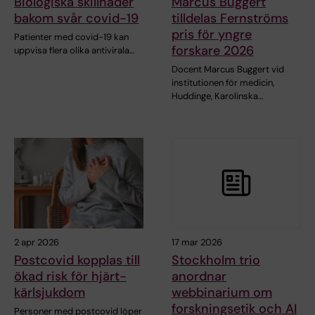
Biologiska skillnader
Marcus Buggert
bakom svår covid-19
tilldelas Fernströms
pris för yngre
Patienter med covid-19 kan
forskare 2026
uppvisa flera olika antivirala…
Docent Marcus Buggert vid
institutionen för medicin,
Huddinge, Karolinska…
2 apr 2026
17 mar 2026
Postcovid kopplas till
Stockholm trio
ökad risk för hjärt-
anordnar
kärlsjukdom
webbinarium om
forskningsetik och AI
Personer med postcovid löper