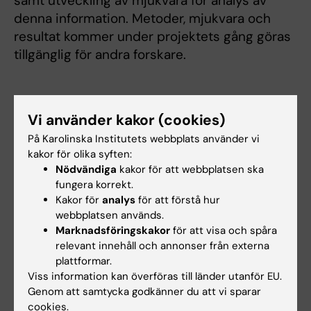
samt utveckling av mjukvara för analys av
denna information. Metoder, mjukvara och
resultat kommer under projektets gång göras
tillgänglig för andra forskare.
Vi använder kakor (cookies)
ERC Advanced Grants i siffror
På Karolinska Institutets webbplats använder vi
kakor för olika syften:
Ansökningar 2017 totalt: 2167
Nödvändiga
kakor för att webbplatsen ska
Beviljade ansökningar: 269
fungera korrekt.
Varav inom Life Sciences: 83
Kakor för
analys
för att förstå hur
webbplatsen används.
Inom Social Sciences and Humanities: 60
Marknadsföringskakor
för att visa och spåra
Utdelade anslag i Sverige: 10
relevant innehåll och annonser från externa
Andel kvinnor totalt: 47 (17,5%)
plattformar.
Viss information kan överföras till länder utanför EU.
Källa: ERC
Genom att samtycka godkänner du att vi sparar
cookies.