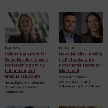
15 jul 2026
10 jul 2026
Helena Karlström får
Novo Nordisk-anslag
Novo Nordisk-anslag
till KI-forskare för
för forskning om ny
nydanande tester av
behandling vid
läkemedel
småkärlssjukdom
Vid kardiometabola
sjukdomar som typ-2
Helena Karlström, lektor och
diabetes och åderförkalkning…
docent vid Karolinska
Institutet, har…