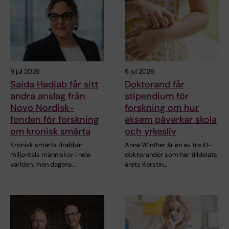
9 jul 2026
6 jul 2026
Saida Hadjab får sitt
Doktorand får
andra anslag från
stipendium för
Novo Nordisk-
forskning om hur
fonden för forskning
eksem påverkar skola
om kronisk smärta
och yrkesliv
Kronisk smärta drabbar
Anna Winther är en av tre KI-
miljontals människor i hela
doktorander som har tilldelats
världen, men dagens…
årets Kerstin…