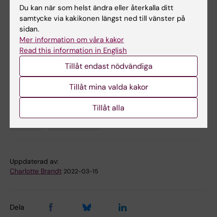
Du kan när som helst ändra eller återkalla ditt
samtycke via kakikonen längst ned till vänster på
sidan.
Länkar
Mer information om våra kakor
Read this information in English
European Research Council
Tillåt endast nödvändiga
ERC-finansiering vid KI
Tillåt mina valda kakor
Tillåt alla
Anslag
Finansiering
Tags
Uppdaterad av:
Charlotte Brandt
2022-03-15
Dela