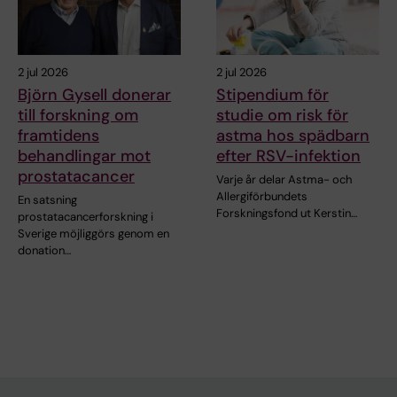
2 jul 2026
2 jul 2026
Björn Gysell donerar
Stipendium för
till forskning om
studie om risk för
framtidens
astma hos spädbarn
behandlingar mot
efter RSV-infektion
prostatacancer
Varje år delar Astma- och
Allergiförbundets
En satsning
Forskningsfond ut Kerstin…
prostatacancerforskning i
Sverige möjliggörs genom en
donation…