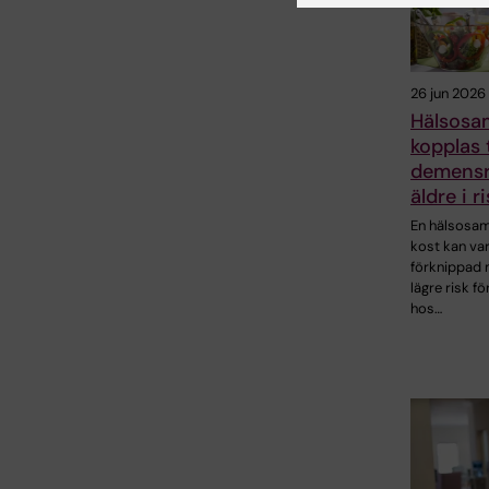
26 jun 2026
Hälsosa
kopplas t
demensr
äldre i 
En hälsosa
kost kan va
förknippad
lägre risk f
hos…