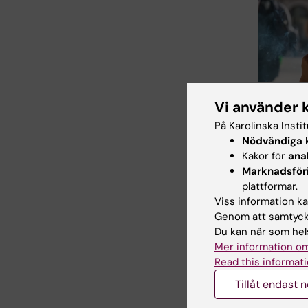
23 jul 2026
Vi använder 
KI-forsk
På Karolinska Insti
till nya
Nödvändiga
k
riktlinjer
Kakor för
ana
förebyg
Marknadsför
Professor M
plattformar.
Kivipelto oc
Viss information kan
forskare vid
Genom att samtycka
Karolinska I
Du kan när som hels
har…
Mer information om
Read this informati
Tillåt endast 