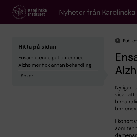
Skip
to
Nyheter från Karolinska 
main
content
Public
Hitta på sidan
Ens
Ensamboende patienter med
Alzheimer fick annan behandling
Alzh
Länkar
Nyligen 
visar at
behandli
bor ens
I kohort
som fann
demensre