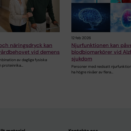
12 feb 2026
och näringsdryck kan
Njurfunktionen kan påv
vårdbehovet vid demens
blodbiomarkörer vid Al
sjukdom
bination av dagliga fysiska
h proteinrika…
Personer med nedsatt njurfunktio
ha högre nivåer av flera…
llt material
Kontakta oss