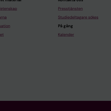
Vetenskap
Presstjänsten
arna
Studiedeltagare sökes
sation
På gång
et
Kalender