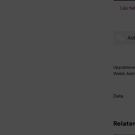
Läs he
Alz
Tags
Uppdatera
Webb Adm
Dela
Relater