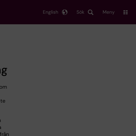
English
Sök
Meny
ng
som
nte
m
a
från