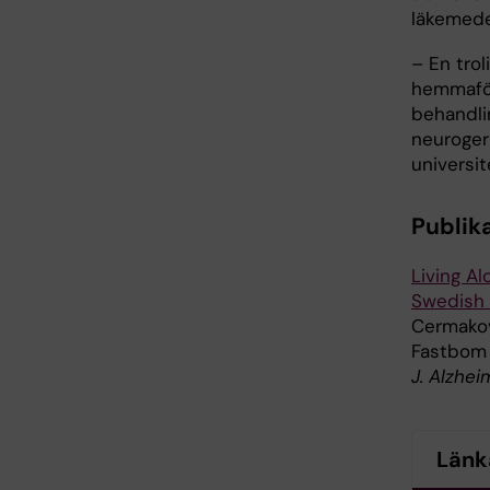
läkemedel
– En trol
hemmaför
behandli
neurogeri
universit
Publik
Living A
Swedish 
Cermakova
Fastbom
J. Alzhei
Länk