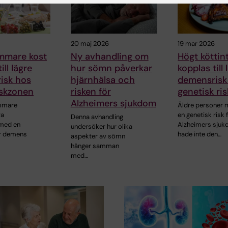
20 maj 2026
19 mar 2026
mmare kost
Ny avhandling om
Högt köttin
ill lägre
hur sömn påverkar
kopplas till 
isk hos
hjärnhälsa och
demensrisk
riskzonen
risken för
genetisk ri
Alzheimers sjukdom
mmare
Äldre personer
ra
en genetisk risk 
Denna avhandling
 med en
Alzheimers sju
undersöker hur olika
ör demens
hade inte den…
aspekter av sömn
hänger samman
med…