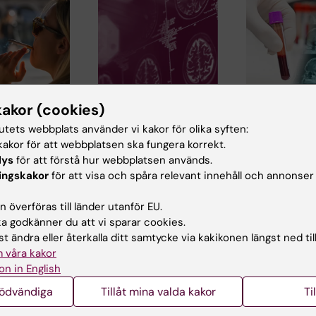
14 jul 2026
26 jun 2026
kakor (cookies)
are bidrar
Metaboliskt
Proteinet ta
tutets webbplats använder vi kakor för olika syften:
 WHO-
syndrom kopplat till
hjärnan spr
akor för att webbplatsen ska fungera korrekt.
 för att
snabbare åldrande
olika vid ti
lys
för att förstå hur webbplatsen används.
ga demens
av hjärnan
sen alzheim
ingskakor
för att visa och spåra relevant innehåll och annonser
iia
Personer med
Mängden och
h flera
metaboliskt syndrom
spridningen av
 överföras till länder utanför EU.
tenderar att ha
proteinet tau i h
 godkänner du att vi sparar cookies.
nstitutet
hjärnor som verkar
skiljer sig mellan
t ändra eller återkalla ditt samtycke via kakikonen längst ned til
äldre…
 våra kakor
on in English
nödvändiga
Tillåt mina valda kakor
Ti