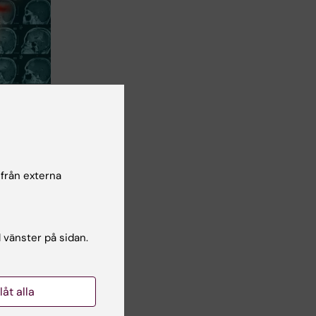
u i
ider sig
dig och
er
 från externa
järnan
…
l vänster på sidan.
llåt alla