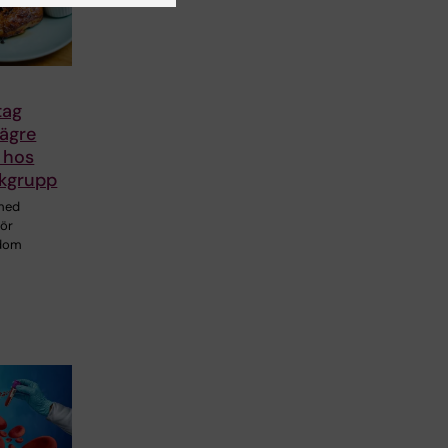
tag
lägre
 hos
skgrupp
 med
för
kdom