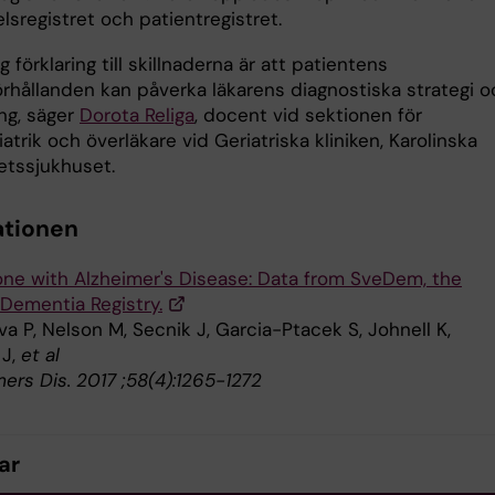
sregistret och patientregistret.
ig förklaring till skillnaderna är att patientens
hållanden kan påverka läkarens diagnostiska strategi o
ng, säger
Dorota Religa
, docent vid sektionen för
atrik och överläkare vid Geriatriska kliniken, Karolinska
etssjukhuset.
ationen
lone with Alzheimer's Disease: Data from SveDem, the
Dementia Registry.
 P, Nelson M, Secnik J, Garcia-Ptacek S, Johnell K,
 J,
et al
mers Dis. 2017 ;58(4):1265-1272
ar