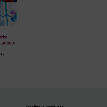
erka
zheimers
n kan
Karolinska Institutet