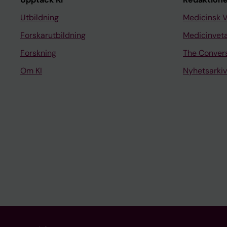
Utbildning
Medicinsk 
Forskarutbildning
Medicinvet
Forskning
The Conver
Om KI
Nyhetsarkiv