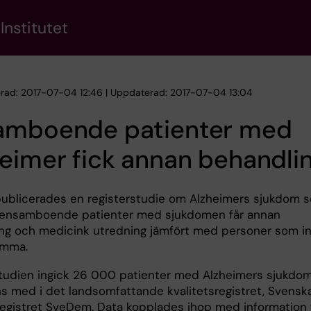
Institutet
erad: 2017-07-04 12:46 | Uppdaterad: 2017-07-04 13:04
amboende patienter med
eimer fick annan behandli
publicerades en registerstudie om Alzheimers sjukdom 
t ensamboende patienter med sjukdomen får annan
ng och medicink utredning jämfört med personer som i
amma.
studien ingick 26 000 patienter med Alzheimers sjukdo
s med i det landsomfattande kvalitetsregistret, Svensk
gistret SveDem. Data kopplades ihop med information 