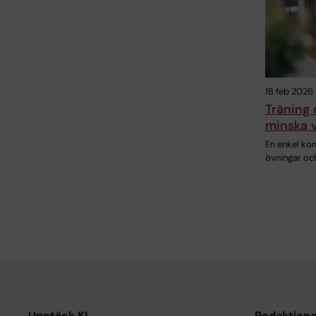
18 feb 2026
Träning 
minska 
En enkel kom
övningar oc
Upptäck KI
Redaktione