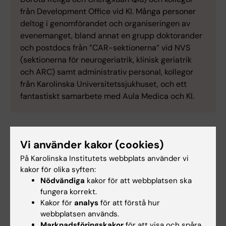
från Development Office vid KI. Många personer
deltog i genomförandet och organiseringen av
evenemanget, bland annat en grupp doktorander
och postdocs från ”CAR-sektionerna” vid NVS
(sektionerna för neurogeriatrik, klinisk geriatrik
och ARC) samt administrativ personal, kollegor
från Karolinska Universitetssjukhuset, och ett
fantastiskt samarbete med Aula Medica och KI.
Vi använder kakor (cookies)
På Karolinska Institutets webbplats använder vi
kakor för olika syften:
Nödvändiga
kakor för att webbplatsen ska
fungera korrekt.
Kakor för
analys
för att förstå hur
webbplatsen används.
Marknadsföringskakor
för att visa och spåra