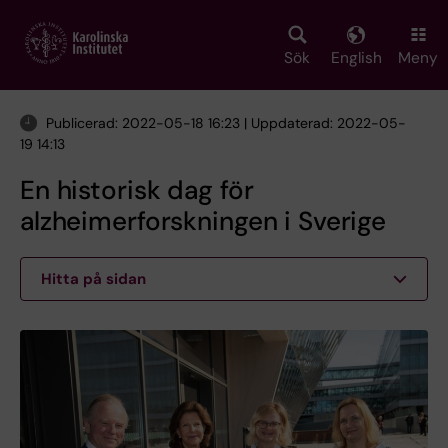
Skip
to
main
Sök
English
Meny
content
Publicerad: 2022-05-18 16:23 | Uppdaterad: 2022-05-
19 14:13
En historisk dag för
alzheimerforskningen i Sverige
Hitta på sidan