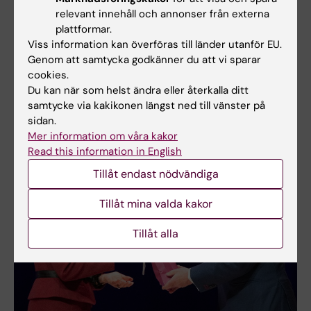
relevant innehåll och annonser från externa
plattformar.
Viss information kan överföras till länder utanför EU.
Genom att samtycka godkänner du att vi sparar
H.M. Drottning Silvia under sitt välkomnande på
cookies.
Alzheimerskonferensen 21 april 2022. Foto: Ulf Sirborn
Du kan när som helst ändra eller återkalla ditt
samtycke via kakikonen längst ned till vänster på
sidan.
Mer information om våra kakor
Read this information in English
Tillåt endast nödvändiga
Tillåt mina valda kakor
Tillåt alla