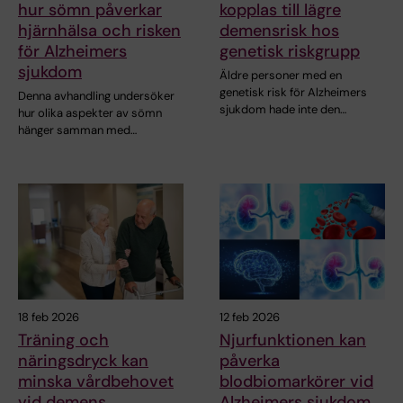
hur sömn påverkar
kopplas till lägre
hjärnhälsa och risken
demensrisk hos
för Alzheimers
genetisk riskgrupp
sjukdom
Äldre personer med en
genetisk risk för Alzheimers
Denna avhandling undersöker
sjukdom hade inte den…
hur olika aspekter av sömn
hänger samman med…
18 feb 2026
12 feb 2026
Träning och
Njurfunktionen kan
näringsdryck kan
påverka
minska vårdbehovet
blodbiomarkörer vid
vid demens
Alzheimers sjukdom