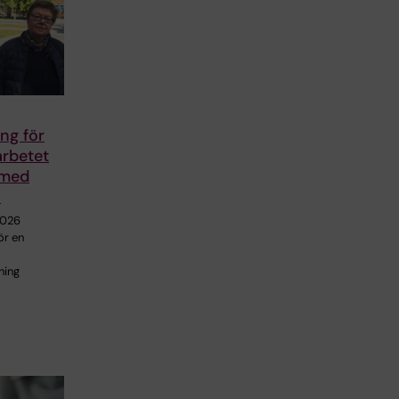
ng för
arbetet
 med
n
2026
ör en
ning