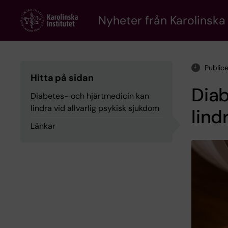
Skip
to
Nyheter från Karolinska 
main
content
Public
Hitta på sidan
Diab
Diabetes- och hjärtmedicin kan
lindra vid allvarlig psykisk sjukdom
lind
Länkar