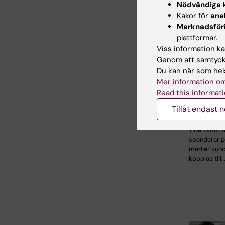
Nödvändiga
k
Kakor för
ana
Marknadsför
plattformar.
Viss information kan
Genom att samtycka
21 jul 2026
Du kan när som hels
Sociala 
Mer information om
tonåren 
Read this informati
risken f
Tillåt endast 
ohälsa
Tiden som t
spenderar p
medier kund
kopplas till…