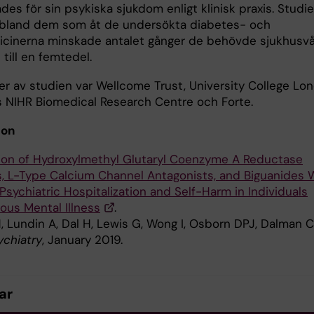
es för sin psykiska sjukdom enligt klinisk praxis. Studi
t bland dem som åt de undersökta diabetes- och
icinerna minskade antalet gånger de behövde sjukhusv
till en femtedel.
rer av studien var Wellcome Trust, University College Lo
s NIHR Biomedical Research Centre och Forte.
ion
ion of Hydroxylmethyl Glutaryl Coenzyme A Reductase
rs, L-Type Calcium Channel Antagonists, and Biguanides 
Psychiatric Hospitalization and Self-Harm in Individuals
ous Mental Illness
.
, Lundin A, Dal H, Lewis G, Wong I, Osborn DPJ, Dalman C
chiatry
, January 2019.
ar