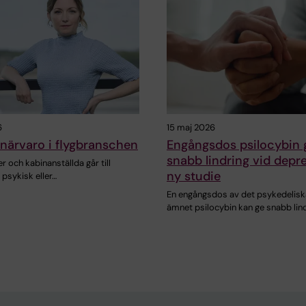
6
15 maj 2026
närvaro i flygbranschen
Engångsdos psilocybin 
snabb lindring vid depre
r och kabinanställda går till
ny studie
 psykisk eller…
En engångsdos av det psykedelisk
ämnet psilocybin kan ge snabb lin