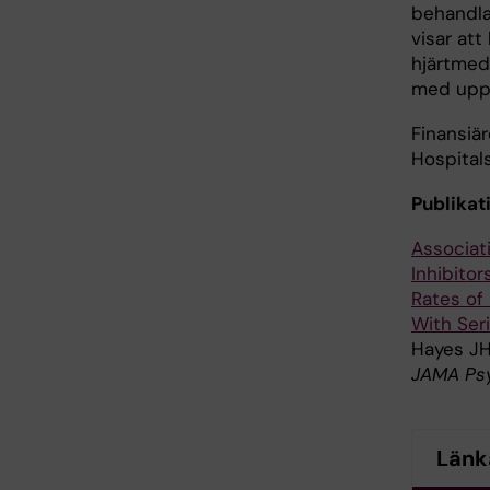
behandlad
visar at
hjärtmed
med upp 
Finansiä
Hospital
Publikat
Associat
Inhibito
Rates of 
With Seri
Hayes JH
JAMA Psy
Länk