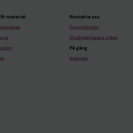
llt material
Kontakta oss
Vetenskap
Presstjänsten
arna
Studiedeltagare sökes
sation
På gång
et
Kalender