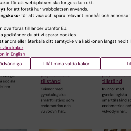
akor för att webbplatsen ska fungera korrekt.
lys
för att förstå hur webbplatsen används.
ingskakor
för att visa och spåra relevant innehåll och annonser
 överföras till länder utanför EU.
 godkänner du att vi sparar cookies.
23 jun 2026
23 jun 2026
t ändra eller återkalla ditt samtycke via kakikonen längst ned til
medier i
Kunskapsöversikt
Kunskapsöv
 våra kakor
ökade inte
visar samband
visar samb
on in English
ör psykisk
mellan gynekologisk
mellan gyne
nödvändiga
Tillåt mina valda kakor
Ti
smärta och
smärta och
psykiatriska
psykiatrisk
onåringar
tillstånd
tillstånd
å sociala
e inte
Kvinnor med
Kvinnor med
gynekologiska
gynekologiska
smärttillstånd som
smärttillstånd 
endometrios och
endometrios oc
vulvodyni har…
vulvodyni har…