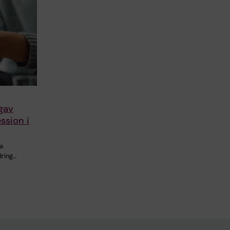
gav
ssion i
a
dring…