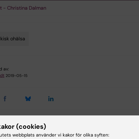
t - Christina Dalman
kisk ohälsa
d av:
dt
2019-05-15
kakor (cookies)
ade artiklar
tutets webbplats använder vi kakor för olika syften: