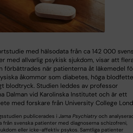
rtstudie med hälsodata från ca 142 000 sven
er med allvarlig psykisk sjukdom, visar att fler
förbättrades när patienterna åt läkemedel fö
fysiska åkommor som diabetes, höga blodfette
t blodtryck. Studien leddes av professor
na Dalman vid Karolinska Institutet och är ett
te med forskare från University College Lond
gsstudien publicerades i
Jama Psychiatry
och analysera
a från svenska patienter med diagnoserna schizofreni,
jukdom eller icke-affektiv psykos. Samtliga patienter