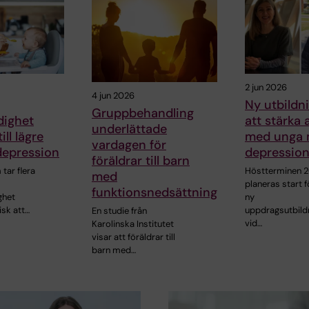
2 jun 2026
4 jun 2026
Ny utbildni
Gruppbehandling
dighet
att stärka 
underlättade
ill lägre
med unga
vardagen för
 depression
depressio
föräldrar till barn
tar flera
Höstterminen 
med
planeras start f
funktionsnedsättning
ghet
ny
isk att…
uppdragsutbild
En studie från
vid…
Karolinska Institutet
visar att föräldrar till
barn med…