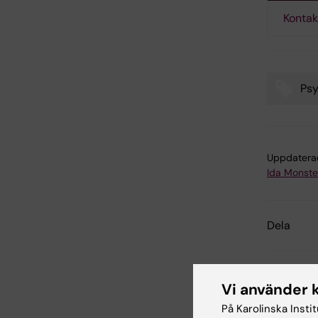
Kontak
Psy
Tags
Uppdatera
Ida Monste
Dela
Vi använder 
Relater
På Karolinska Insti