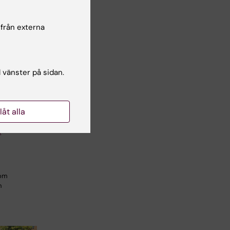
 från externa
l vänster på sidan.
ersikt
and
kologisk
llåt alla
a
som
h