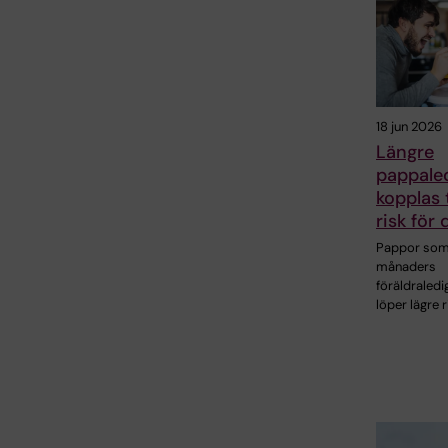
18 jun 2026
Längre
pappale
kopplas t
risk för
Pappor som 
månaders
föräldraledi
löper lägre r