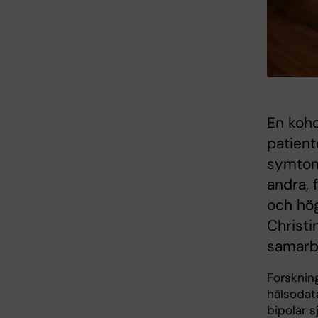
En koho
patient
symtom 
andra, 
och hög
Christi
samarbe
Forsknin
hälsodat
bipolär s