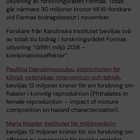
utlysning av forskningsrådet Formas. Totalt
går närmare 30 miljoner kronor till KI-forskare
vid Formas bidragsbeslut i november.
Forskare från Karolinska Institutet beviljas två
av totalt tio bidrag i forskningsrådet Formas
utlysning ”Giftfri miljö 2018 –
kombinationseffekter”.
Pauliina Damdimopoulou
,
institutionen för
klinisk vetenskap, intervention och teknik
,
beviljas 12 miljoner kronor för sin forskning om
ftalater i kvinnlig reproduktion (Phthalates in
female reproduction – impact of mixture
composition on hazard characterization).
Maria Kippler
,
Institutet för miljömedicin
beviljas 12 miljoner kronor för sin forskning om
effekter av exponering för toxiska metaller