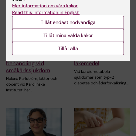
Mer information om våra kakor
Read this information in English
Tillåt endast nödvändiga
Tillåt mina valda kakor
15 jul 2026
10 jul 2026
Helena Karlström får
Novo Nordisk-anslag
Tillåt alla
Novo Nordisk-anslag
till KI-forskare för
för forskning om ny
nydanande tester av
behandling vid
läkemedel
småkärlssjukdom
Vid kardiometabola
sjukdomar som typ-2
Helena Karlström, lektor och
diabetes och åderförkalkning…
docent vid Karolinska
Institutet, har…