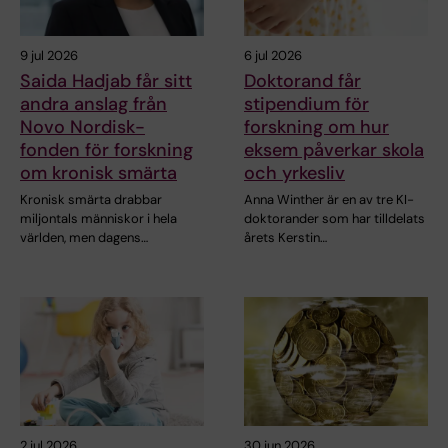
9 jul 2026
6 jul 2026
Saida Hadjab får sitt
Doktorand får
andra anslag från
stipendium för
Novo Nordisk-
forskning om hur
fonden för forskning
eksem påverkar skola
om kronisk smärta
och yrkesliv
Kronisk smärta drabbar
Anna Winther är en av tre KI-
miljontals människor i hela
doktorander som har tilldelats
världen, men dagens…
årets Kerstin…
2 jul 2026
30 jun 2026