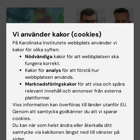
Vi använder kakor (cookies)
På Karolinska Institutets webbplats använder vi
kakor för olika syften:
27 jul 2026
24 jul 2026
Nödvändiga
kakor för att webbplatsen ska
Juliette Foucher
Två KI-forskare får
fungera korrekt.
tilldelas prestigefyllt
innovationsfinansieri
Kakor för
analys
för att förstå hur
internationellt ALS-
ng från Knut och
webbplatsen används.
anslag
Alice Wallenbergs
Marknadsföringskakor
för att visa och spåra
Stiftelse
relevant innehåll och annonser från externa
Juliette Foucher, postdoktor
plattformar.
vid institutionen för klinisk
Professor Gonçalo Castelo-
neurovetenskap…
Viss information kan överföras till länder utanför EU.
Branco och professor Janne
Lehtiö vid KI får…
Genom att samtycka godkänner du att vi sparar
cookies.
Du kan när som helst ändra eller återkalla ditt
samtycke via kakikonen längst ned till vänster på
sidan.