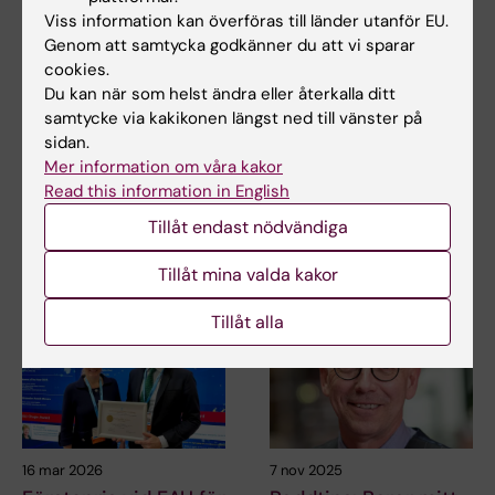
Viss information kan överföras till länder utanför EU.
23 jun 2026
27 maj 2026
Genom att samtycka godkänner du att vi sparar
Fler farliga
Avhandling om
cookies.
prostatacancerfall
tillförlitlig AI i klinisk
Du kan när som helst ändra eller återkalla ditt
hittas med nytt
användning inom
samtycke via kakikonen längst ned till vänster på
blodtest
prostatacancerpatol
sidan.
ogi
Mer information om våra kakor
Ett nytt blodtest kan göra det
Read this information in English
lättare att hitta de farligaste
I en ny avhandling från
formerna av…
Karolinska Institutet studerade
Tillåt endast nödvändiga
doktorand Xiaoyi…
Tillåt mina valda kakor
Tillåt alla
16 mar 2026
7 nov 2025