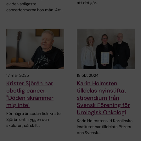
att det går…
av de vanligaste
cancerformerna hos män. Att…
17 mar 2025
18 okt 2024
Krister Sjörén har
Karin Holmsten
obotlig cancer:
tilldelas nyinstiftat
"Döden skrämmer
stipendium från
mig inte"
Svensk Förening för
Urologisk Onkologi
För några år sedan fick Krister
Sjörén ont i ryggen och
Karin Holmsten vid Karolinska
skuldran, särskilt…
Institutet har tilldelats Pfizers
och Svensk…