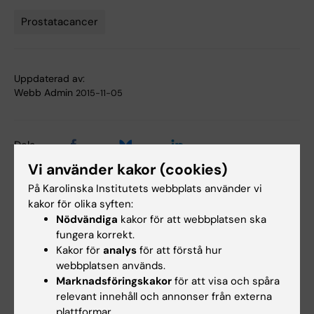
Prostatacancer
Tags
Uppdaterad av:
Webb Admin
2015-11-05
Dela
Vi använder kakor (cookies)
På Karolinska Institutets webbplats använder vi
kakor för olika syften:
Relaterade artiklar
Nödvändiga
kakor för att webbplatsen ska
fungera korrekt.
Kakor för
analys
för att förstå hur
webbplatsen används.
Marknadsföringskakor
för att visa och spåra
relevant innehåll och annonser från externa
plattformar.