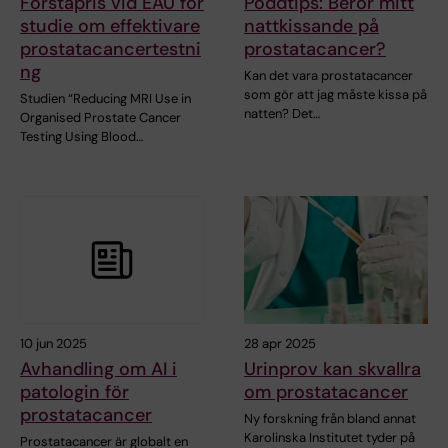
Förstapris vid EAU för
Poddtips: Beror mitt
studie om effektivare
nattkissande på
prostatacancertestni
prostatacancer?
ng
Kan det vara prostatacancer
som gör att jag måste kissa på
Studien “Reducing MRI Use in
natten? Det…
Organised Prostate Cancer
Testing Using Blood…
10 jun 2025
28 apr 2025
Avhandling om AI i
Urinprov kan skvallra
patologin för
om prostatacancer
prostatacancer
Ny forskning från bland annat
Karolinska Institutet tyder på
Prostatacancer är globalt en