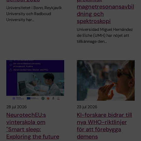
magnetresonansavbil
Universitetet i Bonn, Reykjavík
dning och
University och Radboud
University har…
spektroskopi
Universidad Miguel Hernández
de Elche (UMH) har nöjet att
tillkännage den…
28 jul 2026
23 jul 2026
NeurotechEU:s
KI-forskare bidrar till
vinterskola om
nya WHO-riktlinjer
"Smart sleep:
för att förebygga
Exploring the future
demens