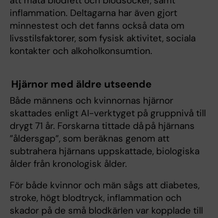
att mäta blodfett och blodsocker, samt
inflammation. Deltagarna har även gjort
minnestest och det fanns också data om
livsstilsfaktorer, som fysisk aktivitet, sociala
kontakter och alkoholkonsumtion.
Hjärnor med äldre utseende
Både männens och kvinnornas hjärnor
skattades enligt AI-verktyget på gruppnivå till
drygt 71 år. Forskarna tittade då på hjärnans
”åldersgap”, som beräknas genom att
subtrahera hjärnans uppskattade, biologiska
ålder från kronologisk ålder.
För både kvinnor och män sågs att diabetes,
stroke, högt blodtryck, inflammation och
skador på de små blodkärlen var kopplade till