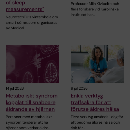
of sleep
Professor Miia Kivipelto och
measurements"
flera forskare vid Karolinska
Institutet har…
NeurotechEU:s vinterskola om
smart sömn, som organiseras
av Medical…
14 jul 2026
9 jul 2026
Metaboliskt syndrom
Enkla verktyg
kopplat till snabbare
träffsäkra för att
åldrande av hjärnan
förutse äldres hälsa
Personer med metaboliskt
Flera verktyg används i dag för
syndrom tenderar att ha
att bedöma äldres hälsa och
hjärnor som verkar äldre…
risk för…