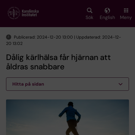
Skip
to
main
Sök
English
Meny
content
Publicerad: 2024-12-20 13:00 | Uppdaterad: 2024-12-
20 13:02
Dålig kärlhälsa får hjärnan att
åldras snabbare
Hitta på sidan