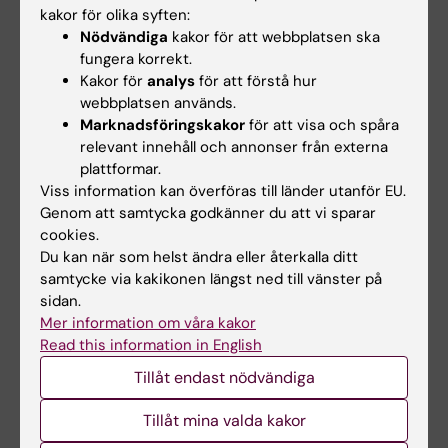
kakor för olika syften:
kognitiv reserv och resiliens.
Nödvändiga
kakor för att webbplatsen ska
fungera korrekt.
Inga forskare vid Karolinska Institutet
Kakor för
analys
för att förstå hur
rapporterar intressekonflikter, men
webbplatsen används.
medförfattare Silke Kern har samverkat med
Marknadsföringskakor
för att visa och spåra
företagen Roche, Geras Solutions,
relevant innehåll och annonser från externa
plattformar.
Optoceutics, Eli Lilly, Biogen och Bioarctic.
Viss information kan överföras till länder utanför EU.
Genom att samtycka godkänner du att vi sparar
cookies.
Publikation
Du kan när som helst ändra eller återkalla ditt
”
Biological brain age and resilience in
samtycke via kakikonen längst ned till vänster på
cognitively unimpaired 70-year-old
sidan.
Mer information om våra kakor
individuals
”, Anna Marseglia, Caroline
Read this information in English
Dartora, Jessica Samuelsson, Konstantinos
Poulakis, Rosaleena Mohanty, Sara Shams, Olof
Tillåt endast nödvändiga
Lindberg, Lina Rydén, Therese Rydberg
Tillåt mina valda kakor
Sterner, Johan Skoog, Anna Zettergren, Silke