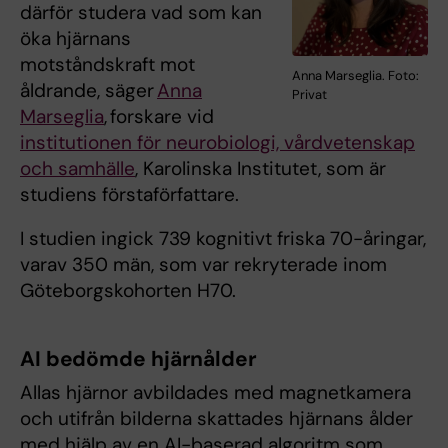
därför studera vad som kan
öka hjärnans
motståndskraft mot
Anna Marseglia. Foto:
åldrande, säger
Anna
Privat
Marseglia
, forskare vid
institutionen för neurobiologi, vårdvetenskap
och samhälle
, Karolinska Institutet, som är
studiens förstaförfattare.
I studien ingick 739 kognitivt friska 70-åringar,
varav 350 män, som var rekryterade inom
Göteborgskohorten H70.
AI bedömde hjärnålder
Allas hjärnor avbildades med magnetkamera
och utifrån bilderna skattades hjärnans ålder
med hjälp av en AI-baserad algoritm som