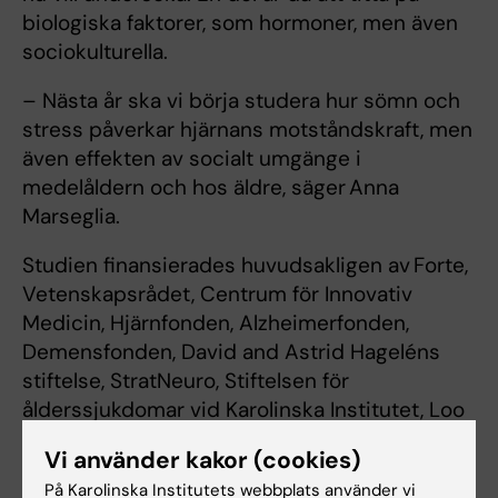
biologiska faktorer, som hormoner, men även
sociokulturella.
– Nästa år ska vi börja studera hur sömn och
stress påverkar hjärnans motståndskraft, men
även effekten av socialt umgänge i
medelåldern och hos äldre, säger Anna
Marseglia.
Studien finansierades huvudsakligen av Forte,
Vetenskapsrådet, Centrum för Innovativ
Medicin, Hjärnfonden, Alzheimerfonden,
Demensfonden, David and Astrid Hageléns
stiftelse, StratNeuro, Stiftelsen för
ålderssjukdomar vid Karolinska Institutet, Loo
och Hans Ostermans stiftelse för medicinsk
Vi använder kakor (cookies)
forskning, Stiftelsen för Gamla Tjänarinnor, och
På Karolinska Institutets webbplats använder vi
Samarbetet om forskningsdefinitioner för