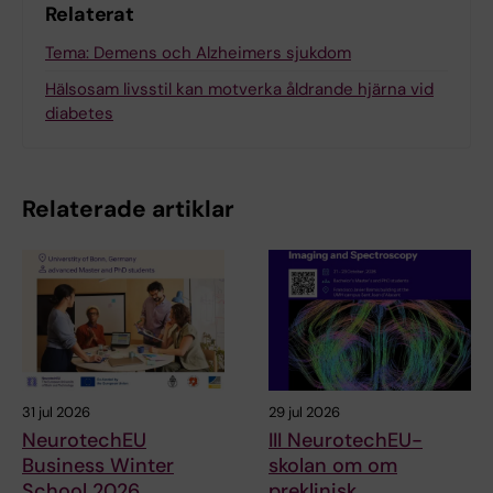
Relaterat
Tema: Demens och Alzheimers sjukdom
Hälsosam livsstil kan motverka åldrande hjärna vid
diabetes
Relaterade artiklar
31 jul 2026
29 jul 2026
NeurotechEU
III NeurotechEU-
Business Winter
skolan om om
School 2026
preklinisk