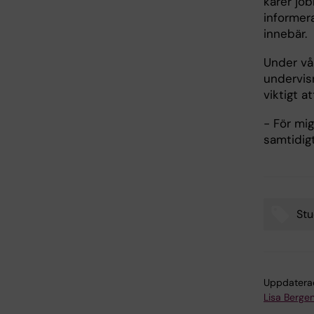
kårer job
informer
innebär.
Under vår
undervis
viktigt a
- För mig
samtidig
Stu
Tags
Uppdatera
Lisa Bergen