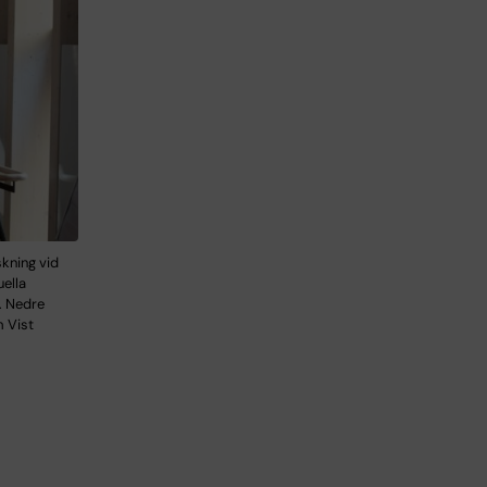
skning vid
uella
. Nedre
m Vist