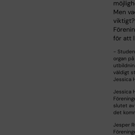
möjligh
Men vad
viktigt
Föreni
för att 
- Studen
organ på
utbildni
väldigt s
Jessica 
Jessica 
Förening
slutet av
det komme
Jesper R
Förening