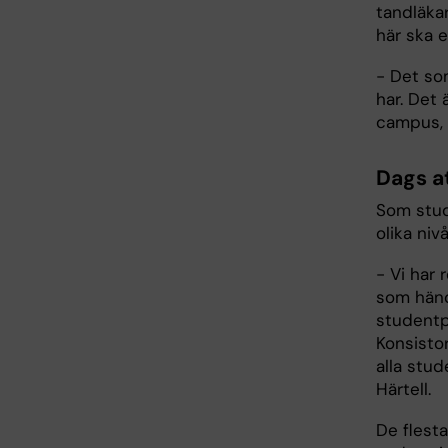
tandläka
här ska 
- Det so
har. Det 
campus, 
Dags a
Som stud
olika niv
- Vi har
som händ
studentpo
Konsisto
alla stud
Härtell.
De flest