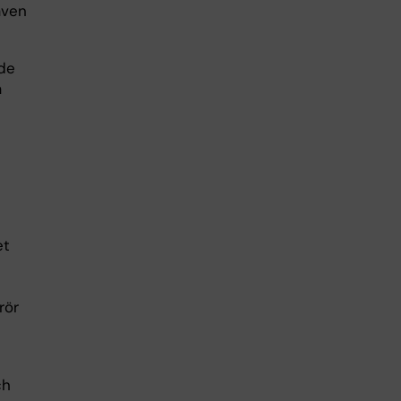
även
nde
å
et
rör
ch