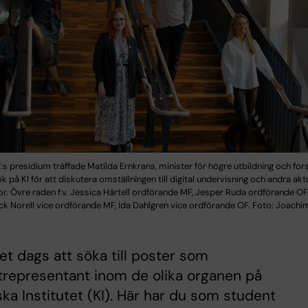
s presidium träffade Matilda Ernkrans, minister för högre utbildning och for
 på KI för att diskutera omställningen till digital undervisning och andra akt
r. Övre raden f.v. Jessica Härtell ordförande MF, Jesper Ruda ordförande OF
uck Norell vice ordförande MF, Ida Dahlgren vice ordförande OF. Foto: Joachi
et dags att söka till poster som
trepresentant inom de olika organen på
ska Institutet (KI). Här har du som student