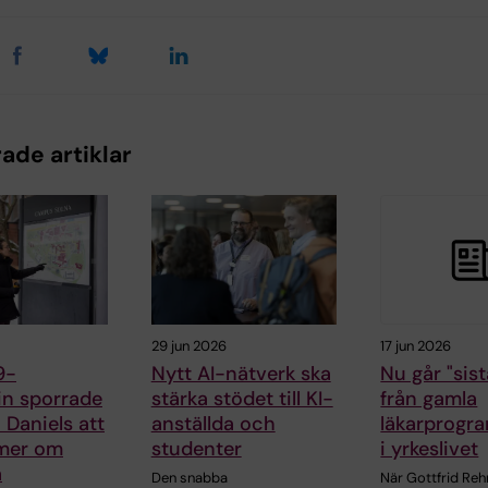
ade artiklar
29 jun 2026
17 jun 2026
9-
Nytt AI-nätverk ska
Nu går "sist
n sporrade
stärka stödet till KI-
från gamla
Daniels att
anställda och
läkarprogr
 mer om
studenter
i yrkeslivet
a
Den snabba
När Gottfrid Re