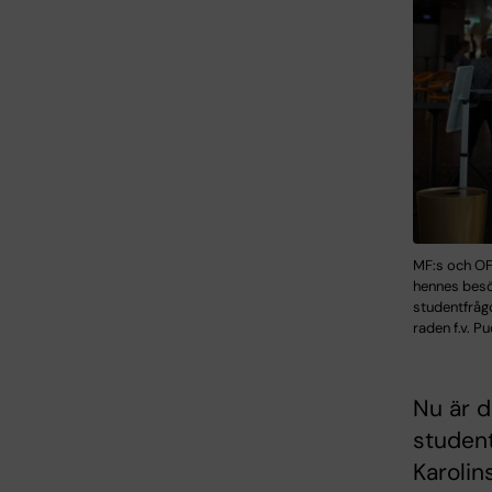
MF:s och OF:
hennes besök
studentfrågo
raden f.v. P
Nu är d
studen
Karolin