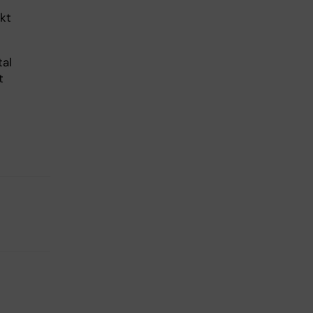
kt
tal
t