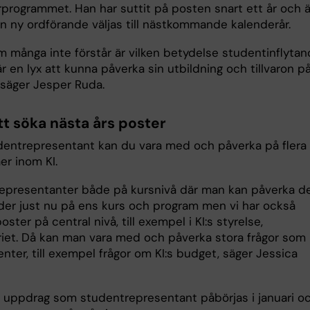
rprogrammet. Han har suttit på posten snart ett år och 
en ny ordförande väljas till nästkommande kalenderår.
m många inte förstår är vilken betydelse studentinflyta
är en lyx att kunna påverka sin utbildning och tillvaron p
säger Jesper Ruda.
tt söka nästa års poster
entrepresentant kan du vara med och påverka på flera
åer inom KI.
 representanter både på kursnivå där man kan påverka d
er just nu på ens kurs och program men vi har också
ster på central nivå, till exempel i KI:s styrelse,
riet. Då kan man vara med och påverka stora frågor som 
enter, till exempel frågor om KI:s budget, säger Jessica
a uppdrag som studentrepresentant påbörjas i januari o