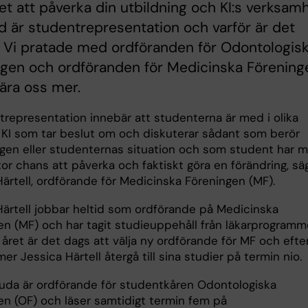
et att påverka din utbildning och KI:s verksamh
 är studentrepresentation och varför är det
? Vi pratade med ordföranden för Odontologis
ngen och ordföranden för Medicinska Förening
lära oss mer.
trepresentation innebär att studenterna är med i olika
 KI som tar beslut om och diskuterar sådant som berör
ngen eller studenternas situation och som student har 
tor chans att påverka och faktiskt göra en förändring, sä
Härtell, ordförande för Medicinska Föreningen (MF).
Härtell jobbar heltid som ordförande på Medicinska
en (MF) och har tagit studieuppehåll från läkarprogramme
 året är det dags att välja ny ordförande för MF och efte
r Jessica Härtell återgå till sina studier på termin nio.
uda är ordförande för studentkåren Odontologiska
en (OF) och läser samtidigt termin fem på