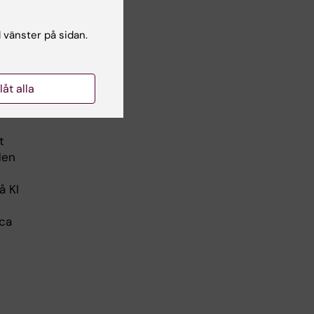
l vänster på sidan.
n
et
till
llåt alla
:s
t
den
å KI
ica