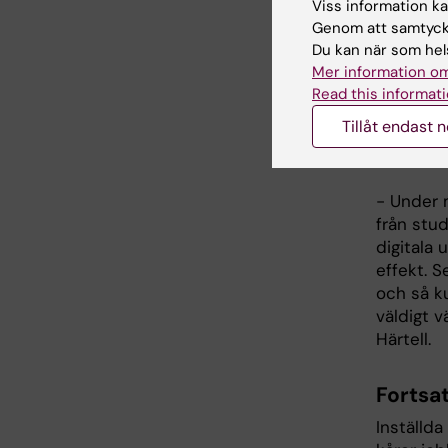
studentr
Viss information kan
Genom att samtycka
Du kan när som hels
Stor c
Mer information om
Under vå
Read this informati
blev dist
Tillåt endast 
digital 
vicerekt
- Under 
från stu
digitala 
effekt. 
och så ku
väldigt 
Härtell.
Fortsa
Inställda