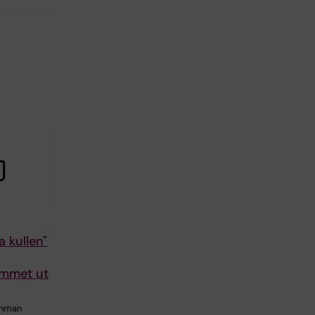
a kullen"
ammet ut
hnman