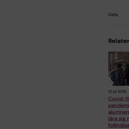
Dela
Relater
10 jul 2026
Covid-1
pandemi
alumnen 
lära sig
folkhäls