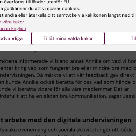
epresentant, säger Jessica Härtell.
 överföras till länder utanför EU.
 godkänner du att vi sparar cookies.
t ändra eller återkalla ditt samtycke via kakikonen längst ned til
hans att påverka och förbättra utbildninge
 våra kakor
ren sattes studentrepresentationen på sin spets. När d
on in English
ansundervisning och nästan all undervisning ställdes om 
nödvändiga
Tillåt mina valda kakor
Ti
hade OF:s och MF:s presidium dagliga avstämningar med KI
or för utbildning Annika Östman Wernerson.
mötena informerade vi bland annat Annika om vad vi hör
denter kring vad som fungerar bra eller mindre bra med 
undervisningen. Då märkte vi att vår feedback gav direkt
Sen kunde Annika också berätta för oss vad som hände p
nde vi berätta vidare för alla våra medlemmar. Det är
värdefullt att ha en sådan bra kommunikation, säger Jess
tt arbete med den digitala undervisningen
 fysiska evenemang och sociala aktiviteter gör att båda