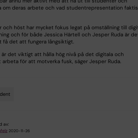
bar ännu mer aktivt med att nå ut till studenter och
a om deras arbete och vad studentrepresentation faktis
 och höst har mycket fokus legat på omställning till digi
ning och för både Jessica Härtell och Jesper Ruda är de
tt få det att fungera långsiktigt.
 är det viktigt att hålla hög nivå på det digitala och
t arbeta för att motverka fusk, säger Jesper Ruda.
dent
d av:
felz
2020-11-26