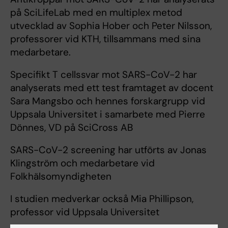
på SciLifeLab med en multiplex metod
utvecklad av Sophia Hober och Peter Nilsson,
professorer vid KTH, tillsammans med sina
medarbetare.
Specifikt T cellssvar mot SARS-CoV-2 har
analyserats med ett test framtaget av docent
Sara Mangsbo och hennes forskargrupp vid
Uppsala Universitet i samarbete med Pierre
Dönnes, VD på SciCross AB
SARS-CoV-2 screening har utförts av Jonas
Klingström och medarbetare vid
Folkhälsomyndigheten
I studien medverkar också Mia Phillipson,
professor vid Uppsala Universitet