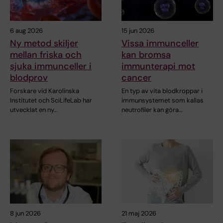
6 aug 2026
15 jun 2026
Ny metod skiljer
Vissa immunceller
mellan friska och
kan bromsa
sjuka immunceller i
immunterapi mot
blodprov
cancer
Forskare vid Karolinska
En typ av vita blodkroppar i
Institutet och SciLifeLab har
immunsystemet som kallas
utvecklat en ny…
neutrofiler kan göra…
8 jun 2026
21 maj 2026