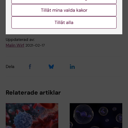
Tillåt mina valda kakor
Immunologi
Tags
Tillåt alla
Uppdaterad av:
Malin Wirf
2021-02-17
Dela
Relaterade artiklar