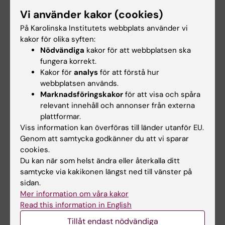
Studien finansieras av Jonas and Christina af
Vi använder kakor (cookies)
Jochnick Foundation, Leif Lundblad med
På Karolinska Institutets webbplats använder vi
familj, Region Stockholm, Knut och Alice
kakor för olika syften:
Wallenbergs stiftelse, SciLifeLab, Familjen
Nödvändiga
kakor för att webbplatsen ska
Erling-Perssons Stiftelse, Svenska Sällskapet
fungera korrekt.
för Medicinsk Forskning, Vetenskapsrådet
Kakor för
analys
för att förstå hur
samt Atlas Copco.
webbplatsen används.
Marknadsföringskakor
för att visa och spåra
Ursprunglig
relevant innehåll och annonser från externa
plattformar.
nyhetskälla:
https://www.ds.se/om-
Viss information kan överföras till länder utanför EU.
oss/press2/#/pressreleases/bred-
Genom att samtycka godkänner du att vi sparar
immunitet-mot-covi…
cookies.
Du kan när som helst ändra eller återkalla ditt
samtycke via kakikonen längst ned till vänster på
sidan.
Links
Mer information om våra kakor
Read this information in English
Communitystudiens hemsida
Tillåt endast nödvändiga