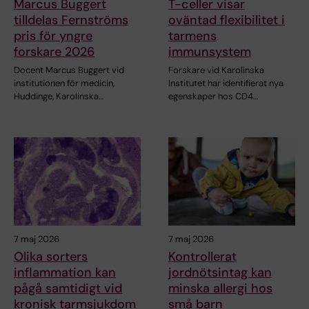
Marcus Buggert
T-celler visar
tilldelas Fernströms
oväntad flexibilitet i
pris för yngre
tarmens
forskare 2026
immunsystem
Docent Marcus Buggert vid
Forskare vid Karolinska
institutionen för medicin,
Institutet har identifierat nya
Huddinge, Karolinska…
egenskaper hos CD4…
7 maj 2026
7 maj 2026
Olika sorters
Kontrollerat
inflammation kan
jordnötsintag kan
pågå samtidigt vid
minska allergi hos
kronisk tarmsjukdom
små barn