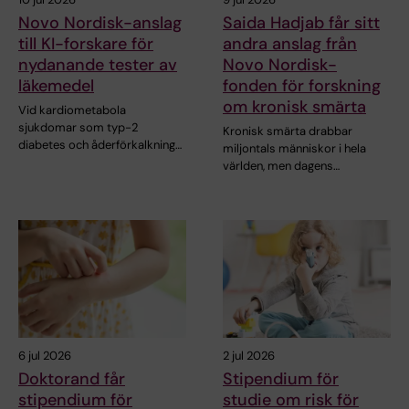
Novo Nordisk-anslag
Saida Hadjab får sitt
till KI-forskare för
andra anslag från
nydanande tester av
Novo Nordisk-
läkemedel
fonden för forskning
om kronisk smärta
Vid kardiometabola
sjukdomar som typ-2
Kronisk smärta drabbar
diabetes och åderförkalkning…
miljontals människor i hela
världen, men dagens…
6 jul 2026
2 jul 2026
Doktorand får
Stipendium för
stipendium för
studie om risk för