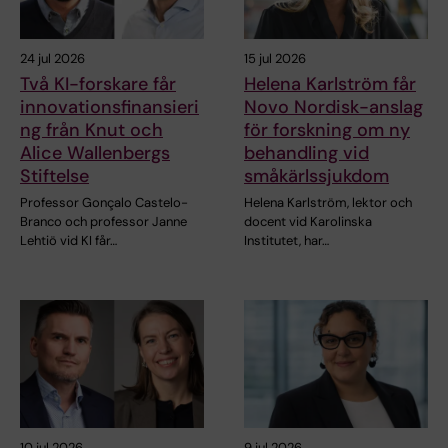
24 jul 2026
15 jul 2026
Två KI-forskare får
Helena Karlström får
innovationsfinansieri
Novo Nordisk-anslag
ng från Knut och
för forskning om ny
Alice Wallenbergs
behandling vid
Stiftelse
småkärlssjukdom
Professor Gonçalo Castelo-
Helena Karlström, lektor och
Branco och professor Janne
docent vid Karolinska
Lehtiö vid KI får…
Institutet, har…
10 jul 2026
9 jul 2026