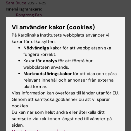
Sara Bruce
2021-11-25
Innehållsgranskare:
Rongrong Fan
Vi använder kakor (cookies)
På Karolinska Institutets webbplats använder vi
Dela
kakor för olika syften:
Nödvändiga
kakor för att webbplatsen ska
fungera korrekt.
Kakor för
analys
för att förstå hur
webbplatsen används.
Mer om det här ämnet
Marknadsföringskakor
för att visa och spåra
Mer om Rongrong Fans forskning på KI (på
relevant innehåll och annonser från externa
engelska)
plattformar.
Viss information kan överföras till länder utanför EU.
Genom att samtycka godkänner du att vi sparar
cookies.
Relaterade artiklar
Du kan när som helst ändra eller återkalla ditt
samtycke via kakikonen längst ned till vänster på
sidan.