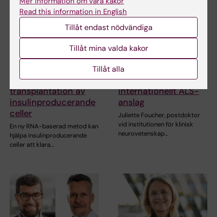
Mer information om våra kakor
Read this information in English
Tillåt endast nödvändiga
Tillåt mina valda kakor
5 aug 2026
27 jul 2026
RNA-teknik förbättrar
Juliette Foucher
Tillåt alla
resultaten vid
tilldelas prestigefyllt
transplantation av
internationellt ALS-
insulinproducerande
anslag
celler
Juliette Foucher, postdoktor
vid institutionen för klinisk
En ny RNA-baserad metod kan
neurovetenskap…
hjälpa insulinproducerande
celler att klara…