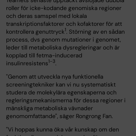
Teamets senaste upptäckt avslöjade dubbla
roller för icke-kodande genomiska regioner
och deras samspel med lokala
transkriptionsfaktorer och kofaktorer för att
1
kontrollera genuttryck
. Störning av en sådan
process, dvs genom mutationer i genomet,
leder till metaboliska dysregleringar och är
kopplad till fetma-inducerad
1-3
insulinresistens
.
"Genom att utveckla nya funktionella
screeningtekniker kan vi nu systematiskt
studera de molekylära egenskaperna och
regleringsmekanismerna för dessa regioner i
mänskliga metaboliska vävnader
genomomfattande", säger Rongrong Fan.
"Vi hoppas kunna öka vår kunskap om den